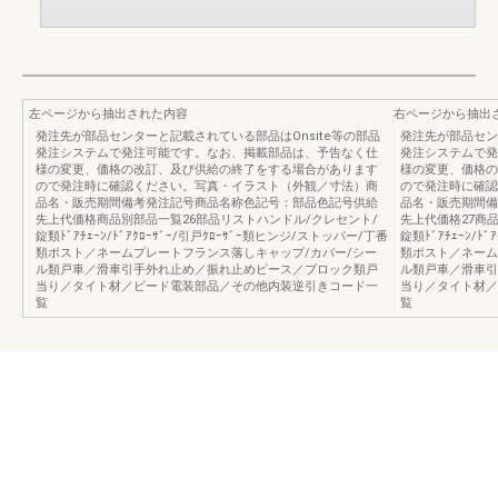
左ページから抽出された内容
右ページから抽出
発注先が部品センターと記載されている部品はOnsite等の部品
発注先が部品セン
発注システムで発注可能です。なお、掲載部品は、予告なく仕
発注システムで発
様の変更、価格の改訂、及び供給の終了をする場合があります
様の変更、価格の
ので発注時に確認ください。写真・イラスト（外観／寸法）商
ので発注時に確認
品名・販売期間備考発注記号商品名称色記号：部品色記号供給
品名・販売期間備
先上代価格商品別部品一覧26部品リストハンドル/クレセント/
先上代価格27商
錠類ﾄﾞｱﾁｪｰﾝ/ﾄﾞｱｸﾛｰｻﾞｰ/引戸ｸﾛｰｻﾞｰ類ヒンジ/ストッパー/丁番
錠類ﾄﾞｱﾁｪｰﾝ/ﾄ
類ポスト／ネームプレートフランス落しキャップ/カバー/シー
類ポスト／ネーム
ル類戸車／滑車引手外れ止め／振れ止めピース／ブロック類戸
ル類戸車／滑車引
当り／タイト材／ビード電装部品／その他内装逆引きコード一
当り／タイト材／
覧
覧