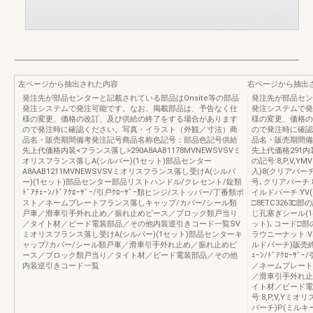
左ページから抽出された内容
右ページから抽出
発注先が部品センターと記載されている部品はOnsite等の部品
発注先が部品セン
発注システムで発注可能です。なお、掲載部品は、予告なく仕
発注システムで発
様の変更、価格の改訂、及び供給の終了をする場合があります
様の変更、価格の
ので発注時に確認ください。写真・イラスト（外観／寸法）商
ので発注時に確認
品名・販売期間備考発注記号商品名称色記号：部品色記号供給
品名・販売期間備
先上代価格内装<フランス落し>290A8AAB1178MVNEWSVSVミ
先上代価格291内装<
オリスフランス落しA(シルバー)(1セット)部品センター
の記号:8,P,V,
A8AAB1211MVNEWSVSVミオリスフランス落し受けA(シルバ
入)8(クリアバー
ー)(1セット)部品センター部品リストハンドル/クレセント/錠類
号､クリアバーチ:
ﾄﾞｱﾁｪｰﾝ/ﾄﾞｱｸﾛｰｻﾞｰ/引戸ｸﾛｰｻﾞｰ類ヒンジ/ストッパー/丁番類ポ
イルドバーチ:YV
スト／ネームプレートフランス落しキャップ/カバー/シール類
□8ETC3263□部
戸車／滑車引手外れ止め／振れ止めピース／ブロック類戸当り
じ孔塞ぎシール(1
／タイト材／ビード電装部品／その他内装逆引きコード一覧SV
ット)､コード□部
ミオリスフランス落し受けA(シルバー)(1セット)部品センターキ
ラウニーナット:V
ャップ/カバー/シール類戸車／滑車引手外れ止め／振れ止めピ
ルドバーチ)販売
ース／ブロック類戸当り／タイト材／ビード電装部品／その他
ｪｰﾝ/ﾄﾞｱｸﾛｰ
内装逆引きコード一覧
／ネームプレート
／滑車引手外れ止
イト材／ビード電
号:8,P,V,Yミ
バーチ)P(ミルキ