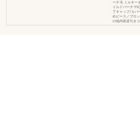
ーチ:8､ミルキー
イルドバーチ:YV
了キャップ/カバ
めピース／ブロッ
の他内装逆引きコ