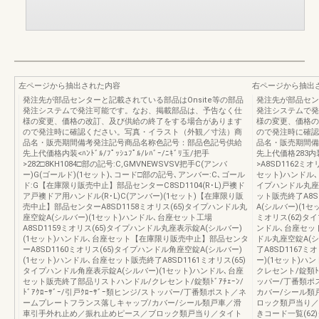
左ページから抽出された内容
右ページから抽出
発注先が部品センターと記載されている部品はOnsite等の部品
発注先が部品セン
発注システムで発注可能です。なお、掲載部品は、予告なく仕
発注システムで発
様の変更、価格の改訂、及び供給の終了をする場合があります
様の変更、価格の
ので発注時に確認ください。写真・イラスト（外観／寸法）商
ので発注時に確認
品名・販売期間備考発注記号商品名称色記号：部品色記号供給
品名・販売期間備
先上代価格内装<ﾊﾝﾄﾞﾙ/ﾌﾟｯｼｭﾌﾟﾙ/ﾚﾊﾞｰ/ﾆｷﾞﾘ玉/把手
先上代価格283内装<ﾊ
>282□8KH1084□部の記号:C,GMVNEWSVSV把手C(アンバ
>A8SD1162ミ
ー)G(ゴールド)(1セット)､コード□部の記号､アンバー:C､ゴール
セット)ハンドル､
ド:G【在庫限り販売中止】部品センターC8SD1104(R･L)戸襖ド
イプハンドル丸座表
ア戸襖ドア用ハンドル(R･L)C(アンバー)(1セット)【在庫限り販
ット販売終了A8S
売中止】部品センターA8SD1158ミオリス(65)タイプハンドル丸
A(シルバー)(1セ
座空錠A(シルバー)(1セット)ハンドル､台座セット工場
ミオリス(62)タ
A8SD1159ミオリス(65)タイプハンドル丸座表示錠A(シルバー)
ンドル､台座セット
(1セット)ハンドル､台座セット【在庫限り販売中止】部品センタ
ドル丸座空錠A(シ
ーA8SD1160ミオリス(65)タイプハンドル角座空錠A(シルバー)
了A8SD1167
(1セット)ハンドル､台座セット販売終了A8SD1161ミオリス(65)
ー)(1セット)
タイプハンドル角座表示錠A(シルバー)(1セット)ハンドル､台座
クレセント/錠類ﾄﾞｱ
セット販売終了部品リストハンドル/クレセント/錠類ﾄﾞｱﾁｪｰﾝ/
ッパー/丁番類ポ
ﾄﾞｱｸﾛｰｻﾞｰ/引戸ｸﾛｰｻﾞｰ類ヒンジ/ストッパー/丁番類ポスト／ネ
カバー/シール類
ームプレートフランス落しキャップ/カバー/シール類戸車／滑
ロック類戸当り／
車引手外れ止め／振れ止めピース／ブロック類戸当り／タイト
きコード一覧(62