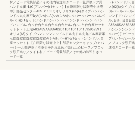
材／ビード電装部品／その他内装逆引きコード一覧戸襖ドア用
ト)ハンドドル､台
ハンドル(R･L)C(アンバー)(1セット)【在庫庫限り販限売中止売
ス(62(6)タイプ
中】部品センターA8SD1158ミオリリリス(65(6)タイプハンハン
(ルバールバールバ
ンドル丸丸座空錠A(シA(シA(シA(シAA(シルバールバールバルバ
ンンドドハンンド
ルバ)))))(1セット)ハンドハンハンドハハンンドドハンンドハン
ル､台ル､台台台
ドハンドル､台ル台台台ル台台ル台台台ル､台ル､台台台座セッセ
A8SA8SAA8SA8
ットトトト工場A8SA8SAA8SA8SD11D11D11D1159595959ミ
ハンンンンンンド
オリス(65)タイプハンンンンンンドルドル丸ドル丸丸ドル座表示
ルバー)(1セ1
示錠錠錠錠錠錠錠錠錠錠A(シAルバー)(1セ1セット)ハンドル､台
プ/カバー/シー
座セッセトト【在庫限り販売中止】部品センターキャップ/カバ
／ブロック類戸当
ー/シール類戸車／滑車引手外れ止め／振れ止めピース／ブロッ
逆引きコード一覧
ク類戸当り／タイト材／ビード電装部品／その他内装逆引きコ
ード一覧