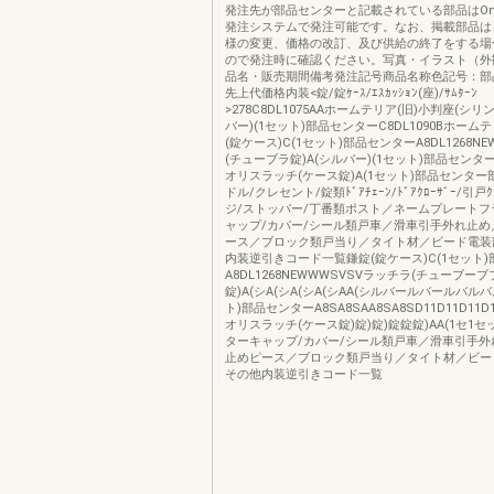
発注先が部品センターと記載されている部品はOns
発注システムで発注可能です。なお、掲載部品は
様の変更、価格の改訂、及び供給の終了をする場
ので発注時に確認ください。写真・イラスト（外
品名・販売期間備考発注記号商品名称色記号：部
先上代価格内装<錠/錠ｹｰｽ/ｴｽｶｯｼｮﾝ(座)/ｻﾑﾀｰﾝ
>278C8DL1075AAホームテリア(旧)小判座(シリ
バー)(1セット)部品センターC8DL1090Bホームテ
(錠ケース)C(1セット)部品センターA8DL1268NE
(チューブラ錠)A(シルバー)(1セット)部品センターA
オリスラッチ(ケース錠)A(1セット)部品センタ
ドル/クレセント/錠類ﾄﾞｱﾁｪｰﾝ/ﾄﾞｱｸﾛｰｻﾞｰ/引戸
ジ/ストッパー/丁番類ポスト／ネームプレートフ
ャップ/カバー/シール類戸車／滑車引手外れ止め
ース／ブロック類戸当り／タイト材／ビード電装
内装逆引きコード一覧鎌錠(錠ケース)C(1セット
A8DL1268NEWWWSVSVラッチラ(チューブー
錠)A(シA(シA(シA(シAA(シルバールバールバルバルバ
ト)部品センターA8SA8SAA8SA8SD11D11D11D1
オリスラッチ(ケース錠)錠)錠)錠錠錠)AA(1セ1セ
ターキャップ/カバー/シール類戸車／滑車引手外
止めピース／ブロック類戸当り／タイト材／ビー
その他内装逆引きコード一覧