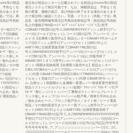
ite等の部品
発注先が部品センターと記載されている部品はOnsite等の部品
、予告なく仕
発注システムで発注可能です。なお、掲載部品は、予告なく仕
合があります
様の変更、価格の改訂、及び供給の終了をする場合があります
観／寸法）商
ので発注時に確認ください。写真・イラスト（外観／寸法）商
品色記号供給
品名・販売期間備考発注記号商品名称色記号：部品色記号供給
先上代価格279内装<ﾊﾝﾄﾞﾙ/ﾌﾟｯｼｭﾌﾟﾙ/ﾚﾊﾞｰ/ﾆｷﾞﾘ玉/把手
ンダー錠)C(アン
>□8AAB1190□部の記号:C,GMVNEWSVSVプッシュ把手C(アン
リア(旧)鎌錠
バー)G(ゴールド)(1セット)､コード□部の記号､アンバー:C､ゴー
WSVSVラッチ
ルド:G【在庫限り販売中止】部品センターC8AAB1191ホームテ
8SD1170ミ
リア(旧)プッシュ把手C(アンバー)(1セット)2001/01より
ー部品リストハン
AAB1190に仕様変更販売終了□8AAB1196□部の記
ｸﾛｰｻﾞｰ類ヒン
号:C,GMVNEWSVSV把手C(アンバー)G(ゴールド)(1セット)､コ
ランス落しキ
ード□部の記号､アンバー:C､ゴールド:Gねじ付販売終了
／振れ止めピ
A8AAB1201ミオリス把手(シルバー)A(シルバー)(1セット)クロー
部品／その他
ゼット/両開き収納扉用【在庫限り販売中止】部品センター
)部品センター
C8DL1073BAホームテリア(旧)レバーハンドルC(アンバー)(1セ
ブブラ錠錠
ット)代替:C8AAB1794代替対応C8DL1179NEWSVSVレバーハン
)))))(1セッ
ドルセット空錠C(アンバー)(1セット)代替:C8AAB1819ハンド
170707070ミ
ル､台座セット樹脂製から金属製へ変更レバー形状変更代替対応
ット)部品セン
部品リストハンドル/クレセント/錠類ﾄﾞｱﾁｪｰﾝ/ﾄﾞｱｸﾛｰｻﾞｰ/引戸
れ止め／振れ
ｸﾛｰｻﾞｰ類ヒンジ/ストッパー/丁番類ポスト／ネームプレートフ
ド電装部品／
ランス落しキャップ/カバー/シール類戸車／滑車引手外れ止め
／振れ止めピース／ブロック類戸当り／タイト材／ビード電装
部品／その他内装逆引きコード一覧プッシュ把手C(アンバー)(1
セット)2001/01/01よりよりAAB1190に仕様変更販売終了
□8AAB119666□部の□記号:C,,G,CMVNEWWWSVSVSVVVSVV把
手把C(アC(アC(アC(ア(アンバーンバーンバンバンバ)))))G(ゴー
ルド)(1セット)､コーコード□□□□部ドの記号の記号記記号号号号
号号号号号号号､ア､アンンンンンンンンンンンバー:CCC､ゴC､
ゴCCCCCCCCCCCーーールドーーーーーーーーー:GGねじ付ね