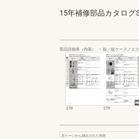
15年補修部品カタログSNド
部品詳細表（内装）
錠／錠ケース／エ
278
279
左ページから抽出された内容