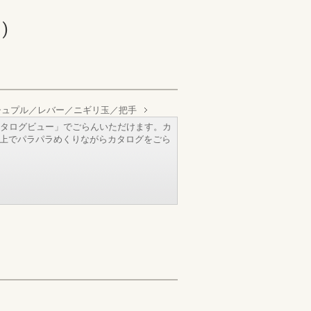
)
シュプル／レバー／ニギリ玉／把手
タログビュー」でごらんいただけます。カ
b上でパラパラめくりながらカタログをごら