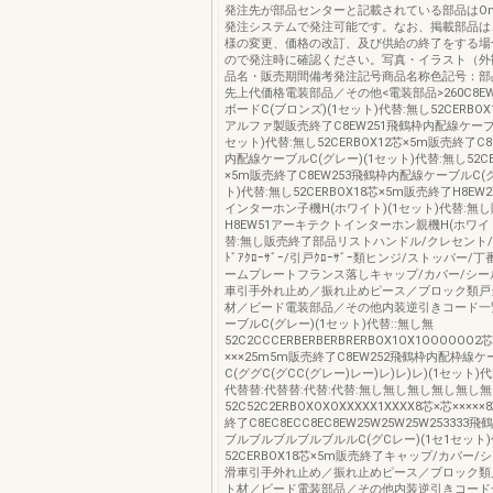
発注先が部品センターと記載されている部品はOns
発注システムで発注可能です。なお、掲載部品は
様の変更、価格の改訂、及び供給の終了をする場
ので発注時に確認ください。写真・イラスト（外
品名・販売期間備考発注記号商品名称色記号：部
先上代価格電装部品／その他<電装部品>260C8E
ボードC(ブロンズ)(1セット)代替:無し52CERBOX1
アルファ製販売終了C8EW251飛鶴枠内配線ケーブル
セット)代替:無し52CERBOX12芯×5m販売終了C8
内配線ケーブルC(グレー)(1セット)代替:無し52CE
×5m販売終了C8EW253飛鶴枠内配線ケーブルC(グ
ト)代替:無し52CERBOX18芯×5m販売終了H8E
インターホン子機H(ホワイト)(1セット)代替:無
H8EW51アーキテクトインターホン親機H(ホワイト
替:無し販売終了部品リストハンドル/クレセント/錠類
ﾄﾞｱｸﾛｰｻﾞｰ/引戸ｸﾛｰｻﾞｰ類ヒンジ/ストッパー
ームプレートフランス落しキャップ/カバー/シー
車引手外れ止め／振れ止めピース／ブロック類戸
材／ビード電装部品／その他内装逆引きコード一
ーブルC(グレー)(1セット)代替::無し無
52C2CCCERBERBERBRERBOX1OX1OOOOOO2
×××25m5m販売終了C8EW252飛鶴枠内配枠線
C(ググC(グCC(グレー)レー)レ)レ)レ)(1セット
代替替:代替替:代替:代替:無し無し無し無し無し
52C52C2ERBOXOXOXXXXX1XXXX8芯×芯××××
終了C8EC8ECC8EC8EW25W25W25W25333
ブルブルブルブルブルルC(グCレー)(1セ1セット)
52CERBOX18芯×5m販売終了キャップ/カバー
滑車引手外れ止め／振れ止めピース／ブロック類
ト材／ビード電装部品／その他内装逆引きコード