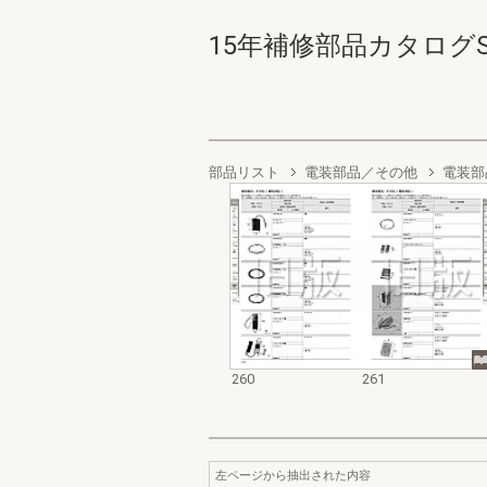
15年補修部品カタログSNド
部品リスト
電装部品／その他
電装部
260
261
左ページから抽出された内容