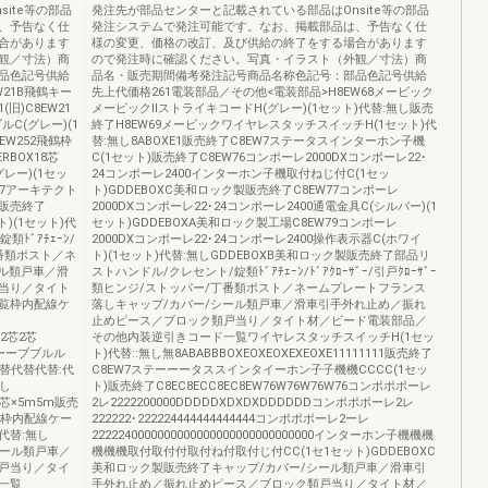
ite等の部品
発注先が部品センターと記載されている部品はOnsite等の部品
、予告なく仕
発注システムで発注可能です。なお、掲載部品は、予告なく仕
合があります
様の変更、価格の改訂、及び供給の終了をする場合があります
観／寸法）商
ので発注時に確認ください。写真・イラスト（外観／寸法）商
品色記号供給
品名・販売期間備考発注記号商品名称色記号：部品色記号供給
W21B飛鶴キー
先上代価格261電装部品／その他<電装部品>H8EW68メービック
(旧)C8EW21
メービックⅡストライキコードH(グレー)(1セット)代替:無し販売
C(グレー)(1
終了H8EW69メービックワイヤレスタッチスイッチH(1セット)代
EW252飛鶴枠
替:無し8ABOXE1販売終了C8EW7ステータスインターホン子機
RBOX18芯
C(1セット)販売終了C8EW76コンポーレ2000DXコンポーレ22･
レー)(1セッ
24コンポーレ2400インターホン子機取付ねじ付C(1セッ
W27アーキテクト
ト)GDDEBOXC美和ロック製販売終了C8EW77コンポーレ
し販売終了
2000DXコンポーレ22･24コンポーレ2400通電金具C(シルバー)(1
)(1セット)代
セット)GDDEBOXA美和ロック製工場C8EW79コンポーレ
ﾄﾞｱﾁｪｰﾝ/
2000DXコンポーレ22･24コンポーレ2400操作表示器C(ホワイ
/丁番類ポスト／ネ
ト)(1セット)代替:無しGDDEBOXB美和ロック製販売終了部品リ
ル類戸車／滑
ストハンドル/クレセント/錠類ﾄﾞｱﾁｪｰﾝ/ﾄﾞｱｸﾛｰｻﾞｰ/引戸ｸﾛｰｻﾞｰ
当り／タイト
類ヒンジ/ストッパー/丁番類ポスト／ネームプレートフランス
覧枠内配線ケ
落しキャップ/カバー/シール類戸車／滑車引手外れ止め／振れ
止めピース／ブロック類戸当り／タイト材／ビード電装部品／
芯2芯2芯
その他内装逆引きコード一覧ワイヤレスタッチスイッチH(1セッ
ケーーブブルル
ト)代替::無し無8ABABBBOXEOXEOXEXEOXE11111111販売終了
)代替代替代替:代
C8EW7ステーーータススインタイーホン子子機機CCCC(1セッ
無し
ト)販売終了C8EC8ECC8EC8EW76W76W76W76コンポポポーレ
×8芯×5m5m販売
2レ2222200000DDDDDXDXDXDDDDDDコンポポポーレ2レ
3飛鶴枠内配線ケー
222222･222224444444444444コンポポポーレ2ーレ
代替:無し
2222240000000000000000000000000000インターホン子機機機
/シール類戸車／
機機機取付取付付取付ね付取付じ付CC(1セ1セット)GDDEBOXC
戸当り／タイ
美和ロック製販売終了キャップ/カバー/シール類戸車／滑車引
一覧
手外れ止め／振れ止めピース／ブロック類戸当り／タイト材／