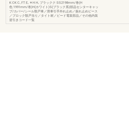
K:CK:C､FT:E､＊H:H､ブラックク:SS2198mm/巻(H
色:1991mm/巻)H(ホワイト)S(ブラック系)部品センターキャッ
プ/カバー/シール類戸車／滑車引手外れ止め／振れ止めピース
／ブロック類戸当り／タイト材／ビード電装部品／その他内装
逆引きコード一覧