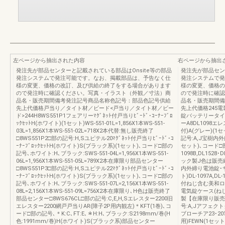
左ページから抽出された内容
右ページから抽出
発注先が部品センターと記載されている部品はOnsite等の部品
発注先が部品セン
発注システムで発注可能です。なお、掲載部品は、予告なく仕
発注システムで発
様の変更、価格の改訂、及び供給の終了をする場合があります
様の変更、価格の
ので発注時に確認ください。写真・イラスト（外観／寸法）商
ので発注時に確認
品名・販売期間備考発注記号商品名称色記号：部品色記号供給
品名・販売期間備
先上代価格戸当り／タイト材／ビード<戸当り／タイト材／ビー
先上代価格245電
ド>244H8WS551P1フェアリーﾏｸﾞﾈｯﾄ付戸当りﾋﾞｰﾄﾞ･ｺｰﾅｰﾌﾞﾛ
錠バッテリータイ
ｯｸｾｯﾄH(ホワイト)(1セット)WS-551-01L=1,856X1本WS-551-
ーA8DL1098
03L=1,856X1本WS-551-02L=718X2本代替:無し販売終了
付)A(グレー)(1
□8WS551P2□部の記号:H,Sユピテル20ﾏｸﾞﾈｯﾄ付戸当りﾋﾞｰﾄﾞ･ｺ
記号:A,J宝樹内
ｰﾅｰﾌﾞﾛｯｸｾｯﾄH(ホワイト)S(ブラック系)(1セット)､コード□部の
セット)､コード□部の
記号､ホワイト:H､ブラック:SWS-551-04L=1,956X1本WS-551-
1098B,DL1528
06L=1,956X1本WS-551-05L=789X2本在庫限り部品センター
ック製J色は販売終
□8WS551P3□部の記号:H,Sユピテル22ﾏｸﾞﾈｯﾄ付戸当りﾋﾞｰﾄﾞ･ｺ
内外締り電池錠･サ
ｰﾅｰﾌﾞﾛｯｸｾｯﾄH(ホワイト)S(ブラック系)(1セット)､コード□部の
ト)DL-1097A,DL-
記号､ホワイト:H､ブラック:SWS-551-07L=2,156X1本WS-551-
付ねじ含む美和ロッ
08L=2,156X1本WS-551-09L=756X2本在庫限り､H色は販売終了
電気錠ケース(ねじ
部品センター□8WS676CL□部の記号:C,E,H,Sエレスター2200旧
製【在庫限り販売中
エレスター2200網戸戸当りAR(障子2P用内観左)＊KFT(1巻)､コ
号:A,Jアフェ
ード□部の記号､＊K:C､FT:E､＊H:H､ブラック:S2198mm/巻(H
ブローチア23･20電
色:1991mm/巻)H(ホワイト)S(ブラック系)部品センター
用)FEWN(1セッ