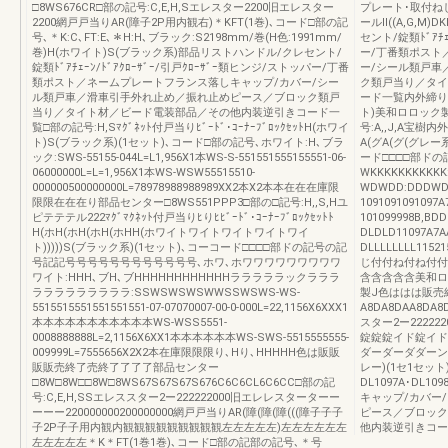
□8WS676CR□部の記号:C,E,H,Sエレスター2200旧エレスター
プレート･取付ね
2200網戸戸当りAR(障子2P用内観右)＊KFT(1巻)､コード□部の記
ールⅡ((A,G,M
号､＊K:C､FT:E､＊H:H､ブラック:S2198mm/巻(H色:1991mm/
セント/錠類ﾄﾞｱﾁｪ
巻)H(ホワイト)S(ブラック系)部品リストハンドル/クレセント/
ー/丁番類ポスト
錠類ﾄﾞｱﾁｪｰﾝ/ﾄﾞｱｸﾛｰｻﾞｰ/引戸ｸﾛｰｻﾞｰ類ヒンジ/ストッパー/丁番
ー/シール類戸車
類ポスト／ネームプレートフランス落しキャップ/カバー/シー
ク類戸当り／タイ
ル類戸車／滑車引手外れ止め／振れ止めピース／ブロック類戸
ード一覧内外締り電
当り／タイト材／ビード電装部品／その他内装逆引きコード一
ト)美和ロロック製
覧□部の記号:H,Sﾏｸﾞﾈｯﾄ付戸当りﾋﾞｰﾄﾞ･ｺｰﾅｰﾌﾞﾛｯｸｾｯﾄH(ホワイ
号:A,,J,A宝樹
ト)S(ブラック系)(1セット)､コード□部の記号､ホワイト:H､ブラ
A(グA(グ(グレー
ック:SWS-55155-044L=L1,956X1本WS-S-551551555155551-06-
ード□□□□部ド
06000000L=L=1,956X1本WS-WSW55515510-
WKKKKKKKKKKK
000000500000000L=78978988988989XX2本X2本本在在在庫限
WDWDD:DDDWD
限限在在在り部品センター□8WS551PPP3□部の□記号:H,,S,Hユ
1091091091097A7
ピテテテル222ﾏｸﾞﾏｸﾈｯﾄ付戸当りﾋりﾋﾋﾞｰﾄﾞ･ｺｰﾅｰﾌﾞﾛｯｸｾｯﾄﾄ
101099998B,BDD
H(ホH(ホH(ホH(ホHH(ホワイトワイトワイトワイトワイ
DLDLD11097A7A
ト)))))S(ブラック系)(1セット)､コーコード□□□□部ドの記号の記
DLLLLLLLL115
号記記号号号号号号号号号号号号､ホワ､ホワワワワワワワワワ
じ付付ね付ね付付
ワイト:HHH､ブH､ブHHHHHHHHHHHHラララララックラララ
含含含含含美和ロ
ラララララララララ:SSWSWSWSWWSSWSWS-WS-
製J色ははは販売
5515515551551551551-07-07070007-00-0-000L=22,1156X6XXX1
A8DA8DAA8DA8
本本本本本本本本本本本WS-WSS5551-
スター2ー2222
0008888888L=2,1156X6XX1本本本本本本WS-SWS-5515555555-
錠錠錠イド錠イド
009999L=7555656X2X2本在庫限限限り､Hり､HHHHH色は販販
ダーダーダダーンダダ
販販売終了売終了了了了部品センター
レー)(1セ1セット)DL
□8W□8W□□8W□8WS67S67S67S676C6C6CL6C6CC□部の記
DL1097A･DL
号:C,E,H,SSエレススター2ー222222000旧エレレスターターー
キャップ/カバー
ーーー220000000200000000網戸戸当りAR(障(障(障(((障子子子
ピース／ブロック
子2P子子用内観内観観観観観観観観観左左左左左)左左左左左左
他内装逆引きコー
左左左左左＊K＊FT(1巻1巻)､コード□部の記部の記号､＊号