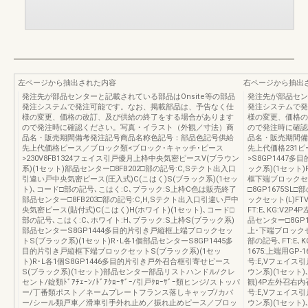
左ページから抽出された内容
右ページから抽出
発注先が部品センターと記載されている部品はOnsite等の部品
発注先が部品セン
発注システムで発注可能です。なお、掲載部品は、予告なく仕
発注システムで発
様の変更、価格の改訂、及び供給の終了をする場合があります
様の変更、価格の
ので発注時に確認ください。写真・イラスト（外観／寸法）商
ので発注時に確認
品名・販売期間備考発注記号商品名称色記号：部品色記号供給
品名・販売期間備
先上代価格ピース／ブロック類<ブロック･キャッチ･ピース
先上代価格231
>230V8FB1324フェイス引戸優月上枠中央気密ピースV(ブラウン
>S8GP1447
系)(1セット)部品センター□8FB202□部の記号:C,Sテクト出入口
ック系)(1セット
引違い戸中央気密ピース(圧入式)C(こはく)S(ブラック系)(1セッ
框下端ブロックセッ
ト)､コード□部の記号､こはく:C､ブラック:S上枠C色は販売終了
□8GP1675SL
部品センター□8FB203□部の記号:C,H,Sテクト出入口引違い戸中
ックセット(L)FT
央気密ピース(貼付式)C(こはく)H(ホワイト)(1セット)､コード□
FT:E､KG:V2P4
部の記号､こはく:C､ホワイト:H､ブラック:S上枠S(ブラック系)
品センター□8GP
部品センターS8GP1444多目的片引き戸縦框上端ブロックセッ
上･下端ブロックセッ
トS(ブラック系)(1セット)R･L各1個部品センターS8GP1445多
部の記号､FT:E､K
目的片引き戸縦框下端ブロックセットS(ブラック系)(1セッ
1675:上端用GP-
ト)R･L各1個S8GP1446多目的片引き戸外召合框引寄せピース
号:E,Vフェイス
S(ブラック系)(1セット)部品センター部品リストハンドル/クレ
ウン系)(1セット)
セント/錠類ﾄﾞｱﾁｪｰﾝ/ﾄﾞｱｸﾛｰｻﾞｰ/引戸ｸﾛｰｻﾞｰ類ヒンジ/ストッパ
観)4P左外召右内召
ー/丁番類ポスト／ネームプレートフランス落しキャップ/カバ
号:E,Vフェイス
ー/シール類戸車／滑車引手外れ止め／振れ止めピース／ブロッ
ウン系)(1セット)