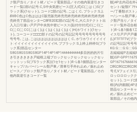
ク類戸当り／タイト材／ビード電装部品／その他内装逆引きコ
観)4P左内召右
ード一覧□部の記号:C,S中央気密ピース(圧入式)C(こはく)S(ブ
セント/錠類ﾄﾞｱﾁｪ
ラック系)(1セット)､コード□部の記号､こはく:C､ブラック:S上
ー/丁番類ポスト
枠枠C色はC色はははC販売販売終売売終売終終売終終売終売終
ー/シール類戸車
売終売了部品センター□8FB203□部の□記号:C,,H,C,Sテクトト出
ク類戸当り／タイ
入入口引違い戸戸戸中央気中密ピースス(貼付付付式)C(こC(こ
ード一覧外召合框
C(こC(こCC(こはく)はく)はく)はく)はく)H(ホワイト)(1セッ
ト)R･L各1個各1工
ト)､コーコード□□□□部ドの記号の記号記記号号号号号号号号号
イス引戸戸戸戸優
号号号､こは､こははははははははははく:C､ホワホワイイイイイ
(L)FTFTFTV
ト:イイイイイイイイイイイイH､ブブラック:S上枠上枠枠S(ブラ
の記号記記号号号号号
ック系)部品センター
KG:G:::::G:G::
S8GS8GSS8GS8GP14P14P14P14444444444多目的的的片引
左縦縦縦P左縦縦
き引ききききき戸縦框上端ブロックセックセックセッックセッ
観)GP-GPP11
ッットッッS(ブSラック系))(1セ1セット)R･L各1個部品センター
GP16716766
キャップ/カバー/シール類戸車／滑車引手外れ止め／振れ止め
□8G□8G□□8G□8
ピース／ブロック類戸当り／タイト材／ビード電装部品／その
号:E,Vフェイ
他内装逆引きコード一覧
ロッロロロックククク
セット)､コード□部
框(内(内観観)4P左
部品センターキャ
め／振れ止めピー
装部品／その他内