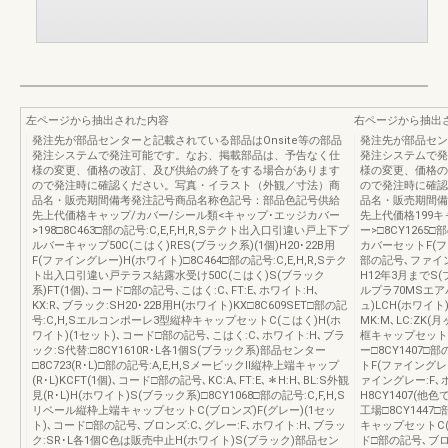
左ページから抽出された内容
右ページから抽出
発注先が部品センターと記載されている部品はOnsite等の部品
発注先が部品セン
発注システムで発注可能です。なお、掲載部品は、予告なく仕
発注システムで発
様の変更、価格の改訂、及び供給の終了をする場合があります
様の変更、価格の
ので発注時に確認ください。写真・イラスト（外観／寸法）商
ので発注時に確認
品名・販売期間備考発注記号商品名称色記号：部品色記号供給
品名・販売期間備
先上代価格キャップ/カバー/シール類<キャップ･エッジカバー
先上代価格199
>198□8C463□部の記号:C,E,F,H,R,Sテクト出入口引違い戸上下プ
ー>□8CY1265
ルバーキャップ50C(こはく)RES(ブラック系)(1個)H20･22B用
カバーセットF(フ
F(ファイングレー)H(ホワイト)□8C464□部の記号:C,E,H,R,Sテク
部の記号､ファイン
ト出入口引違い戸テラス結露水受け50C(こはく)S(ブラック
H12年3月までS(ブ
系)FT(1個)､コード□部の記号､こはく:C､FT:E､ホワイト:H､
ルプラ70MSエ
KX:R､ブラック:SH20･22B用H(ホワイト)KX□8C609SET□部の記
ュ)LCH(ホワイト)
号:C,H,Sエルコンポーレ3型縦枠キャップセットC(こはく)H(ホ
MK:M､LC:ZK
ワイト)(1セット)､コード□部の記号､こはく:C､ホワイト:H､ブラ
框キャップセットS
ック:S代替:□8CY1610R･L各1個S(ブラック系)部品センター
ー□8CY1407□
□8C723(R･L)□部の記号:A,E,H,SメービックⅡ縦枠上端キャップ
トF(ファイングレ
(R･L)KCFT(1個)､コード□部の記号､KC:A､FT:E､＊H:H､BL:S外観
ァイングレー:F､
見(R･L)H(ホワイト)S(ブラック系)□8CY1068□部の記号:C,F,H,S
H8CY1407(他
リベール縦枠上端キャップセットC(ブロンズ)F(グレー)(1セッ
工場□8CY1447
ト)､コード□部の記号､ブロンズ:C､グレー:F､ホワイト:H､ブラッ
キャップセットC(
ク:SR･L各1個C色は販売中止H(ホワイト)S(ブラック)部品セン
ド□部の記号､ブロ