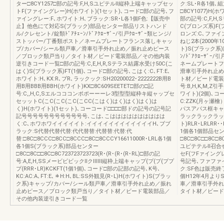
ター□8CY1257□部の記号:F,H,SユピテルⅡ縦枠上端キャップセッ
ク:SL･R各1個､
トF(ファイングレー)H(ホワイト)(1セット)､コード□部の記号､フ
□8CY1077)H(
ァイングレー:F､ホワイト:H､ブラック:SR･L各1個F色:【販売中
部の記号:C,F,
止】他色にて対応S(ブラック)部品センター部品リストハンド
C(ブロンズ系)F
ル/クレセント/錠類ﾄﾞｱﾁｪｰﾝ/ﾄﾞｱｸﾛｰｻﾞｰ/引戸ｸﾛｰｻﾞｰ類ヒンジ/
ロンズ:C､ファイ
ストッパー/丁番類ポスト／ネームプレートフランス落しキャッ
ねじ2本(2000年
プ/カバー/シール類戸車／滑車引手外れ止め／振れ止めピース
ト)S(ブラック系
／ブロック類戸当り／タイト材／ビード電装部品／その他内装
ﾝ/ﾄﾞｱｸﾛｰｻﾞ
逆引きコード一覧□部の記号:C,E,H,R,Sテラス結露水受け50C(こ
ネームプレートフ
はく)S(ブラック系)FT(1個)､コード□部の記号､こはく:C､FT:E､
滑車引手外れ止め
ホワイト:H､KX:R､ブR､ラックック:SH20200022･2222222B用B
ト材／ビード電装
用B用BBB用BBH(ホワイト)KX□8C609SEETET□部の□記
号:B,H,K,M,
号:C,,H,C,Sエルコココンポポーーーレ3型型型縦枠キ縦ャップセ
ワイト)(2個)､コー
セッットC(こC(こC(こC(こCC(こはく)はく)はく)はく)は
C:ZZK(月ヶ瀬檜
く)H(ホワイト)(1セット)､コーコード□□□□部ドの記号の記号記
パスアパス框キャ框
記号号号号号号号号号号号号､こは､こはははははははははは
ラックラックラックラ
く:C､ホワホワイイイイイト:イイイイイイイイイイイイH､ブブ
ト)RLR･LRLRR
ラック:S代替代替代替:代代替替:代替替:代替:代
1個各1個部品セ
替:□8C□8CCC□8CC□8CCC□8C□8CCCY16611000R･LRL各1個
□8C□8C□□8C□8C
各1個S(ブラック系)部品センター
ユピテテルⅡ召合
□8C□8C□□8C□8C723723723723(R･(R･(R･(R･RL)□部の記
セF(フFァイング
号:A,E,H,SSメービビビックⅡクⅡⅡⅡ縦枠上端キャップ(プ(プ(ププ
号記号､ファファイ
プ(RRR･LR)KCKFT(1個1個)､コード□部の記部の記号､K号､
ク:SF色は販売終了
KC:AC:A､FT:E､＊H:H､BL:SS外観見(R･L)H(ホワイト)S(ブラッ
個H12年4月より
ク系)キャップ/カバー/シール類戸車／滑車引手外れ止め／振れ
車／滑車引手外れ
止めピース／ブロック類戸当り／タイト材／ビード電装部品／
タイト材／ビード
その他内装逆引きコード一覧