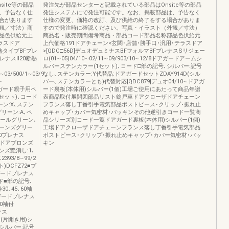
ite等の部品
発注先が部品センターと記載されている部品はOnsite等の部品
、予告なく仕
発注システムにで発注可能です。なお、掲載部品は、予告なく
合があります
仕様の変更、価格の改訂、及び供給の終了をする場合がありま
観／寸法）商
すので発注時に確認ください。写真・イラスト（外観／寸法）
品色供給元上
商品名・販売期間備考商品・部品コード部品名称部品色供給元
ラスドア
上代価格191ドアチェーン<玄関･店舗･勝手口･汎用･テラスドア
断熱タイプBFプレ
>[QDC□56D]デュオデュミナスBFフォルマBFプレナスSリジェー
レナスⅡ20断熱
ロ(01∼05)04/10∼02/11∼09/903/10∼12/8ドアガードアームシ
ルバーステンカラー(1セット)､コード□部の記号､シルバー:記号
3∼03/500/1∼03/9
なし､ステンカラー:Y代替品:ドアガードセットZDAY914D(シル
･
バー､ステンカラーとも)代替対応[QDC879]デュオ04/10∼ドアガ
用ドアガード親子用ペ
ード裏板(本体用)シルバー(1個)工場ご使用にあたって商品年譜
セット)､コード
表商品取付展開図部品リスト錠戸車ドアクローザドアチェーン
ン:X､ステン
フランス落し丁番引手電気部品ポストピース･クリップ･振れ止
リーン:A､ペ
めキャップ･カバー気密材･パッキンその他逆引きコード一覧商
ペールグリーン､
品シリーズ別コード一覧ドアガード裏板(本体用)シルバー(1個)
ーンズグリー
工場ドアクローザドアチェーンフランス落し丁番引手電気部品
0プレナス
ポストピース･クリップ･振れ止めキャップ･カバー気密材･パッ
親子ドアブロンズ
キン
ンズ艶消し:1､
93/8∼99/2
DCFZ72■プ
ドアガードプレナス
ド■部の記号､
0､45､60袖
アガードプレナス
60袖付
ナス
受け(片開き用)シ
シルバー:記号