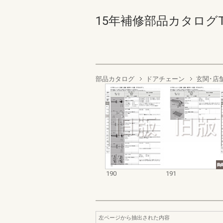
15年補修部品カタログTSド
部品カタログ
ドアチェーン
玄関･店
190
191
左ページから抽出された内容