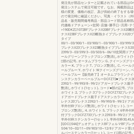
発注先が部品センターと記載されている部品はOns
発注システムで発注可能です。なお、掲載部品は
様の変更、価格の改訂、及び供給の終了をする場
ので発注時に確認ください。写真・イラスト（外
品名・販売期間備考商品・部品コード部品名称部
代価格ドアチェーン<玄関･店舗･勝手口･汎用･テ
>190DKZ□1072BFプレナスⅡ20BFプレナスⅡ20
ナスⅡ23BFプレナスⅡ23断熱タイププレナスⅡ20プ
タイプ
00/1∼03/900/1∼03/900/1∼03/900/1∼03/999/
プレナスⅡ23プレナスⅡ23断熱タイププレナスS20
2399/3∼03/599/3∼03/503/6∼06/10玄関
ールグリーンブラックブロンズ艶消しホワイト(1
□部の記号､オータムブラウン:G､クイーンズグリー
カラー:K､ブラック:T､ブロンズ艶消し:C､ペールグ
ールブルー:Y､ホワイト:Wクイーンズグリーン､
ペールブルー【販売終了】オータムブラウンクイ
ンステンカラーペールブルーDCFZ72■プレナス2
2392/1∼99/993/8∼99/2ドアガードプレナス
艶消しホワイト(1セット)､コード■部の記号､ブロ
ホワイト:2､ブラック:3ブラックDCFZ732プレナス23
ドアガードプレナス親子ドアステンカラー(1セット)
レナス20プレナス2392/1∼99/993/8∼99/2
半外付枠ブロンズ艶消しホワイト(1セット)､コー
ブロンズ艶消し:4､ホワイト:5､ブラック:6半外付枠3
付ブラックDCFZ733プレナス2393/8∼99/2ド
半外付枠ステンカラー(1セット)､半外付枠30,45,
[QDC□54A]デュオデュミナスBFフォルマBFプレ
S04/10∼02/11∼09/903/10∼12/8ドアガード
ルバーステンカラー(1セット)､コード□部の記号､