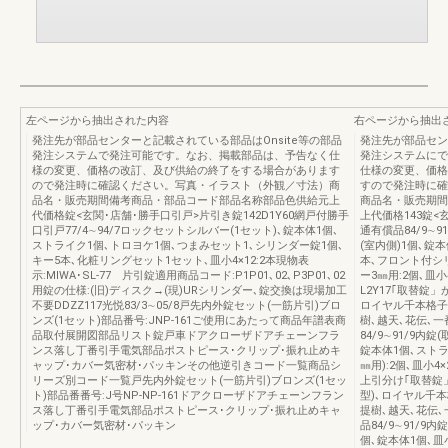
左ページから抽出された内容
右ページから抽出
発注先が部品センターと記載されている部品はOnsite等の部品
発注先が部品セン
発注システムで発注可能です。なお、掲載部品は、予告なく仕
発注システムにで
様の変更、価格の改訂、及び供給の終了をする場合があります
仕様の変更、価格
ので発注時に確認ください。写真・イラスト（外観／寸法）商
すので発注時に確
品名・販売期間備考商品・部品コード部品名称部品色供給元上
商品名・販売期間
代価格錠<玄関･店舗･勝手口引戸>片引き錠142D1Y60網戸付勝手
上代価格143錠<
口引戸77/4∼94/7ロックセットシルバー(1セット)､錠本体1個､
通有償品84/9∼9
ストライク1個､トロヨケ1個､つまみセット1､シリンダー錠1個､
(室内側)1個､錠本
キー5本､化粧リングセット1セット､皿小4×12:2本現物表
本､フロント付シ
示:MIWA･SL-77 片引錠適用商品コード:P1P01､02､P3P01､02
ー3㎜用:2個､皿小4×
用錠の仕様:(旧)ディスク→(現)URシリンダー､錠交換は現場加工
L2Y17｢取替錠」
不要DDZZ117光悦83/3∼05/8戸先内外錠セット(一筋片引)ブロ
ロイヤル千本格子､
ンズ(1セット)部品番号:JNP-161ご使用にあたって商品年譜表商
樹､越天､花伝､一
品取付展開図部品リスト錠戸車ドアクローザドアチェーンフラ
84/9∼91/9内
ンス落し丁番引手電気部品ポストピース･クリップ･振れ止めキ
錠本体1個､ストラ
ャップ･カバー気密材･パッキンその他逆引きコード一覧商品シ
㎜用):2個､皿小4×
リーズ別コード一覧戸先内外錠セット(一筋片引)ブロンズ(1セッ
上引分け｢取替錠」
ト)部品番番号:J号NP-NP-161ドアクローザドアチェーンフラン
型)､ロイヤル千本
ス落し丁番引手電気部品ポストピース･クリップ･振れ止めキャ
提樹､越天､花伝､
ップ･カバー気密材･パッキン
品84/9∼91/9
個､錠本体1個､皿小