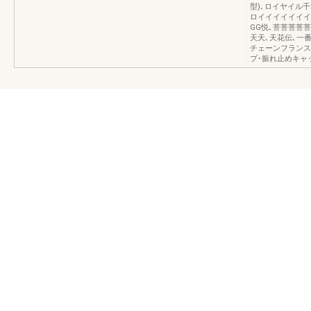
型)､ロイヤイル千
ロイイイイイイイ
GG悦､菩菩菩菩菩
天天､天花伝､一
チェーンフランス
プ･振れ止めキャ