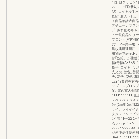
1個､皿タッピン1種
770C･上｢取替錠
型)､ロイヤル千本
提樹､越天､花伝
て商品年譜表商品
アチェーンフラン
プ･振れ止めキャ
ド一覧商品シリー
フロント(室内側)
(サー2㎜用㎜用):
建枚建建建建用 
用物表物表示:No.
替｢錠錠」が使使
福(寿福(A･BAB･
格子､ロイヤヤルル
光光悦､菩悦､菩悦
天､花伝､花伝､
L2Y19共通有有有
ンブロンブロンブ
((ン室内室内側側))
1111111111
スペスペスペスス
(サ(2㎜用2㎜用22
ライラライイイク
タタッピンッピン
ン1種44××22
表示示示:No:No.33
7777777777
が使使使使使使用で
BAA･1･11111111