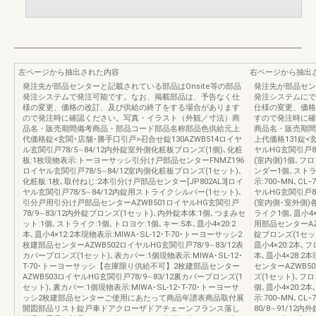
左ページから抽出された内容
右ページから抽出
発注先が部品センターと記載されている部品はOnsite等の部品
発注先が部品セン
発注システムで発注可能です。なお、掲載部品は、予告なく仕
発注システムにで
様の変更、価格の改訂、及び供給の終了をする場合があります
仕様の変更、価格
ので発注時に確認ください。写真・イラスト（外観／寸法）商
すので発注時に確
品名・販売期間備考商品・部品コード部品名称部品色供給元上
商品名・販売期間
代価格錠<玄関･店舗･勝手口引戸>召合せ錠130AZWB514ロイヤ
上代価格131錠<
ル玄関引戸78/5∼84/12内外錠室外側化粧板ブロンズ(1個)､化粧
ヤルHG玄関引戸8
板:1枚現物表示:トーヨーサッシ引分け戸部品センターFNMZ196
(室内側)1個､フ
ロイヤル玄関引戸78/5∼84/12室内側化粧板ブロンズ(1セット)､
ンダー1個､ストラ
化粧板:1枚､取付ねじ:2本引分け戸部品センター[JP802AL3]ロイ
示:700−MN､CL
ヤル玄関引戸78/5∼84/12内錠用ストライクシルバー(1セット)､
ヤルHG玄関引戸80
引分戸用引分け戸部品センターAZWB501ロイヤルHG玄関引戸
(室内側･室外側)各
78/9∼83/12内外錠ブロンズ(1セット)､内外錠本体:1個､つまみセ
ライク1個､皿小4×2
ット:1個､ストライク:1個､トロヨケ:1個､キー:5本､皿小4×20:2
用部品センターAZW
本､皿小4×12:2本現物表示:MIWA･SL-12･T-70･トーヨーサッシ2
錠ブロンズ(1セッ
枚建部品センターAZWB502ロイヤルHG玄関引戸78/9∼83/12表
皿小4×20:2本
カバーブロンズ(1セット)､表カバー:1個現物表示:MIWA･SL-12･
本､皿小4×28:2本
T-70･トーヨーサッシ【在庫限り供給不可】2枚建部品センター
センターAZWB50
AZWB503ロイヤルHG玄関引戸78/9∼83/12裏カバーブロンズ(1
ズ(1セット)､フ
セット)､裏カバー:1個現物表示:MIWA･SL-12･T-70･トーヨーサ
個､皿小4×20:2
ッシ2枚建部品センターご使用にあたって商品年譜表商品取付展
示:700−MN､CL
開図部品リスト錠戸車ドアクローザドアチェーンフランス落し
80/8∼91/12