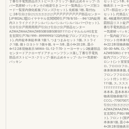
丁番引手電気部品ポストピース･クリップ･振れ止めキャップ･カ
セットピン1本､キー
バー気密材･パッキンその他逆引きコード一覧商品シリーズ別コ
物表示:トーヨーサッ
ード一覧室内側化粧板ブロンズ(1セット)､化粧板:1枚､取付ね
L7T∼部品センター
じ:2本引分け分けけけけけけけ戸戸戸戸戸戸戸戸戸部品センター
セット)､代替品:L1
[JP802AL3]]]ロイヤヤヤル玄関関関引戸78/8/55∼∼84/12内錠用
枚､4枚建用代替
内ストライクイククシルバシルバシルバシルバルバー(1セット)､
図部品リスト錠戸
引分引分戸用用用用戸引分け引分け分戸部品センター
番引手電気部品ポ
AZWAZWAAZWAZWB50B50B50B501111ロイヤルルルHG玄玄
ー気密材･パッキ
玄玄関引戸78//999∼89999993/122内外錠ブロンブズ(1セ1セッ
ド一覧内錠ブロンズ
ト)､内外錠本体錠本体:1個:1､つまつまみセット:1個､ストライ
フロント付本体1個､
ク:1個､個トロヨトケ:1個キ個､キー:5本､皿小4×20:2本､皿小
4×22:2本現物表物
4×12:2本現物表示:MIWA･SL-12･T-70･トーヨーサッシ2枚建部品
00−00−MN､C
センタードアクローザドアチェーンフランス落し丁番引手電気
AZWB508ロイヤ
部品ポストピース･クリップ･振れ止めキャップ･カバー気密材･
錠内ブロンブロン
パッキン
ロント(ント室室室
ロ､フロロロフロ
体体体体体体個､個､､
フロンフフロロロ
シシト付シト付シ
111個､ス､ス
111111111
本本本､皿本本本本
物表現物表物7示:77
CCCL−770070077
引分け分けけけけ
AZWAZWAAZWA
玄玄関引戸80//88
ト)､フロント(室
本体体1個､皿小4
4×28:2本現物表示