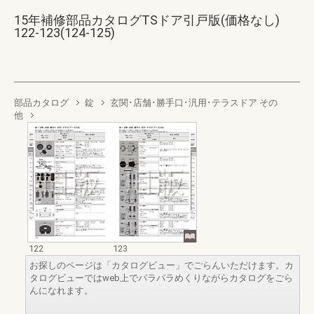
15年補修部品カタログTSドア引戸版(価格なし)
122-123(124-125)
部品カタログ
錠
玄関･店舗･勝手口･汎用･テラスドア その
他
122
123
お探しのページは「カタログビュー」でごらんいただけます。カ
タログビューではweb上でパラパラめくりながらカタログをごら
んになれます。