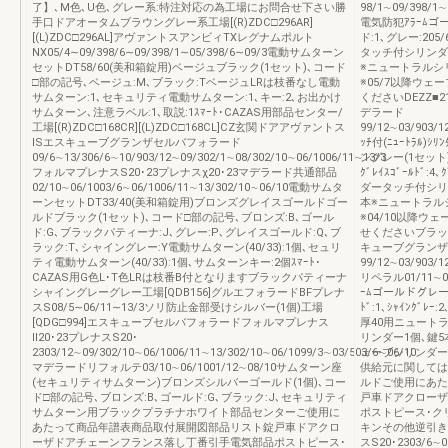
了】､M色､U色､グレー系:特注対応の為工場にお問合せ下さい勝
98/1∼09/398/1∼
手口ドアオータムブラウングレー系工場[(R)ZDC□296AR]
電気防犯ｱﾗｰﾑゴ
[(L)ZDC□296AL]アヴァントスアンビィTXレグナムポルト
ド:1､グレー:20
NX05/4∼09/398/6∼09/398/1∼05/398/6∼09/3電動サムターン
タッチ付シリンダ
セットDT58/60(美和箱錠用)ベージュブラック(1セット)､コード
※ニュートラルシ
□部の記号､ベージュ:M､ブラック:TベージュLRは枝番なし電動
※05/7以降ウ
サムターン:1､セキュリティ電動サムターン:1､キー:2､お出かけ
くださいDEZZ
サムターン､注意ラベル:1､取説:1ｽﾏｰﾄ･CAZAS用部品センター/
デラード
工場[(R)ZDC□168CR][(L)ZDC□168CL]CZ玄関ドアアヴァントス
99/12∼03/903/1
ISエスキューブグランザセルバフォラード
ｯﾁ付(ﾆｭｰﾄﾗﾙ
09/6∼13/306/6∼10/903/12∼09/302/1∼08/302/10∼06/1006/11∼13/3
ングレー(1セット)､■
フォルマプレナスS20･23プレナスχ20･23マデラード共通部品
ｸﾞﾚｲｽｺﾞｰﾙﾄﾞ
02/10∼06/1003/6∼06/1006/11∼13/302/10∼06/10電動サムタ
ダータッチ付シリ
ーンセットDT33/40(美和箱錠用)ブロンズグレイスゴールドゴー
本※ニュートラル
ルドブラック(1セット)､コード□部の記号､ブロンズ:B､ゴール
※04/10以降
ド:G､ブラックパティーナ:J､グレー:P､グレイスゴールド:Q､ブ
せくださいブラッ
ラック:T､シャイングレー:Y電動サムターン(40/33):1個､セュリ
キューブグランザ
ティ電動サムターン(40/33):1個､サムターンキー:2個ｽﾏｰﾄ･
99/12∼03/903/1
CAZAS用G色L･T色LRは枝番B付となりますブラックパティーナ
リペラル01/11∼08
シャイングレーグレー工場[QDB156]グルエフォラードBFプレナ
ｰﾑゴールドグレー
スS08/5∼06/11∼13/3ソリ防止金部受けシルバー(1個)工場
ﾄﾞ:1､ｼｬｲﾝｸﾞﾚｰ:
[QDG□994]エスキューブセルバフォラードフォルマプレナス
厚40用ニュート
Ⅱ20･23プレナスS20･
リンダー1個､鍵
2303/12∼09/302/10∼06/1006/11∼13/302/10∼06/1099/3∼03/503/6∼06/10
ェーブシリンダー
マデラードリフォルテ03/10∼06/1001/12∼08/10サムターン座
供給元に関しては
(セキュリティサムターン)ブロンズシルバーゴールド(1個)､コー
ルドご使用にあた
ド□部の記号､ブロンズ:B､ゴールド:G､ブラック:J､セキュリティ
戸車ドアクローザ
サムターン用ブラックプラチナホワイト部品センターご使用に
ポストピース･ク
あたって商品年譜表商品取付展開図部品リスト錠戸車ドアクロ
キンその他逆引き
ーザドアチェーンフランス落し丁番引手電気部品ポストピース･
スS20･2303/