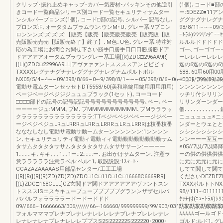
クリップ･振れ止めキャップ･カバー気密材･パッキンその他逆引
(1個)､コード■
きコード一覧商品シリーズ別コード一覧セキュリティサムター
ー:5DEZZ■1
ンシルバーブロンズ(1個)､コード□部の記号､シルバー:記号なし､
ググナグナレグナ
ブロンズ:F､オータタムブラムウン:ウンM･U､グレー系:Vブロン
98/8/11∼∼∼09/
ロンンンズ:ズ:ズ:ズ:【販売【販売【販売販売販売【販売販【販
ｰﾄﾗﾙ)ｼｼｼﾘﾝ
売販販売売売【販販売終了】終了】､M色､U色､グレー系:特注対
ルルルドドドドド
応の為工場にお問合お問せ下さい勝手口勝手口口口勝勝勝ドア
ゴー､ゴーゴゴーー
ドアアアアオータムブラウングレー系工場[(R)ZDC□296AA9R]
ーレレレーレレレ2205
[(L[()ZDC□22996A9LL]アヴァァァントススススアンビビビィ
迄の6迄の6迄の
TXXXXレグナナグナナレググナグナレグナムポルトポル
588､60用60
NX05/5/4∼4∼∼09/398/8/66∼0∼9/398/8/1∼∼∼05/398/8/6∼06∼0009/399/39/39
ニュトラルルルル
電動サ電ムターンセッセトDT5558/60(美和箱錠用錠用用用用用)
ンンンンンンンン
ベージベージベジジジュュュブラック(1セット)､コーコード
ッチリ付シリリン
□□□□部ドの記号の記号記記号号号号号号号号号号号､ベー､ベー
リリンダーンダー
ーーーージュ:MMM､ブM､ブMMMMMMMMMM､ブMラララッ
個､､､､､､､､､､
クラララララララララララララ:TTベジベベジベベーージジベー
ニュュュュュ※ニ
ージベジベジュLRュLRRRュLRRュLRRRュLRュLRRRは枝番枝番
ンダーとウェとと
なななしなし電動サ電動サ動ームターンンンンンン:1ンンンン
シシシシシシシシ
ン､セキュリテュリティ電動ィ電動ィィ電動動動動動動動動サム
ンンーーー互互ー
タサムタタタタササムタタタタタサムタサササーン:ーーーー
※05//7以/7
1､､､､キ､キキ､､､1､､1ー::2:::::::ー､お出かけサムターン､注意ラ
ーの供の供供供供
意ラララララ注意ラベル:ベル::1､取説説説:1ｽﾏｰﾄ･
に元に元元に元に
CCAZAZAAAAAS用部品センター/工工工場
してて関して関て
[(R[(R([(R[(R)ZD)ZD)ZD)ZDC□1C□11C□1C□16668C666RRR]
くださいDEZDEZD
[(L)ZDC□168CLLL]CZ玄関ドア関ドアアアアアアヴァントスン
TXXXポルトトN
トスススISエスキキューブューブブブブブグランンザザセルバ
98//111∼011111
ババルフォララララードードードドド
ﾀｯﾁ付(ﾆｭｰﾄﾗﾙ)
09//666∼16666663/306///////66∼166660/999999999/99/903/03/3/3/3/3/3/03
防防防防防防防防防防
フォルマママプレナプレナレナレレレレナプレナプレレレナレ
ﾑﾑﾑﾑﾑゴールゴ
レナレナレナプレナレレレププスS2S222222S222220･2000･
ゴルド:ルド1､グレ