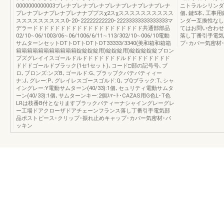
0000000000003プレナプレナプレナプレナプレナプレナプレナ
ニトラルシリンダ
プレナプレナプレナプレナナププスχ2スχスススススススススス
個､鍵5本､工事
ススススススススス0･20･22222222220･22233333333333333マ
ンダー互換性なし
デラードドドドドドドドドドドドドドドドドドドド共通部部品
てはお問い合わせ
02/10∼06/1003/06∼06/1006/6/11∼113/302/10∼006/10電動
落し丁番引手電気
サムターンセットDTトDTトDTトDT33333/3340(美和箱和箱箱
プ･カバー気密材
箱箱箱箱箱箱箱箱箱箱箱錠錠錠錠用)錠錠錠用)錠錠錠錠錠ブロン
ブズグレイイスゴールドルドドドドドドドルドドドドドドドド
ドドドゴールドブラック(1セ1セット)､コード□部の記号号､ブ
ロ､ブロンズ:ンズB､ゴールド:G､ブラッブクパテパティィー
ナ:J､グレー:P､グレイレスゴースゴルド:Q､ブQブラック:T､シャ
イングレー:Y電動サムターン(40/33):1個､セュリティ電動サムタ
ーン(40/33):1個､サムターンキー:2個ｽﾏｰﾄ･CAZAS用G色L･T色
LRは枝番B付となりますブラックパティーナシャイングレーグレ
ー工場ドアクローザドアチェーンフランス落し丁番引手電気部
品ポストピース･クリップ･振れ止めキャップ･カバー気密材･パ
ッキン