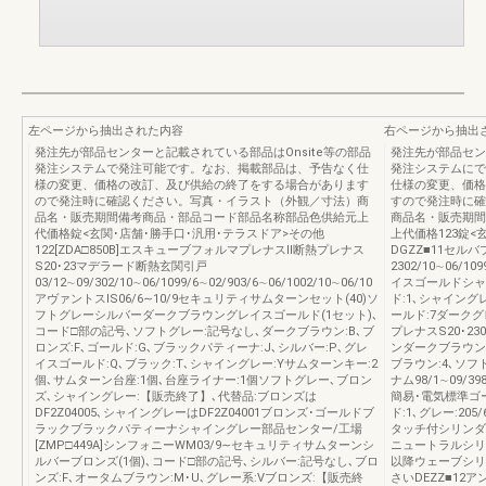
左ページから抽出された内容
右ページから抽出
発注先が部品センターと記載されている部品はOnsite等の部品
発注先が部品セン
発注システムで発注可能です。なお、掲載部品は、予告なく仕
発注システムにで
様の変更、価格の改訂、及び供給の終了をする場合があります
仕様の変更、価格
ので発注時に確認ください。写真・イラスト（外観／寸法）商
すので発注時に確
品名・販売期間備考商品・部品コード部品名称部品色供給元上
商品名・販売期間
代価格錠<玄関･店舗･勝手口･汎用･テラスドア>その他
上代価格123錠<
122[ZDA□850B]エスキューブフォルマプレナスⅡ断熱プレナス
DGZZ■11セルバ
S20･23マデラード断熱玄関引戸
2302/10∼06/
03/12∼09/302/10∼06/1099/6∼02/903/6∼06/1002/10∼06/10
イスゴールドシャ
アヴァントスIS06/6∼10/9セキュリティサムターンセット(40)ソ
ド:1､シャイング
フトグレーシルバーダークブラウングレイスゴールド(1セット)､
ールド:7ダークグ
コード□部の記号､ソフトグレー:記号なし､ダークブラウン:B､ブ
プレナスS20･2302
ロンズ:F､ゴールド:G､ブラックパティーナ:J､シルバー:P､グレ
ンダークブラウン
イスゴールド:Q､ブラック:T､シャイングレー:Yサムターンキー:2
ブラウン:4､ソフ
個､サムターン台座:1個､台座ライナー:1個ソフトグレー､ブロン
ナム98/1∼09/398/
ズ､シャイングレー:【販売終了】､代替品:ブロンズは
簡易･電気標準ゴー
DF2Z04005､シャイングレーはDF2Z04001ブロンズ･ゴールドブ
ド:1､グレー:20
ラックブラックパティーナシャイングレー部品センター/工場
タッチ付シリンダ
[ZMP□449A]シンフォニーWM03/9∼セキュリティサムターンシ
ニュートラルシリ
ルバーブロンズ(1個)､コード□部の記号､シルバー:記号なし､ブロ
以降ウェーブシリ
ンズ:F､オータムブラウン:M･U､グレー系:Vブロンズ:【販売終
さいDEZZ■12