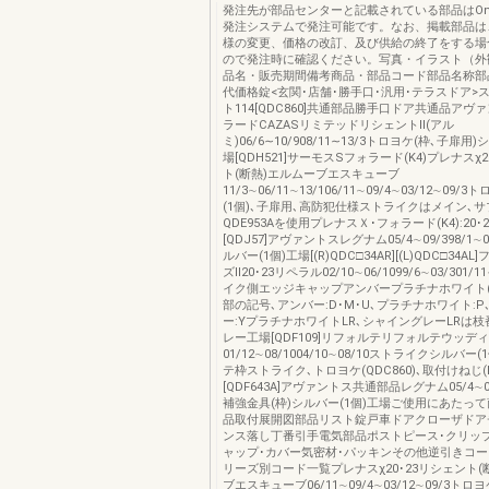
発注先が部品センターと記載されている部品はOns
発注システムで発注可能です。なお、掲載部品は
様の変更、価格の改訂、及び供給の終了をする場
ので発注時に確認ください。写真・イラスト（外
品名・販売期間備考商品・部品コード部品名称部
代価格錠<玄関･店舗･勝手口･汎用･テラスドア>
ト114[QDC860]共通部品勝手口ドア共通品アヴ
ラードCAZASリミテッドリシェントⅡ(アル
ミ)06/6∼10/908/11∼13/3トロヨケ(枠､子扉用
場[QDH521]サーモスSフォラード(K4)プレナスχ2
ト(断熱)エルムーブエスキューブ
11/3∼06/11∼13/106/11∼09/4∼03/12∼09
(1個)､子扉用､高防犯仕様ストライクはメイン､
QDE953Aを使用プレナスＸ･フォラード(K4):20･
[QDJ57]アヴァントスレグナム05/4∼09/398/1
ルバー(1個)工場[(R)QDC□34AR][(L)QDC□34
ズⅡ20･23リペラル02/10∼06/1099/6∼03/301/1
イク側エッジキャップアンバープラチナホワイト(1
部の記号､アンバー:D･M･U､プラチナホワイト:
ー:YプラチナホワイトLR､シャイングレーLRは
レー工場[QDF109]リフォルテリフォルテウッディ
01/12∼08/1004/10∼08/10ストライクシルバー
テ枠ストライク､トロヨケ(QDC860)､取付けねじ(B
[QDF643A]アヴァントス共通部品レグナム05/4∼
補強金具(枠)シルバー(1個)工場ご使用にあたっ
品取付展開図部品リスト錠戸車ドアクローザドア
ンス落し丁番引手電気部品ポストピース･クリッ
ャップ･カバー気密材･パッキンその他逆引きコ
リーズ別コード一覧プレナスχ20･23リシェント(
ブエスキューブ06/11∼09/4∼03/12∼09/3トロ