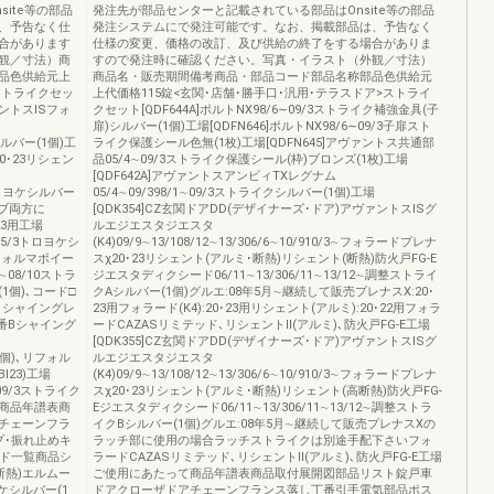
ite等の部品
発注先が部品センターと記載されている部品はOnsite等の部品
、予告なく仕
発注システムにで発注可能です。なお、掲載部品は、予告なく
合があります
仕様の変更、価格の改訂、及び供給の終了をする場合がありま
観／寸法）商
すので発注時に確認ください。写真・イラスト（外観／寸法）
品色供給元上
商品名・販売期間備考商品・部品コード部品名称部品色供給元
ストライクセッ
上代価格115錠<玄関･店舗･勝手口･汎用･テラスドア>ストライ
ァントスISフォ
クセット[QDF644A]ポルトNX98/6∼09/3ストライク補強金具(子
扉)シルバー(1個)工場[QDFN646]ポルトNX98/6∼09/3子扉スト
)シルバー(1個)工
ライク保護シール色無(1枚)工場[QDFN645]アヴァントス共通部
0･23リシェン
品05/4∼09/3ストライク保護シール(枠)ブロンズ(1枚)工場
[QDF642A]アヴァントスアンビィTXレグナム
/3トロヨケシルバー
05/4∼09/398/1∼09/3ストライクシルバー(1個)工場
サブ両方に
[QDK354]CZ玄関ドアDD(デザイナーズ･ドア)アヴァントスISグ
23用工場
ルエジエスタジエスタ
∼05/3トロヨケシ
(K4)09/9∼13/108/12∼13/306/6∼10/910/3∼フォラードプレナ
AL]フォルマボイー
スχ20･23リシェント(アルミ･断熱)リシェント(断熱)防火戸FG-E
1∼08/10ストラ
ジエスタディクシード06/11∼13/306/11∼13/12∼調整ストライ
個)､コード□
クAシルバー(1個)グルエ:08年5月∼継続して販売プレナスX:20･
P､シャイングレ
23用フォラード(K4):20･23用リシェント(アルミ):20･22用フォラ
枝番Bシャイング
ードCAZASリミテッド､リシェントⅡ(アルミ)､防火戸FG-E工場
[QDK355]CZ玄関ドアDD(デザイナーズ･ドア)アヴァントスISグ
(1個)､リフォル
ルエジエスタジエスタ
I23)工場
(K4)09/9∼13/108/12∼13/306/6∼10/910/3∼フォラードプレナ
09/3ストライク
スχ20･23リシェント(アルミ･断熱)リシェント(高断熱)防火戸FG-
て商品年譜表商
Eジエスタディクシード06/11∼13/306/11∼13/12∼調整ストラ
チェーンフラ
イクBシルバー(1個)グルエ:08年5月∼継続して販売プレナスXの
プ･振れ止めキ
ラッチ部に使用の場合ラッチストライクは別途手配下さいフォ
ード一覧商品シ
ラードCAZASリミテッド､リシェントⅡ(アルミ)､防火戸FG-E工場
断熱)エルムー
ご使用にあたって商品年譜表商品取付展開図部品リスト錠戸車
ヨケシルバー(1
ドアクローザドアチェーンフランス落し丁番引手電気部品ポス