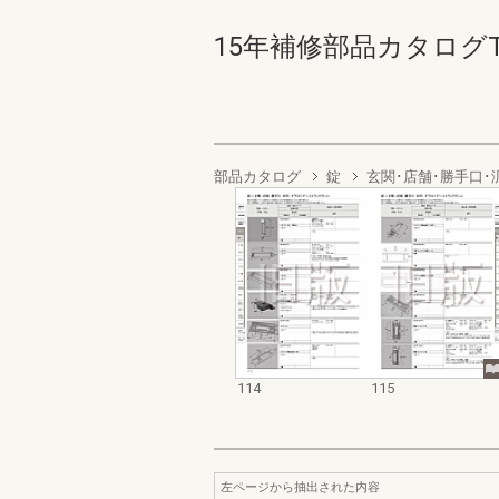
15年補修部品カタログTSド
部品カタログ
錠
玄関･店舗･勝手口･
114
115
左ページから抽出された内容