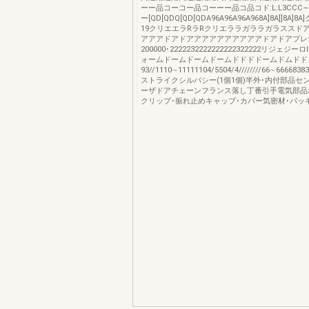
ーー品コーコー品コーーー品コ品コド:L:L3CCC
ー[QD[QDQ[QD[QDA96A96A96A968A]8A]]8A]
19クリエエラRラRクリエララガララガラススド
アアアドアドアアアアアアアアアアドアドアプレ
200000･2222232222222222322222リジェジー
ォームドームドームドームドドドドームドムドド
93//1110∼11111104/5504/4////////66∼66668
ストライクシルバシー(1個1個)半外･内付部品セ
ーザドアチェーンフランス落し丁番引手電気部品
クリップ･振れ止めキャップ･カバー気密材･パッ