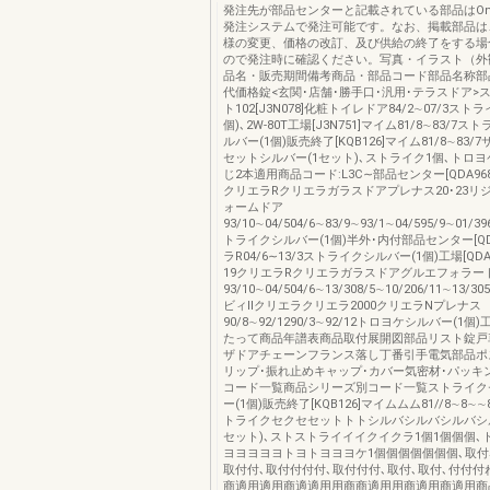
発注先が部品センターと記載されている部品はOns
発注システムで発注可能です。なお、掲載部品は
様の変更、価格の改訂、及び供給の終了をする場
ので発注時に確認ください。写真・イラスト（外
品名・販売期間備考商品・部品コード部品名称部
代価格錠<玄関･店舗･勝手口･汎用･テラスドア>
ト102[J3N078]化粧トイレドア84/2∼07/3スト
個)､2W-80T工場[J3N751]マイム81/8∼83/7
ルバー(1個)販売終了[KQB126]マイム81/8∼83
セットシルバー(1セット)､ストライク1個､トロヨ
じ2本適用商品コード:L3C∼部品センター[QDA968
クリエラRクリエラガラスドアプレナス20･23リ
ォームドア
93/10∼04/504/6∼83/9∼93/1∼04/595/9∼01/3
トライクシルバー(1個)半外･内付部品センター[QD
ラR04/6∼13/3ストライクシルバー(1個)工場[QDA
19クリエラRクリエラガラスドアグルエフォラー
93/10∼04/504/6∼13/308/5∼10/206/11∼13/3
ビィⅡクリエラクリエラ2000クリエラNプレナス
90/8∼92/1290/3∼92/12トロヨケシルバー(1
たって商品年譜表商品取付展開図部品リスト錠戸
ザドアチェーンフランス落し丁番引手電気部品ポ
リップ･振れ止めキャップ･カバー気密材･パッキ
コード一覧商品シリーズ別コード一覧ストライク
ー(1個)販売終了[KQB126]マイムムム81//8∼8∼
トライクセクセセットトトシルバシルバシルバシル
セット)､ストストライイイクイクラ1個1個個個､
ヨヨヨヨヨトヨトヨヨヨケ1個個個個個個個､取付､
取付付､取付付付付､取付付付､取付､取付､付付付
商適用適用商適適用用商商適用用商適用商適用商