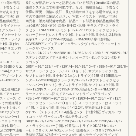
ite等の部品
発注先が部品センターと記載されている部品はOnsite等の部品
、予告なく仕
発注システムにで発注可能です。なお、掲載部品は、予告なく
合があります
仕様の変更、価格の改訂、及び供給の終了をする場合がありま
観／寸法）商
すので発注時に確認ください。写真・イラスト（外観／寸法）
品色供給元上
商品名・販売期間備考商品・部品コード部品名称部品色供給元
ストライクセッ
上代価格103錠<玄関･店舗･勝手口･汎用･テラスドア>ストライ
ライクシルバー(1
クセットFNMZ088ベルモント83/4∼91/12ストライクセットシ
ストライクセットシ
ルバー(1セット)､ストライク1個､トロヨケ1個､皿小ねじ2本現物
/7サブストライク
表示:(ストライク)195A-2代替品:BFNMZ088子扉代替対応
ケ1個､取付ね
AZWS889アンビィアンビィクラシックヴィガルドウィコットク
A]クリエラ19
ラークザ･ワークス
ジェーロⅡリフ
α89/4∼94/291/5∼94/288/10∼91/989/6∼91/985/8∼91/985/9∼91/12
ステンレス防火ドアベルモントボイーズラ･ポルテラゴンダE･F
96/5∼01/11ス
ラゴンダ
H396B]クリエ
G85/1∼93/1283/4∼91/1291/4∼93/488/10∼91/985/4∼91/1285/8∼91/9
524A]クリエラ
サブストライクセットシルバー(1セット)､サブストライク1個､
ドアヴァントス
サブトロヨケ1個､皿小4×12:2本(ストライク)195B･S195B部品セ
05/4∼09/3アン
ンターAZWS889断熱クラーク85/3∼93/12サブストライクセッ
トシルバー(1セット)､サブストライク1個､サブトロヨケ1個､皿
個)工場ご使用にあ
小4×12:2本(ストライク)195B･S195B部品センターFNMZ001ク
車ドアクロー
ラークステンレス防火ドアベルモントラゴンダEラゴンダ
ストピース･ク
F85/8∼91/985/1∼93/1283/4∼91/1283/4∼91/1283/4∼91/12ス
ンその他逆引き
トライクセットシルバー(1セット)､ストライクセットはストライ
セットシルバ
ク1個､トロヨケ1個､皿小ねじ4×12:2本､現物表示:(トロヨ
∼83/7サブスサ
ケ)195B･(ストライク)195A部品センター[代替対応]ヴィガルドウ
バルバー(1
ィコットザ･ワークスαラ･ポルテラゴンダ
トロヨトロヨヨ
G88/10∼91/1289/6∼91/1283/4∼91/1283/4∼91/1285/4∼91/12
取付､取付､､
ストライクシルバー(1個)､代替品:ストライクQDA784(シルバ
ねじ22本本適用
ー)､トロヨケ:QDA763(シルバー)､現物表示:(トロヨケ)195BF4−1
品コー品コー
代替対応[QDA784]ザ･ワークスαラ･ポルテラゴンダFラゴンダ