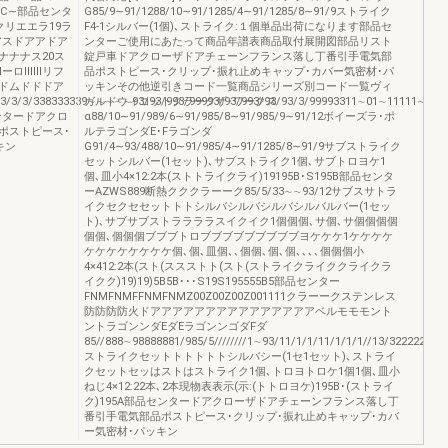
∼C∼部品センタ
G85/9∼91/1288/10∼91/1285/4∼91/1285/8∼91/9ストライク
8A]クリエエラ19ラ
F4-1シルバー(1個)､ストライク:１個単品出荷になります部品セ
アスドアアドア
ンターご使用にあたって商品年譜表商品取付展開図部品リスト
ナナナス20ス
錠戸車ドアクローザドアチェーンフランス落し丁番引手電気部
ロⅡーロⅡⅡⅡリフ
品ポストピース･クリップ･振れ止めキャップ･カバー気密材･パ
ドムドドドア
ッキンその他逆引きコード一覧商品シリーズ別コード一覧ヴィ
3833/3/3/338333339∼∼∼∼∼93/93/993/99993/93/993/93/93/3/99993311∼01∼11111∼14/
ガルドウィコットクラークザ･ワークス
ンタードアクロ
α88/10∼91/989/6∼91/985/8∼91/985/9∼91/12ボイーズラ･ポ
ポストピース･
ルテラゴンダE･Fラゴンダ
キン
G91/4∼93/488/10∼91/985/4∼91/1285/8∼91/9サブストライク
セットシルバー(1セット)､サブストライク1個､サブトロヨケ1
個､皿小4×12:2本(ストトライクライ)19195B･S195B部品センタ
ーAZWS889断熱クククラーーク85/5/33∼∼93/12サブスサトラ
イクセクセセットトトシルバシルバシルバシルバルバー(1セッ
ト)､サブサブストララララスイクイク1個個個､サ個､サ個個個個
個個､個個個ブブブトロブブブブブブブブブヨケケケ1ケケケケ
ケケケケケケケケ個､個､皿個､､個個､個､個､､､､個個個小
4×412:2本(スト(ススストト(スト(ストライクライククライクラ
イクク)19)19)5B5B･･･S19S195555B5部品センター
FNMFNMFFNMFNMZ00Z00Z00Z001111クラーークステンレス
防防防防火ドアアアアアアアアアアアアアアアベルモモモント
ントラゴンンダEダEラゴンンゴダFダ
85//888∼98888881/985/5////////1∼93/11/1/1/11/1/1/1//13/322222
ストライクセットトトトトトシルバシー(1セ1セット)､ストライ
クセットセッはストはストライク1個､トロヨトロケ1個1個､皿小
ねじ4×12:22本､2本現物表表示(示:(トトロヨケ)195B･(ストライ
ク)195A部品センタードアクローザドアチェーンフランス落し丁
番引手電気部品ポストピース･クリップ･振れ止めキャップ･カバ
ー気密材･パッキン