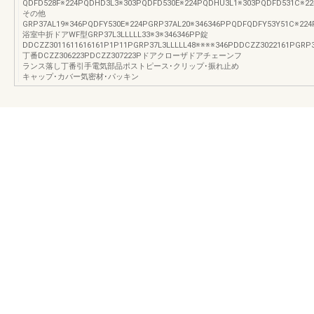
QDFD528F※224PQDHD3L3※303PQDFD530E※224PQDHU3L1※303PQDFD531C※22
その他
GRP37AL19※346PQDFY530E※224PGRP37AL20※346346PPQDFQDFY53Y51C※224
浴室中折ドアWF型GRP37L3LLLLL33※3※346346PP錠
DDCZZ3011611616161P1P11PGRP37L3LLLLL48※※※※346PDDCZZ3022161PGR
丁番DCZZ306223PDCZZ307223Pドアクローザドアチェーンフ
ランス落し丁番引手電気部品ポストピース･クリップ･振れ止め
キャップ･カバー気密材･パッキン