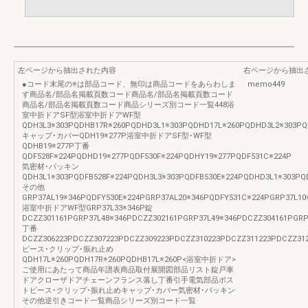
左ページから抽出された内容
右ページから抽出
●コード末尾の※は部品コード、無印は商品コードをあらわしま
memo449
す商品名/部品名掲載頁数コード商品名/部品名掲載頁数コード
商品名/部品名掲載頁数コード商品シリーズ別コード一覧448浴
室中折ドアSF型浴室中折ドアWF型
QDH3L3※303PQDHB17R※260PQDHD3L1※303PQDHD17L※260PQDHD3L2※303PQ
キャップ･カバーQDH19※277P浴室中折ドアSF型･WF型
QDHB19※277P丁番
QDF528F※224PQDHD19※277PQDF530F※224PQDHY19※277PQDF531C※224P
気密材･パッキン
QDH3L1※303PQDFB528F※224PQDH3L3※303PQDFB530E※224PQDHD3L1※303PQ
その他
GRP37AL19※346PQDFY530E※224PGRP37AL20※346PQDFY531C※224PGRP37L10
浴室中折ドアWF型GRP37L33※346P錠
DCZZ301161PGRP37L48※346PDCZZ302161PGRP37L49※346PDCZZ304161PGR
丁番
DCZZ306223PDCZZ307223PDCZZ309223PDCZZ310223PDCZZ311223PDCZZ31
ピース･クリップ･振れ止め
QDH17L※260PQDH17R※260PQDHB17L※260P<浴室中折ドア>
ご使用にあたって商品年譜表商品取付展開図部品リスト錠戸車
ドアクローザドアチェーンフランス落し丁番引手電気部品ポス
トピース･クリップ･振れ止めキャップ･カバー気密材･パッキン
その他逆引きコード一覧商品シリーズ別コード一覧