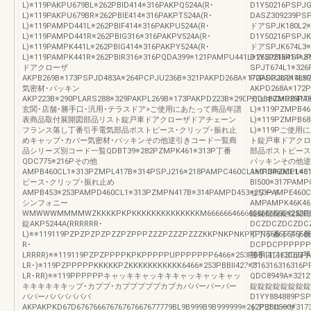
L)※119PAKPU679BL※262PBID414※316PAKPQ524A(R･
D1Y50216PSPJ
L)※119PAKPU679BR※262PBIE414※316PAKPT524A(R･
DASZ309239PS
L)※119PAMPD441L※262PBIF414※316PAKPU524A(R･
ドアSPJK180L2※
L)※119PAMPD441R※262PBIG316※316PAKPV524A(R･
D1Y50216PSPJ
L)※119PAMPK441L※262PBIG414※316PAKPY524A(R･
ドアSPJK674L3※
L)※119PAMPK441R※262PBIR316※316PQDA399※121PAMPU441L※262PBIR414※
D1Y50216PSP
ドアクローザ
SPJT674L1※3
AKPB269B※173PSPJD483A※264PCPJU236B※321PAKPD268A※172PSPJU214L※2
PGAD328R※18
気密材･パッキン
AKPD268A※172P
AKP223B※290PLARS288※329PAKPL269B※173PAKPD223B※290PQDB803※325PA
デュオZMPB417B※
玄関･店舗･勝手口･汎用･テラスドア>ご使用にあたって商品年譜
L)※119PZMPB46
表商品取付展開図部品リスト錠戸車ドアクローザドアチェーン
L)※119PZMPB68
フランス落し丁番引手電気部品ポストピース･クリップ･振れ止
L)※119Pご
めキャップ･カバー気密材･パッキンその他逆引きコード一覧商
ト錠戸車ドアクロ
品シリーズ別コード一覧QDBT39※282PZMPK461※313P丁番
部品ポストピース
QDC775※216Pその他
パッキンその他逆
AMPB460CL1※313PZMPL417B※314PSPJ216※218PAMPC460CL1※313PZMPL461
AMPB460CL1※3
ピース･クリップ･振れ止め
BI500※317PAM
AMPB453※253PAMPD460CL1※313PZMPN417B※314PAMPD453※253PAMPE460C
セリード
シンフォニー
AMPAMPK46K46
WMWWWMMMMWZKKKKPKPKKKKKKKKKKKKKKM6666664666666666666※253PBB
錠錠錠錠錠錠錠錠
錠AKP5244A(RRRRRR･
DCZDCZDCZDCZ
L)※※119119PZPZPZPZPZZPZPPPZZZPZZZPZZZKKPNKPNKPKPN666666466666
丁丁丁番丁丁丁番
R･
DCPDCPPPPPPP
LRRRR)※※119119PZPZPPPPKPKPPPPPUPPPPPPP6466※253PBBII414※3166PAKPD5
勝手口口口口口手
LR･)※119PZPPPPPKKKKKPZKKKKKKKKKKK6466※253PBBII427※316316316316PPP
ア
LR･RR)※※119PPPPPPキャッキキャッキキキャッキャッキャッ
QDC8949A※3212
キキキキキキップ･カププ･カプププププカプカババーバーバー
錠錠錠錠錠錠錠錠
ババーババババババ
D1YY884889PS
AKPAKPKD67D67676667676767667677779BL9B999B9B999999※262PBBII500※317
ドアクローザ