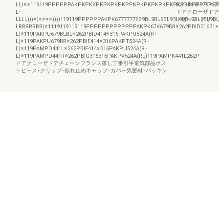
LL)※※119119PPPPPPAKPKPKKPKPKPKPKPPKPKPKPKPKPKPKPKPPPPPD67DDDD
BGD4X16179PSP
L･
ドアクローザドア
LLLL)))※)※※※※))))119119PPPPPPAKPK67777779B9BL9BL9BL9BL99BL9BL9BL9
トピース･クリッ
LRRRRRRR)※1119119119119PPPPPPPPPPPPPAKPK67K679BR※262PBID31631※
L)※119PAKPU679BLBL※262PBID414※316PAKPQ524A(R･
L)※119PAKPU679BR※262PBIE414※316PAKPT524A(R･
L)※119PAMPD441L※262PBIF414※316PAKPU524A(R･
L)※119PAMPD441R※262PBIG316316PAKPV524A(RL)119PAMPK441L262P
ドアクローザドアチェーンフランス落し丁番引手電気部品ポス
トピース･クリップ･振れ止めキャップ･カバー気密材･パッキン