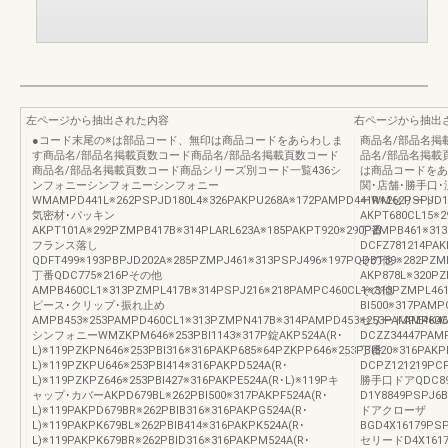
左ページから抽出された内容
右ページから抽出
●コード末尾の※は部品コード、無印は商品コードをあらわしま
商品名/部品名掲
す商品名/部品名掲載頁数コード商品名/部品名掲載頁数コード
品名/部品名掲載
商品名/部品名掲載頁数コード商品シリーズ別コード一覧436シ
は商品コードをあ
ンフォニーシンフォニーシンフォニー
関･店舗･勝手口
WMAMPD441L※262PSPJD180L4※326PAKPU268A※172PAMPD441R※262PSPJD18
ーWMセリード
気密材･パッキン
AKPT680CL15※2
AKPT101A※292PZMPB417B※314PLARL623A※185PAKPT920※290PZMPB461※31
丁番
フランス落し
DCFZ781214PA
QDFT499※193PBPJD202A※285PZMPJ461※313PSPJ496※197PQDBT39※282PZM
その他
丁番QDC775※216Pその他
AKP878L※320P
AMPB460CL1※313PZMPL417B※314PSPJ216※218PAMPC460CL1※313PZMPL461
その他
ピース･クリップ･振れ止め
BI500※317PAM
AMPB453※253PAMPD460CL1※313PZMPN417B※314PAMPD453※253PAMPE460C
セリードAMPK460
シンフォニーWMZKPM646※253PBI1143※317P錠AKP524A(R･
DCZZ34447PAM
L)※119PZKPN646※253PBI316※316PAKP685※64PZKPP646※253PBI320※316PAKP
丁番
L)※119PZKPU646※253PBI414※316PAKPD524A(R･
DCPZ121219PCP
L)※119PZKPZ646※253PBI427※316PAKPE524A(R･L)※119Pキ
勝手口ドアQDC894
ャップ･カバーAKPD679BL※262PBI500※317PAKPF524A(R･
D1Y8849PSPJ6
L)※119PAKPD679BR※262PBIB316※316PAKPG524A(R･
ドアクローザ
L)※119PAKPK679BL※262PBIB414※316PAKPK524A(R･
BGD4X16179PSP
L)※119PAKPK679BR※262PBID316※316PAKPM524A(R･
セリードD4X1617