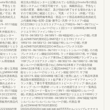
ite等の部品
発注先が部品センターと記載されている部品はOnsite等の部品
、予告なく仕
発注システムにで発注可能です。なお、掲載部品は、予告なく
合があります
仕様の変更、価格の改訂、及び供給の終了をする場合がありま
観／寸法）商
すので発注時に確認ください。写真・イラスト（外観／寸法）
品色供給元上
商品名・販売期間備考商品・部品コード部品名称部品色供給元
箱錠
上代価格39錠<玄関･店舗･勝手口･汎用･テラスドア>箱錠
/9∼97/11箱錠
DCZZ338クリエラガラスドアベルエアⅡ82/6∼94/1∼00/7スピー
コード
ドナットセットシルバー(1セット)旧コード:QDB803[J3N1603]
2)R:外観右吊り､
クリエラ19リファイン18セリード
部品センター
93/10∼04/583/12∼04/589/1∼00/4箱錠KDシルバー(1個)､代替
ドアクリエラ19リフ
品:AZWB750代替対応[J3N872]クリエラ19リファイン
素材色(1個)､握り
1893/10∼04/583/12∼04/5箱錠190シルバー(1個)､代替
DB828]クリエラ
品:AZWB752代替対応[ZDC447]セルバプレナスS20･
CZZ335代替
2302/10∼06/1003/6∼06/10ケースセットシルバー(1個)､その他
り箱錠セットシル
プレナスSメイン鎌錠(QDD835)､ラッチ箱錠(QDC18)､サブ箱錠
335クリエラガラ
(QDC19)プッシュプルドア厚33㎜工場[QDD688]グランザフォル
ンドル用現物表
マBFプレナスSアスティ02/1∼08/302/10∼06/1000/12∼08/3箱
錠シルバー(1個)取付皿小ねじ(M4x16)2本框ドアの場合別途
7/10∼握り玉用箱
(M4x12)2本手配ください工場[ZDA846]アスティ00/12∼08/3箱
はMIWA145B
錠セットシルバー(1セット)､メイン箱錠:QDC17､サブ箱
て商品年譜表商品
錠:QDC19､箱錠:QDD688各1個工場ご使用にあたって商品年譜表
ェーンフラン
商品取付展開図部品リスト錠戸車ドアクローザドアチェーンフ
･振れ止めキャ
ランス落し丁番引手電気部品ポストピース･クリップ･振れ止め
ド一覧商品シリ
キャップ･カバー気密材･パッキンその他逆引きコード一覧商品
5∼01/11箱錠
シリーズ別コード一覧セリード89/1∼00/4箱錠KDシルバー(1
:DCZZ337代
個)､代替品:AZWB750代替対応[J3N872]クリエエエラ19999リフ
/2/66∼∼箱錠
ァァァイン1893/3/101000∼04/583/3/12222∼204/5箱錠1箱90
板用板用代替品代
シルバシルバシルバシルバルバー(1個)､代替品:替
品:AZZWWAB7B7552代替対応
ZZZZ3355代替
[ZD[ZDZ[ZD[ZDC44C44C44C447]7]7]7]セルバババプレナナナス