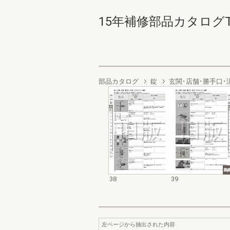
15年補修部品カタログTSド
部品カタログ
錠
玄関･店舗･勝手口･
38
39
左ページから抽出された内容