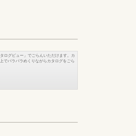
タログビュー」でごらんいただけます。カ
b上でパラパラめくりながらカタログをごら