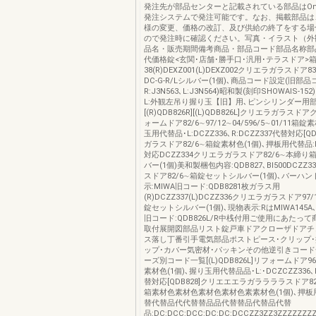
発注先が部品センターと記載されている部品はOns
発注システムで発注可能です。なお、掲載部品は
様の変更、価格の改訂、及び供給の終了をする場
ので発注時に確認ください。写真・イラスト（外
品名・販売期間備考商品・部品コード部品名称部
代価格錠<玄関･店舗･勝手口･汎用･テラスドア>
38(R)DEXZ001(L)DEXZ002クリエラガラスドア83
DC-G-R/Lシルバー(1個)､商品コード設定(旧部品
R:J3N563､L:J3N564)昭和製(刻印SHOWAIS-15
L:外観左吊り握り玉【旧】用､ピンシリンダー用
[(R)QDB826R][(L)QDB826L]クリエラガラス
ォームドア82/6∼97/12∼04/596/5∼01/11箱錠
玉用代替品･L:DCZZ336､R:DCZZ337代替対応[Q
ガラスドア82/6∼箱錠素材色(1個)､押板用代替品:D
対応DCZZ334クリエラガラスドア82/6∼本締
バー(1個)美和製梱包内容:QDB827､BI500DCZZ
スドア82/6∼箱錠セットシルバー(1個)､バーハ
示:MIWA旧コード:QDB8281枚ガラス用
(R)DCZZ337(L)DCZZ336クリエラガラスドア9
錠セットシルバー(1個)､現物表示:RはMIWA145A､L
旧コード:QDB826L/R中桟付用ご使用にあたっ
取付展開図部品リスト錠戸車ドアクローザドアチ
ス落し丁番引手電気部品ポストピース･クリップ
ップ･カバー気密材･パッキンその他逆引きコー
ーズ別コード一覧[(L)QDB826L]リフォームドア96/
素材色(1個)､握り玉用代替品品･L:･DCZCZZ336､R
替対応[QDB828]クリエエエラガララララスドア82
箱素材色素材色素材色素材色素素材色(1個)､押
替代替品代代替替品品代替替品代替品代替
品:DC:DCC:DCC:DC:DC:DCCZZ3ZZ3ZZZZZZZ