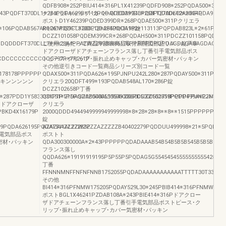
QDFB908※252PBIU414※316PL1X41239PQDFD908※252PQDA500※311P
43PQDFT370DL1※284PQDA629B※112PQDAY300A※243PQDFT370DL12※284PQDA968A※
クリエラFキャップ･カバーQDED399DL※268PQDAD602A※324P
ポストD1Y46239PQDED399DR※268PQDAE500※311Pクリエラ
1※106PQDAB567AR※261PQDFT370DL18※284PQDA982※113113PQPDAB823L※2※61PQD
RQDEM399CL※268PQDAF500※311P錠
DCZZ101058PQDEM399CR※268PQDAH500※311PDCZZ101158PQDEU3
QDQDDDFT370DLL7※※※2844PPAZWZZ9988886176PPPPPQPQPDAGDAGAGAGDAGGAGA
ご使用にあたって商品年譜表商品取付展開図部品リスト錠戸車
ドアクローザドアチェーンフランス落し丁番引手電気部品ポス
DCDCCCCCCCCCCCG797R※7R261P
トピース･クリップ･振れ止めキャップ･カバー気密材･パッキン
その他逆引きコード一覧商品シリーズ別コード一覧
5178178PPPPPP
QDAX500※311PQDA626※195PJNPU242L280※287PQDAY500※311PQDA
･キンンンンン
クリエラ20QDFT499※193PQDAB548AL170※286P錠
DCZZ102658P丁番
7PDD1Y5833331P1P1PDASZ0Z00005505050005005000551718PPPPPPJNPJNPND24D2
QDC51※216PQDAB548AL1954※286PDCZZ102859PQDD499A※221414P
87Pドアクローザ
クリエラ
PBKD4X16179P
2000QDDD4944949999949999998※8※28※28※8※※8※※1515PPPPPPPPP
錠
79PQDA626195PQDAT511AL27283P
AZAZAAZZZZWZZZZAZZZZZB40402279PQDDUU499998※21※5PQDAQDA
電気部品ポス
ポストト
密材･パッキン
QDA300300000A※2※43PPPPPPQDADAAAB54B54B5B5B545B5B5B5B5
フランス落し
QQDA626※19191919195P5P55P5PQDAG5G5545454555555555542※2
丁番
FFNNNMNFFNFNFNNB1752055PQDADAAAAAAAAAAATTTTT30T333T3TTT
その他
BI414※316PFNMW175205PQDAY529L30※245PBIB414※316PFNMW1762
ポストBGL1X46241PZDAB108A※243PBIE414※316Pドアクロー
ザドアチェーンフランス落し丁番引手電気部品ポストピース･ク
リップ･振れ止めキャップ･カバー気密材･パッキン