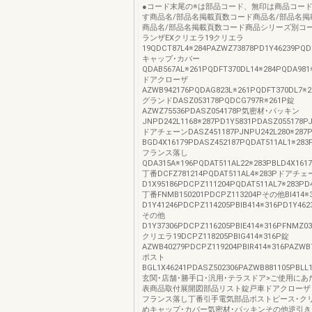
●コード末尾の※は部品コード、無印は商品コー
す商品名/部品名掲載頁数コード商品名/部品名掲
商品名/部品名掲載頁数コード商品シリーズ別コー
ランザEXクリエラ19クリエラ
19QDCT87L4※284PAZWZ73878PD1Y46239PQD
キャップ･カバー
QDAB567AL※261PQDFT370DL14※284PQDA981
ドアクローザ
AZWB942176PQDAG823L※261PQDFT370DL7※2
グランドDASZ053178PQDCG797R※261P錠
AZWZ75536PDASZ054178P気密材･パッキン
JNPD242L1168※287PD1Y5831PDASZ055178PJ
ドアチェーンDASZ451187PJNPU242L280※2
BGD4X16179PDASZ452187PQDAT511AL1※283
フランス落し
QDA315A※196PQDAT511AL22※283PBLD4X161
丁番DCFZ781214PQDAT511AL4※283Pドアチ
D1X95186PDCPZ111204PQDAT511AL7※283PD
丁番FNMB150201PDCPZ113204Pその他BI414
D1Y41246PDCPZ114205PBIB414※316PD1Y462
その他
D1Y37306PDCPZ116205PBIE414※316PFNMZ03
クリエラ19DCPZ118205PBIG414※316P錠
AZWB40279PDCPZ119204PBIR414※316PAZWB
ポスト
BGL1X46241PDASZ502306PAZWB881105PBLL1
玄関･店舗･勝手口･汎用･テラスドア>ご使用に
表商品取付展開図部品リスト錠戸車ドアクローザ
フランス落し丁番引手電気部品ポストピース･ク
めキャップ･カバー気密材･パッキンその他逆引