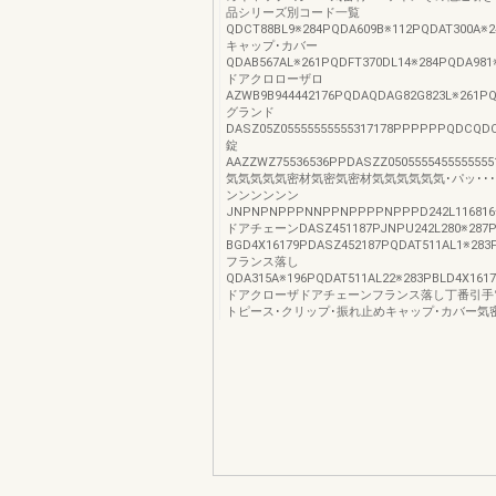
品シリーズ別コード一覧
QDCT88BL9※284PQDA609B※112PQDAT300A※2
キャップ･カバー
QDAB567AL※261PQDFT370DL14※284PQDA98
ドアクロローザロ
AZWB9B944442176PQDAQDAG82G823L※261P
グランド
DASZ05Z05555555555317178PPPPPPQDCQ
錠
AAZZWZ75536536PPDASZZ050555545555555
気気気気気密材気密気密材気気気気気気･パッ･･
ンンンンンン
JNPNPNPPPNNPPNPPPPNPPPD242L116816※28
ドアチェーンDASZ451187PJNPU242L280※2
BGD4X16179PDASZ452187PQDAT511AL1※283
フランス落し
QDA315A※196PQDAT511AL22※283PBLD4X161
ドアクローザドアチェーンフランス落し丁番引手
トピース･クリップ･振れ止めキャップ･カバー気