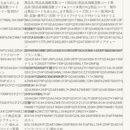
ドをあらわしま
商品名/部品名掲載頁数コード商品名/部品名掲載頁数コード商
載頁数コード
品名/部品名掲載頁数コード●コード末尾の※は部品コード、無印
ド一覧382グ
は商品コードをあらわします商品シリーズ別コード一覧383<玄
関･店舗･勝手口･汎用･テラスドア>クリエラ19クリエラRクリエ
CT88AL16※284PDASZ003A76PDASZ309239PQDCT88AL21※284PDCAZ20153PJ3P203※
ラ
RQDA500※311PQDA524A※102PQDEU981AR※261PQDAB500※311PQDA
※106PQDAB567AR※261PQDFT370DL18※284PQDA982※113PQDAB823L※261PQDFT370
気密材･パッキン
CPJ593※293PQDAF500※311PQDA629B※112PCPJD593※293PQDAH500
84PAZWZ986176PQDAG823R※261PQDFT370EL16※284PBGL1X11178PQDAT567AL※261
ドアクローザ
QDA597※177PJNPD242L801※287PQDAT500※311Pドアチェー
ン
NPD242L2000※287PFNMZ08072PDASZ056178PJNPD242L801※287PFNMZ08736PL1X10
QDA519※188PJNPU242L1168※287PQDAT960L1※323PQDA569A※189P
87Pドアクローザ
フランス落し
PBKD4X16179P
QDA315A※196PJNPU242L250※287PQDAX500※311PQDA626※195PJNP
クリエラ20QDFT499※193PQDAB548AL170※286P錠
79PQDA626※195PQDAT511AL27※283PD1X16179PQDA627※196PQDAT511AL3※283PD4X
DCZZ102658P丁番
ェーン
QDC51※216PQDAB548AL1954※286PDCZZ102859PQDD499A※214PQDA
4X95186PDCPZ112205PQDAT511AL8※283P
クリエラ2000QDDD498※215PQDAB548BL117※286P錠
※316Pポスト
AZWB40279PQDDU498※215PQDAB548BL128※286PAZWB75041PQDDU4
39PDCPZ115204PBID414※316P
ポスト
QDA300A※243PQDAB548BL7※286PAZWB881105PQDAB300A※243PQDA
7308PDCPZ117204PBIF414※316P
フランス落し
QDA626※195PQDAG542※242PQDAT511AL7※283PQDA627※196PQDAL3
75041PDCPZ120205PBIT414※316PAZWB75141PDCPZ121219PBIU414※316PAZWB752
丁番
FNMB175205PQDAT300A※243PQDFD999L2500※289PFNMB176205PQD
X41239PFNMZ037308PAZWZ73778PBLL1X46241PJ3N071※306P<
その他
あたって商品年譜
BI414※316PFNMW175205PQDAY529L30※245PBIB414※316PFNMW1762
ドアチェーン
ポスト
リップ･振れ止
BGL1X46241PZDAB108A※243PBIE414※316PBLL1X41239PZDAD108A※2
きコード一覧商
ピース･クリップ･振れ止め