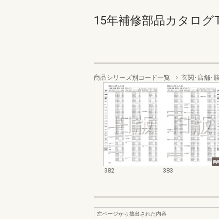
15年補修部品カタログTSド
商品シリーズ別コード一覧
玄関･店舗･
382
383
左ページから抽出された内容