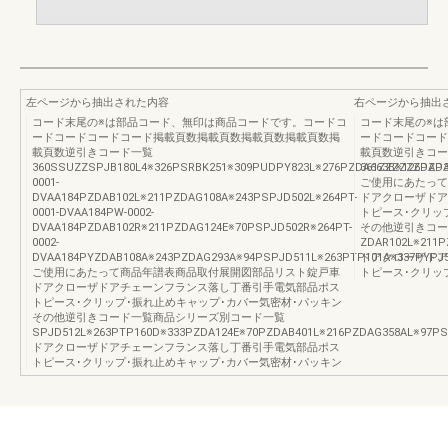
左ページから抽出された内容
右ページから抽出
コード末尾の※は部品コード、無印は商品コードです。コードコ
コード末尾の※は
ードコードコードコード掲載頁数掲載頁数掲載頁数掲載頁数掲
ードコードコード
載頁数逆引きコード一覧
載頁数逆引きコー
360SSUZZSPJB180L4※326PSRBK251※309PUDPY823L※276PZDA663B※126PZD
361ZZZZZZDAP
0001-
ご使用にあたって
DVAA184PZDAB102L※211PZDAG108A※243PSPJD502L※264PT-
ドアクローザドア
0001-DVAA184PW-0002-
トピース･クリッ
DVAA184PZDAB102R※211PZDAG124E※70PSPJD502R※264PT-
その他逆引きコー
0002-
ZDAR102L※211
DVAA184PYZDAB108A※243PZDAG293A※94PSPJD511L※263PTP101A※337PYPJ
ドアクローザドア
ご使用にあたって商品年譜表商品取付展開図部品リスト錠戸車
トピース･クリッ
ドアクローザドアチェーンフランス落し丁番引手電気部品ポス
トピース･クリップ･振れ止めキャップ･カバー気密材･パッキン
その他逆引きコード一覧商品シリーズ別コード一覧
SPJD512L※263PTP160D※333PZDA124E※70PZDAB401L※216PZDAG358AL※97P
ドアクローザドアチェーンフランス落し丁番引手電気部品ポス
トピース･クリップ･振れ止めキャップ･カバー気密材･パッキン