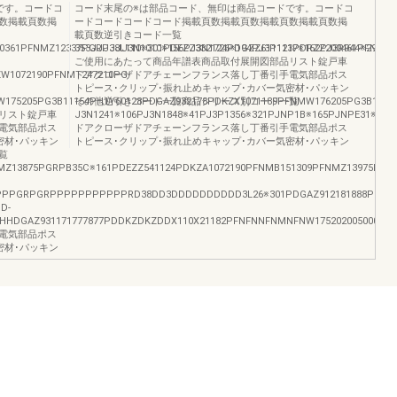
です。コードコ
コード末尾の※は部品コード、無印は商品コードです。コードコ
数掲載頁数掲
ードコードコードコード掲載頁数掲載頁数掲載頁数掲載頁数掲
載頁数逆引きコード一覧
0361PFNMZ12337PGRP38L110※301PDEZZ332124PDGZZ611123PDRZZ200461PFNMZ
353JJJJJJ3N1010※156PJ3N1726※194PJ3P1117※162PJ3R944※299P
ご使用にあたって商品年譜表商品取付展開図部品リスト錠戸車
W1072190PFNMT247210PG-
ドアクローザドアチェーンフランス落し丁番引手電気部品ポス
トピース･クリップ･振れ止めキャップ･カバー気密材･パッキン
175205PG3B11154PH1Y60128PDGAZ932178PDKZX1071189PFNMW176205PG3B12154
その他逆引きコード一覧商品シリーズ別コード一覧
リスト錠戸車
J3N1241※106PJ3N1848※41PJ3P1356※321PJNP1B※165PJNPE31※333
電気部品ポス
ドアクローザドアチェーンフランス落し丁番引手電気部品ポス
密材･パッキン
トピース･クリップ･振れ止めキャップ･カバー気密材･パッキン
覧
NMZ13875PGRPB35C※161PDEZZ541124PDKZA1072190PFNMB151309PFNMZ13975PG
PPPGRPGRPPPPPPPPPPPRD38DD3DDDDDDDDDD3L26※301PDGAZ912181888PDDKZW1
D-
HDGAZ931171777877PDDKZDKZDDX110X21182PFNFNNFNMNFNW175202005000000002
電気部品ポス
密材･パッキン