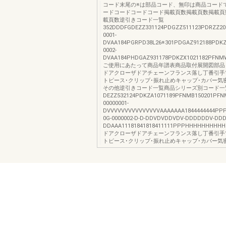
コード末尾の※は部品コード、無印は商品コード
ードコードコードコード掲載頁数掲載頁数掲載頁
載頁数逆引きコード一覧
352DDDFGDEZZ331124PDGZZ511123PDRZZ20
0001-
DVAA184PGRPD38L26※301PDGAZ912188PDKZ
0002-
DVAA184PHDGAZ931178PDKZX1021182PFNMW
ご使用にあたって商品年譜表商品取付展開図部品
ドアクローザドアチェーンフランス落し丁番引手
トピース･クリップ･振れ止めキャップ･カバー気
その他逆引きコード一覧商品シリーズ別コード一
DEZZ532124PDKZA1071189PFNMB150201PF
00000001-
DVVVVVVVVVVVVVVVAAAAAAA1844444444PP
0G-0000002-D-D-DDVDVDDVDV-DDDDDDV-DDD
DDAAA11181841818411111PPPHHHHHHHHHHH
ドアクローザドアチェーンフランス落し丁番引手
トピース･クリップ･振れ止めキャップ･カバー気