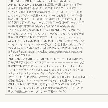
L=1819:3､L=1840:4､L=1739:5､L=1749:6､L=2553:10､
L=3463:11､L=2794:12､L=2689:13工場ご使用にあたって商品年
譜表商品取付展開図部品リスト錠戸車ドアクローザドアチェー
ンフランス落し丁番引手電気部品ポストピース･クリップ･振れ
止めキャップ･カバー気密材･パッキンその他逆引きコード一覧
商品シリーズ別コード一覧引分固定部品受け(樹脂)アンバー(1
個)玄関引引戸K6戸K6シリーシズ引分戸､一筋引分戸､一筋片引戸
用付属部属部部部部品:Q品:Q品:Q品:QQQ品:QQ品品品品
DK8DK835､薄平小ねじBI2067:2本工場[ZDE317AS22]2ガゼリリ
リアガゼリアアNシンンンンフォニーガゼリリゼリリガゼゼリゼ
リガゼリアNデNデNデNデデデデュオュオュオオオオュオオオ
02/2/4∼4∼∼08/208/8/33∼∼08/8/33∼∼枠取付枠部品セットシ
ルバシルバシルバシルバルバー(1セット)､皿木皿木ねじじじMじ
Mね33.8x33323233x3x32x332x333:2220222222222本､丸丸丸丸
丸丸丸丸丸丸丸丸丸丸丸木ね木ねじねねねねねねねねねねねね
φ3.5x25x5:6本工場
[ZD[ZDZ[ZD[ZDE31E31E31E317AS7ASS7AS7AS333]333ガゼリ
アガゼリアアNシンフンフフフフォニーーーーーーーーーーガゼ
リアNデアNデデデデュオオオオオオオュオオオオオオオオオオ
オオオオガゼリアアNNアルミタルミタミタミミタミタタタタタ
タタタタタタタタタイイイイイプイイイイイイイイイ
02//444∼04444448/208/8////////33∼333308088/8/8/880888883∼∼∼∼∼
枠取付部品セットトトシルバシー(1セ1セット)､皿木ねじMねじ
M3.83x3232:22:2本､丸木ねじじφ3.5x25255:6本工場ドアクロー
ザドアチェーンフランス落し丁番引手電気部品ポストピース･ク
リップ･振れ止めキャップ･カバー気密材･パッキン