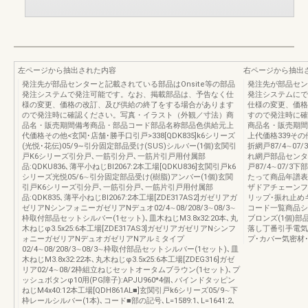
左ページから抽出された内容
右ページから抽出
発注先が部品センターと記載されている部品はOnsite等の部品
発注先が部品セン
発注システムで発注可能です。なお、掲載部品は、予告なく仕
発注システムにで
様の変更、価格の改訂、及び供給の終了をする場合があります
仕様の変更、価格
ので発注時に確認ください。写真・イラスト（外観／寸法）商
すので発注時に確
品名・販売期間備考商品・部品コード部品名称部品色供給元上
商品名・販売期間
代価格その他<玄関･店舗･勝手口引戸>338[QDK835]k6シリーズ
上代価格339その他
(光悦･花伝)05/9∼引分固定部品受け(SUS)シルバー(1個)玄関引
折網戸87/4∼0
戸K6シリーズ引分戸､一筋引分戸､一筋片引戸用付属部
れ網戸部品センター[(
品:QDKU836､薄平小ねじBI2067:2本工場[QDKU836]玄関引戸k6
戸87/4∼07/
シリーズ光悦05/6∼引分固定部品受け(樹脂)アンバー(1個)玄関
たって商品年譜表
引戸K6シリーズ引分戸､一筋引分戸､一筋片引戸用付属部
ザドアチェーンフ
品:QDK835､薄平小ねじBI2067:2本工場[ZDE317AS2]ガゼリアガ
リップ･振れ止め
ゼリアNシンフォニーガゼリアNデュオ02/4∼08/208/3∼08/3∼
コード一覧商品シリ
枠取付部品セットシルバー(1セット)､皿木ねじM3.8x32:20本､丸
ブロンズ(1個)
木ねじφ3.5x25:6本工場[ZDE317AS3]ガゼリアガゼリアNシンフ
落し丁番引手電気
ォニーガゼリアNデュオガゼリアNアルミタイプ
プ･カバー気密材
02/4∼08/208/3∼08/3∼枠取付部品セットシルバー(1セット)､皿
木ねじM3.8x32:22本､丸木ねじφ3.5x25:6本工場[ZDEG316]ガゼ
リア02/4∼08/2枠組立ねじセットオータムブラウン(1セット)､プ
ッシュボタンφ10用(PG障子):APJU960*4個､バインドタッピン
ねじM4x40:12本工場[QDH861AL■]玄関引戸k6シリーズ05/9∼下
枠レールシルバー(1本)､コード■部の記号､L=1589:1､L=1641:2､