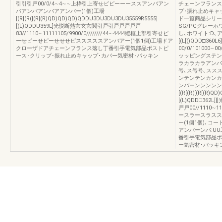
引引引戸00/0/4∼4∼∼上枠引上寄せピピーーーススアンバアン
チェーンフランス
バアンバアンバアアンバー(1個)工場
プ･振れ止めキャ
[(R[(R([(R[(R)QD)QD)QD)QDDU3DU3DU3DU35559R5555]
ド一覧商品シリーズ
[(L)QDDU359L]光悦断熱玄玄玄関引戸引戸戸戸戸戸
SG/PGグレーホ
83//1110∼11111105/9900/0////////44∼4444縦框上部引寄せピ
し､ホワイト:D､アン
ーせピーせピーせせせピスススススアンバアー(1個1個)工場ドア
[(L[()QDD□36
クローザドアチェーンフランス落し丁番引手電気部品ポストピ
00/0/10100
ース･クリップ･振れ止めキャップ･カバー気密材･パッキン
ッッピングステン
ラカラカラアンバ
号､ス号号､スス
ンテンテンカンカンカ
ンバーンンンンンン
[(R[(R([(R[(R)
[(L)QDD□362
戸戸00//1110∼1
ースラースラスス
ー(1個1個)､コ
アンバーンバ:U
番引手電気部品ポ
ー気密材･パッキ