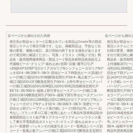
左ページから抽出された内容
右ページから抽出
発注先が部品センターと記載されている部品はOnsite等の部品
発注先が部品セン
発注システムで発注可能です。なお、掲載部品は、予告なく仕
発注システムにで
様の変更、価格の改訂、及び供給の終了をする場合があります
仕様の変更、価格
ので発注時に確認ください。写真・イラスト（外観／寸法）商
すので発注時に確
品名・販売期間備考商品・部品コード部品名称部品色供給元上
商品名・販売期間
代価格ピース･クリップ･振れ止め<玄関･店舗･勝手口引戸
上代価格257ピー
>256[ASP537BP1]ガゼリアガゼリアNシンフォニーガゼリアNデ
>[(R)QDL285R
ュオ02/4∼08/208/3∼08/3∼防虫ピース下枠防虫ピース(気密)グ
召合せ下部グレーアン
レー(1個)工場[QDDU310B]断熱玄関引戸00/4∼風止板アンバー(1
[(L)ASP□13
個)工場[QDDU311]断熱玄関引戸00/4∼上枠引寄せピースアンバ
イト(1個)､コー
ー(1個)工場[(R)QDDU359R][(L)QDDU359L]光悦断熱玄関引戸
バー:Uアンバー工場[(
83/10∼05/900/4∼縦框上部引寄せピースアンバー(1個)工場
断熱玄関引戸00/
[QDDU361A]断熱玄関引戸00/4∼縦框下部引寄せピースアンバー
カラーアンバー(1
(1個)工場[(R)QDL□284R][(L)QDL□284L]ガゼリアガゼリアNシン
ー:U工場[(R)QDD
フォニーガゼリアNデュオ02/4∼08/208/3∼08/3∼気密ピース
戸00/10∼00
召合せ上部グレーブラック系(1個)､コード□部の記号､グレー:記
バー(1個)､コー
号なし､ブラック系:U工場ご使用にあたって商品年譜表商品取付
[QDD□364]光悦
展開図部品リスト錠戸車ドアクローザドアチェーンフランス落
せピースラッピン
し丁番引手電気部品ポストピース･クリップ･振れ止めキャップ･
号､ステンカラー:E
カバー気密材･パッキンその他逆引きコード一覧商品シリーズ別
00/4∼縦框中引
コード一覧風止板アンバー(1個)工場[QDDU311]断熱玄玄玄関引
商品年譜表商品取