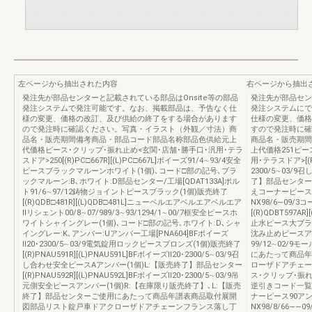
左ページから抽出された内容
右ページから抽出
発注先が部品センターと記載されている部品はOnsite等の部品
発注先が部品セン
発注システムで発注可能です。なお、掲載部品は、予告なく仕
発注システムにで
様の変更、価格の改訂、及び供給の終了をする場合があります
仕様の変更、価格
ので発注時に確認ください。写真・イラスト（外観／寸法）商
すので発注時に確
品名・販売期間備考商品・部品コード部品名称部品色供給元上
商品名・販売期間
代価格ピース･クリップ･振れ止め<玄関･店舗･勝手口･汎用･テラ
上代価格251ピー
スドア>250[(R)PC□667R][(L)PC□667L]ボイーズ91/4∼93/4安全
用･テラスドア>[(R)
ピースブラックマルーンホワイト(1個)､コード□部の記号､ブラ
2300/5∼03/
ックマルーン:B､ホワイト:D部品センター/工場[QDAT133A]ポル
了】部品センター[Q
ト91/6∼97/12鋳物ジョイントピースブラック(1個)販売終了
えコーナーピース90
[(R)QDB□481R][(L)QDB□481L]ニューベルエアベルエアベルエア
NX98/6∼09/
Ⅱリシェント00/8∼07/989/3∼93/1294/1∼00/7框安全ピースホ
[(R)QDBT597AR
ワイトシャイングレー(1個)､コード□部の記号､ホワイト:D､シャ
止水ピース大ブラック
イングレー:K､アンバー:Uアンバー工場[PNA604]BFボイーズ
沈み止めピースアン
Ⅱ20･2300/5∼03/9電気錠用ロックピースブロンズ(1個)販売終了
99/12∼02/9
[(R)PNAU591R][(L)PNAU591L]BFボイーズⅡ20･2300/5∼03/9召
にあたって商品年
し合わせ安全ピースAアンバー(1個)L:【販売終了】部品センター
ローザドアチェー
[(R)PNAU592R][(L)PNAU592L]BFボイーズⅡ20･2300/5∼03/9吊
ス･クリップ･振
元側安全ピースアンバー(1個)R:【在庫限り販売終了】､L:【販売
逆引きコード一覧
終了】部品センターご使用にあたって商品年譜表商品取付展開
ナーピース90アンバ
図部品リスト錠戸車ドアクローザドアチェーンフランス落し丁
NX98/8/66