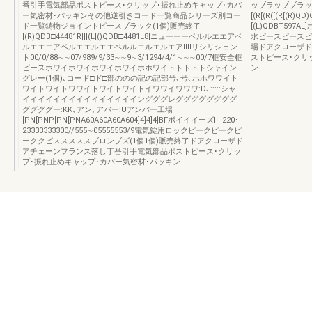
番引手電気部品ポストピース･クリップ･振れ止めキャップ･カバ
ッブラッブブラッ
ー気密材･パッキンその他逆引きコード一覧商品シリーズ別コー
[(R[(R([(R[(R)Q
ド一覧鋳物ジョイントピースブラック(1個)販売終了
[(L)QDBT597A
[(R)QDB□44481R]][(L[()QDB□4481L8]ニューーーベルルエエアベ
水ピースピースピ
ルエエエアベルエエルエエベルルエルエルエアⅡⅡリシリシェン
場ドアクローザド
ト00/0/88∼∼07/989/9/33∼∼9∼3/1294/4/1∼∼∼00/7框安全框
ストピース･クリ
ピースホワイホワイホワイホワイホホワイトトトトトシャイン
ン
グレー(1個)､コード□ド□部ののの記の記部号､号､ホホワワイト
ワイトワイトワワイトワイトワイトイワワイワワワ:D､:::::シャ
イイイイイイイイイイイイイイイングググレググググググググ
ググググー:KK､アン､アバー:Uアンバー工場
[PN[PNP[PN[PNA60A60A60A604]4]4]4]BFボイイイーズⅡⅡ220･
23333333300//555∼05555553/9電気錠用ロックピークピークピ
ーククピスススススブロンブズ(1個1個)販売終了ドアクローザド
アチェーンフランス落し丁番引手電気部品ポストピース･クリッ
プ･振れ止めキャップ･カバー気密材･パッキン