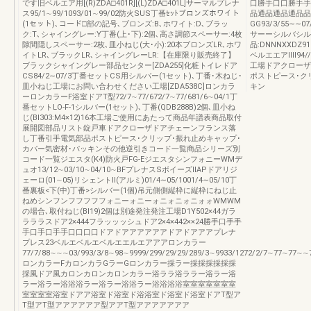
です旧ベルエア用[(R)ZDA□401R][(L)ZDA□401L]サーマルプレナ
口勝手口口勝手手
ス95/1∼99/1093/01∼99/02防火SUS丁番ｾｯﾄブロンズホワイト
品通品通品通品品
(1セット)､コード□部の記号､ブロンズ:B､ホワイト:D､ブラッ
GG93/3/55∼∼0
ク:T､シャイングレー:Y丁番(上･下):2個､高さ調節スペーサー:4枚
サーーシルバシル
隙間隠しスペーサー:2枚､皿小ねじ(大･小):20本ブロンズLR､ホワ
品:DNNNXXDZ91Z
イトLR､ブラックLR､シャイングレーLR:【在庫限り販売終了】
ベルエエアⅡⅡ94//
ブラックシャイングレー部品センター[ZDA255]化粧トイレドア
工場ドアクローザ
CS84/2∼07/3丁番セットCS用シルバー(1セット)､丁番･木ねじ･
ポストピース･ク
皿小ねじ工場にお問い合わせください工場[ZDA538C]ロンカラ
キン
ーロンカラーF浴室ドアT型72/7∼77/672/7∼77/681/6∼04/1丁
番セットLO-F-1シルバー(1セット)､丁番(QDB288B)2個､皿小ね
じ(BI303:M4×12)16本工場ご使用にあたって商品年譜表商品取付
展開図部品リスト錠戸車ドアクローザドアチェーンフランス落
し丁番引手電気部品ポストピース･クリップ･振れ止めキャップ･
カバー気密材･パッキンその他逆引きコード一覧商品シリーズ別
コード一覧ジエスタ(K4)防火戸FG-EジエスタシンフォニーWMデ
ュオ13/12∼03/10∼04/10∼BFプレナスSボイーズⅡAPドアリジ
ェーロ(01∼05)リシェントⅡ(アルミ)01/4∼05/1001/4∼05/10丁
番裏板<下(中)丁番>シルバー(1個)吊元側側縦枠に縦枠にねじ止
ねめシンフンフフフフフォニーォニーォニォニォニォォWMWM
の場合､取付ねじ(BI19)2個は別途発注発注工場D1Y502×44ガラ
ラララスドア2×444フラッッッシュドア2×4×442××24勝手口手手
手口手口手手口口口口ドアドアアアアアアドアドアアアプレナ
プレス23ベルエベルエベルエエルエアアアロンカラー
77/7/88∼∼∼03/993/3/8∼98∼9999/299/29/29/289/3∼9933/1272/2/7∼77∼77∼∼
ロンカラーFカロンカラGラーGロンカラー採ラー採採採採採採
採風ドア風カロンカロンカロンカラー浴ララ浴ララー浴ラー浴
ラー浴ラー浴浴浴ラー浴ラー浴浴ラー浴浴浴浴室室室室室室室
室室室室浴室ドアア浴室ド浴室ド浴浴室ド浴室ド浴室ドアT型ア
T型アT型アアアアアア型アアT型アアアアアアア