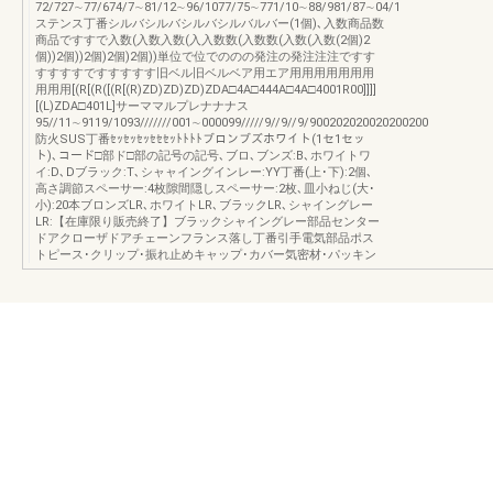
72/727∼77/674/7∼81/12∼96/1077/75∼771/10∼88/981/87∼04/1
ステンス丁番シルバシルバシルバシルバルバー(1個)､入数商品数
商品ですすで入数(入数入数(入入数数(入数数(入数(入数(2個)2
個))2個))2個)2個)2個))単位で位でののの発注の発注注注ですす
すすすすですすすすす旧ベル旧ベルベア用エア用用用用用用用
用用用[(R[(R([(R[(R)ZD)ZD)ZD)ZDA□4A□444A□4A□4001R00]]]]
[(L)ZDA□401L]サーママルプレナナナス
95//11∼9119/1093///////001∼000099/////9//9//9/900202020020200200
防火SUS丁番ｾｯｾｯｾｯｾｾｾｯﾄﾄﾄﾄブロンブズホワイト(1セ1セッ
ト)､コード□部ド□部の記号の記号､ブロ､ブンズ:B､ホワイトワ
イ:D､Dブラック:T､シャャイングインレー:YY丁番(上･下):2個､
高さ調節スペーサー:4枚隙間隠しスペーサー:2枚､皿小ねじ(大･
小):20本ブロンズLR､ホワイトLR､ブラックLR､シャイングレー
LR:【在庫限り販売終了】ブラックシャイングレー部品センター
ドアクローザドアチェーンフランス落し丁番引手電気部品ポス
トピース･クリップ･振れ止めキャップ･カバー気密材･パッキン