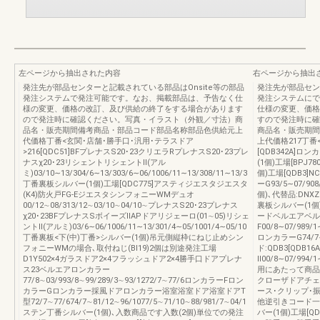
左ページから抽出された内容
右ページから抽出
発注先が部品センターと記載されている部品はOnsite等の部品
発注先が部品セン
発注システムで発注可能です。なお、掲載部品は、予告なく仕
発注システムにで
様の変更、価格の改訂、及び供給の終了をする場合があります
仕様の変更、価格
ので発注時に確認ください。写真・イラスト（外観／寸法）商
すので発注時に確
品名・販売期間備考商品・部品コード部品名称部品色供給元上
商品名・販売期間
代価格丁番<玄関･店舗･勝手口･汎用･テラスドア
上代価格217丁番
>216[QDC51]BFプレナスS20･23クリエラRプレナスS20･23プレ
[QDB342A]ロ
ナスχ20･23リシェントリシェントⅡ(アル
(1個)工場[BPJ7
ミ)03/10∼13/304/6∼13/303/6∼06/1006/11∼13/308/11∼13/3
個)工場[QDB3
丁番裏板シルバー(1個)工場[QDC775]アスティジエスタジエスタ
ーG93/5∼07/9
(K4)防火戸FG-EジエスタシンフォニーWMデュオ
個)､代替品:DNXZ
00/12∼08/313/12∼03/10∼04/10∼プレナスS20･23プレナス
裏板シルバー(1個
χ20･23BFプレナスSボイーズⅡAPドアリジェーロ(01∼05)リシェ
ードベルエアベル
ントⅡ(アルミ)03/6∼06/1006/11∼13/301/4∼05/1001/4∼05/10
F00/8∼07/989/1
丁番裏板<下(中)丁番>シルバー(1個)吊元側縦枠にねじ止めシン
ロンカラーG74/
フォニーWMの場合､取付ねじ(BI19)2個は別途発注工場
ド:QDB3[QDB
D1Y502×4ガラスドア2×4フラッシュドア2×4勝手口ドアプレナ
Ⅱ00/8∼07/99
ス23ベルエアロンカラー
用にあたって商品
77/8∼03/993/8∼99/289/3∼93/1272/7∼77/6ロンカラーFロン
クローザドアチェ
カラーGロンカラー採風ドアロンカラー浴室浴室ドア浴室ドアT
ース･クリップ･
型72/7∼77/674/7∼81/12∼96/1077/5∼71/10∼88/981/7∼04/1
他逆引きコード一
ステン丁番シルバー(1個)､入数商品です入数(2個)単位での発注
バー(1個)工場[