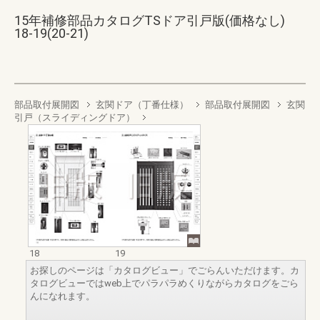
15年補修部品カタログTSドア引戸版(価格なし)
18-19(20-21)
部品取付展開図
玄関ドア（丁番仕様）
部品取付展開図
玄関
引戸（スライディングドア）
18
19
お探しのページは「カタログビュー」でごらんいただけます。カ
タログビューではweb上でパラパラめくりながらカタログをごら
んになれます。