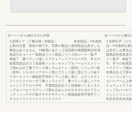
左ページから抽出された内容
右ページから抽出
2.玄関ドア（丁番仕様）枠部品： 本体部品：※代表的
3.玄関引戸（
な取付位置・形状の例です。写真の製品と個別部品は必ずしも
品：※代表的な取
整合はありません。18使用にあたって部品取付展開図商品年譜
は必ずしも整合は
表逆引きコード一覧部品リスト商品シリーズ別コード一覧戸
図商品年譜表逆引
車錠丁 番フランス落しドアチェーンドアクローザ引 手その
ド一覧戸 車錠丁
他電気部品ポスト気密材パッキンキャップカバーピースクリッ
引 手その他電気
プ振れ止め丁番フランス落しサムターン（室内）シリンダー錠
ースクリップ振れ
（室外）トロヨケドアガード受けフランス落し受けラッチ錠ド
吊車召合上下部キ
アガードメイン箱錠把手室外フランス落し受け 上ラッチスト
ーンシリンダーシ
ライクドアクローザ丁番ストライク丁 番フランス落しドアチ
カバーアーム上枠
ェーンドアクローザ引 手電気部品ポスト気密材パッキンキャ
チェーンドアクロ
ップカバーピースクリップ振れ止めトロロヨヨヨケヨケララッ
ャップカバーピー
ッラッッッチチチ錠チチチチチチメイン箱箱錠錠把手室外ラッ
シシシシシシシシ
チスストライクイストライライクク
先先先先先先先錠