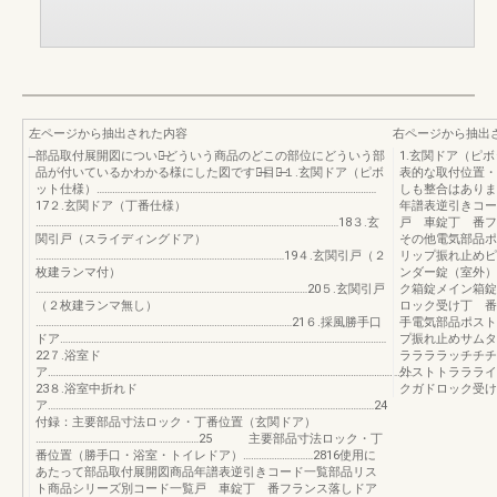
左ページから抽出された内容
右ページから抽出
̶部品取付展開図について̶どういう商品のどこの部位にどういう部
1.玄関ドア（
品が付いているかわかる様にした図です。̶目次̶１.玄関ドア（ピボ
表的な取付位置・
ット仕様）………………………………………………………………………………………………
しも整合はありま
17２.玄関ドア（丁番仕様）
年譜表逆引きコー
………………………………………………………………………………………………………18３.玄
戸 車錠丁 番フ
関引戸（スライディングドア）
その他電気部品ポ
……………………………………………………………………………………19４.玄関引戸（２
リップ振れ止めピ
枚建ランマ付）
ンダー錠（室外）
……………………………………………………………………………………………20５.玄関引戸
ク箱錠メイン箱錠
（２枚建ランマ無し）
ロック受け丁 
………………………………………………………………………………………21６.採風勝手口
手電気部品ポスト
ドア………………………………………………………………………………………………………………
プ振れ止めサムタ
22７.浴室ド
ララララッチチチ
ア……………………………………………………………………………………………………………………………
外ストトララライ
23８.浴室中折れド
クガドロック受け
ア………………………………………………………………………………………………………………24
付録：主要部品寸法ロック・丁番位置（玄関ドア）
………………………………………………………25 主要部品寸法ロック・丁
番位置（勝手口・浴室・トイレドア）………………………2816使用に
あたって部品取付展開図商品年譜表逆引きコード一覧部品リス
ト商品シリーズ別コード一覧戸 車錠丁 番フランス落しドア