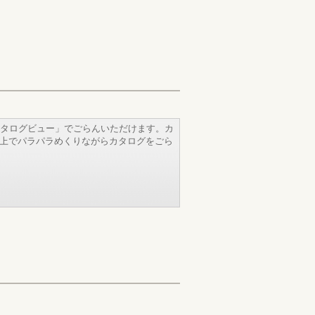
タログビュー」でごらんいただけます。カ
b上でパラパラめくりながらカタログをごら