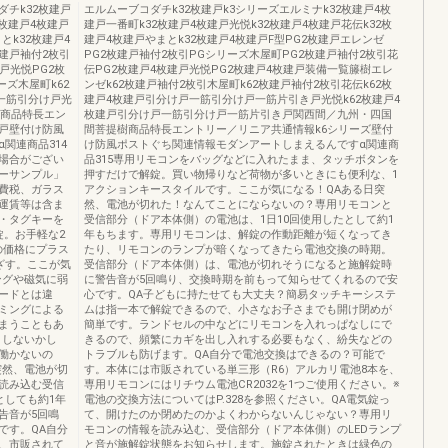
チk32枚建戸
エルムーブコダチk32枚建戸k3シリーズエルミナk32枚建戸4枚
2枚建戸4枚建戸
建戸一番町k32枚建戸4枚建戸光悦k32枚建戸4枚建戸花伝k32枚
とk32枚建戸4
建戸4枚建戸やまとk32枚建戸4枚建戸F型PG2枚建戸エレンゼ
枚建戸袖付2枚引
PG2枚建戸袖付2枚引PGシリーズ木屋町PG2枚建戸袖付2枚引花
戸光悦PG2枚
伝PG2枚建戸4枚建戸光悦PG2枚建戸4枚建戸装備一覧籐樹エレ
ーズ木屋町k62
ンゼk62枚建戸袖付2枚引木屋町k62枚建戸袖付2枚引花伝k62枚
戸一筋引分け戸光
建戸4枚建戸引分け戸一筋引分け戸一筋片引き戸光悦k62枚建戸4
樹商品特長エン
枚建戸引分け戸一筋引分け戸一筋片引き戸関西間／九州・四国
戸壁付け防風
間菩提樹商品特長エントリー／リニア共通情報k6シリーズ壁付
関連商品314
け防風ポストぐち関連情報モダンアートしまえるんですα関連商
場合がござい
品315専用リモコンをバッグなどに入れたまま、タッチボタンを
ーサンプル」
押すだけで解錠。買い物帰りなど荷物が多いときにも便利な、1
費税、ガラス
アクションキースタイルです。ここが気になる！QAある日突
運賃等は含ま
然、電池が切れた！なんてことにならないの？専用リモコンと
・タグキーを
受信部分（ドア本体側）の電池は、1日10回使用したとして約1
錠。お手軽な2
年もちます。専用リモコンは、解錠の作動距離が短くなってき
ーの価格にプラス
たり、リモコンのランプが暗くなってきたら電池交換の時期。
ざす。ここが気
受信部分（ドア本体側）は、電池が切れそうになると施解錠時
ングや磁気に弱
に警告音が5回鳴り、交換時期を前もって知らせてくれるので安
ードとは違
心です。QA子どもに持たせても大丈夫？簡易タッチキーシステ
キミングによる
ムは指一本で解錠できるので、小さなお子さまでも開け閉めが
まうこともあ
簡単です。ランドセルの中などにリモコンを入れっぱなしにで
りしないかし
きるので、頻繁にカギを出し入れする必要もなく、紛失などの
働かないの
トラブルも防げます。QA自分で電池交換はできるの？可能で
突然、電池が切
す。本体には市販されている単三形（R6）アルカリ電池8本を、
読み込む受信
専用リモコンにはリチウム電池CR2032を1つご使用ください。※
としても約1年
電池の交換方法についてはP.328を参照ください。QA電気錠っ
告音が5回鳴
て、開けたのか閉めたのかよくわからないんじゃない？専用リ
です。QA自分
モコンの情報を読み込む、受信部分（ドア本体側）のLEDランプ
、市販されて
と音が施解錠状態をお知らせします。施錠されたときは緑色の