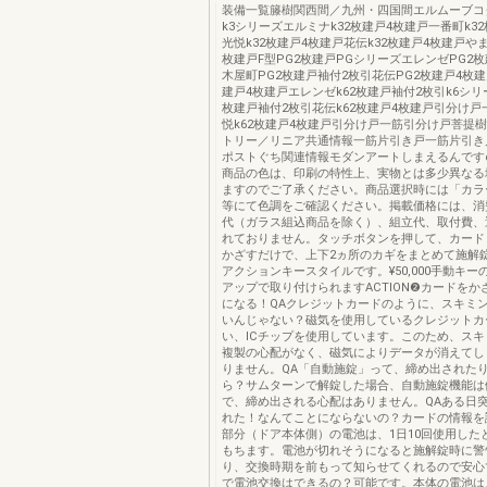
装備一覧籐樹関西間／九州・四国間エルムーブコダ
k3シリーズエルミナk32枚建戸4枚建戸一番町k3
光悦k32枚建戸4枚建戸花伝k32枚建戸4枚建戸やま
枚建戸F型PG2枚建戸PGシリーズエレンゼPG2
木屋町PG2枚建戸袖付2枚引花伝PG2枚建戸4枚建
建戸4枚建戸エレンゼk62枚建戸袖付2枚引k6シリ
枚建戸袖付2枚引花伝k62枚建戸4枚建戸引分け
悦k62枚建戸4枚建戸引分け戸一筋引分け戸菩提
トリー／リニア共通情報一筋片引き戸一筋片引き
ポストぐち関連情報モダンアートしまえるんですα
商品の色は、印刷の特性上、実物とは多少異なる
ますのでご了承ください。商品選択時には「カラ
等にて色調をご確認ください。掲載価格には、消
代（ガラス組込商品を除く）、組立代、取付費、
れておりません。タッチボタンを押して、カード
かざすだけで、上下2ヵ所のカギをまとめて施解
アクションキースタイルです。¥50,000手動キ
アップで取り付けられますACTION❷カードをか
になる！QAクレジットカードのように、スキミ
いんじゃない？磁気を使用しているクレジットカ
い、ICチップを使用しています。このため、ス
複製の心配がなく、磁気によりデータが消えてし
りません。QA「自動施錠」って、締め出された
ら？サムターンで解錠した場合、自動施錠機能は
で、締め出される心配はありません。QAある日
れた！なんてことにならないの？カードの情報を
部分（ドア本体側）の電池は、1日10回使用した
もちます。電池が切れそうになると施解錠時に警
り、交換時期を前もって知らせてくれるので安心
で電池交換はできるの？可能です。本体の電池は