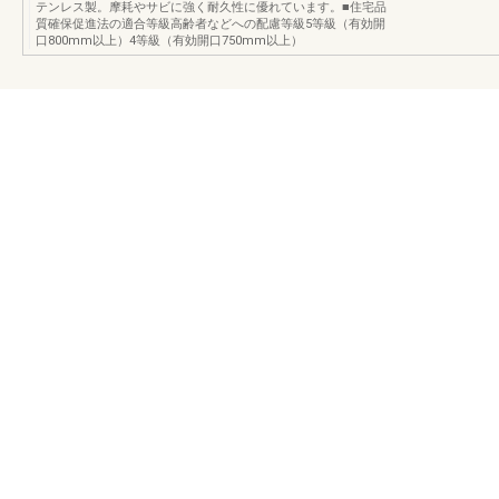
テンレス製。摩耗やサビに強く耐久性に優れています。■住宅品
質確保促進法の適合等級高齢者などへの配慮等級5等級（有効開
口800mm以上）4等級（有効開口750mm以上）