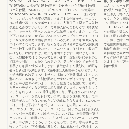
W169750mm839mm754.5mm767mm769mm1136mm905mm1023.5mmW187W2
め、スーツケース
W187W66／コダチW1872枚建戸半外付型・内付型袖付2枚引
出入り、大きな荷
（半外付型）W60k3シリーズPGシリーズk6シリーズ菩提樹
付2枚引の格子を
W187W164W169W187870mm905mm1023.5mm「使いやす
をはさんだ格子入
さ」にこだわった機能が満載。さまざまな側面から、一人ひと
なく、ラクに掃除
りの快適な暮らしをサポートします。大型引手大型把手大型把
中に掃除がしやす
手差し込みやすいシリンダーカギ挿入部のまわりがすり鉢状な
（11・13∼23
ので、キーをカギ穴へとスムーズに誘導します。また、カギは
った掃除が楽にな
上下の向きを気にせず差し込めるリバーシブルキーです。ほの
動して動く構造の
かに発光する蓄光樹脂を採用しているため、夜でもカギ穴を見
一、障子と障子の
つけやすくなっています。暗くなると光ります普段の状態収納
て連動開閉機構は
手掛け把手も網戸も使いたい。そんなときに便利です。収納手
構特許出願中カギ
掛けなら、収納すれば、網戸を開閉できます。網戸がある場
帯住宅など複数の
合、大型把手ではぶつかってしまいます。突起部分に手を掛け
ロック操作を1度
て障子を開閉。手を掛けられるので、指先だけ掛けて操作する
けます！カギ穴を
引手よりも操作性が向上します。普段は出した状態で。網戸を
袖付2枚引
使うときだけ収納します。※室外側は大型把手になります。※ラ
ッチ機構付の設定はありません。収納した状態開閉しやすい大
型のハンドル大きくて開け閉めしやすいデザインです。お子さ
まにも手が届きやすいよう、取付け位置にも配慮しています。
カラーやデザインなど豊富に取り揃えています。ケガをしにく
い、引き残しストッパ−障子を開ける際、手をはさみにくいよ
う、ストッパーを取り付けています。把手を採用しても、把手
と障子がぶつからないためキズの防止にもなります。●エルムー
ブは、上枠と下枠に引き残しストッパーを内蔵。●ｋ3シリー
ズ、PGシリーズ、ｋ6シリーズ（※）は、障子の上下に引き残し
ストッパーを装着。※ｋ6シリーズについては、主要装備一覧ペ
ージの※24をご確認ください。引き残しストッパーストッパーに
より、手が障子にぶつかりにくくなっています。摩耗やサビに
強いステンレス下枠開閉が激しく、水に触れやすい下枠は、ス