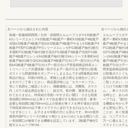
左ページから抽出された内容
右ページから抽出
装備一覧籐樹関西間／九州・四国間エルムーブコダチk32枚建戸
エルムーブコダチk
k3シリーズエルミナk32枚建戸4枚建戸一番町k32枚建戸4枚建戸
建戸一番町k32枚
光悦k32枚建戸4枚建戸花伝k32枚建戸4枚建戸やまとk32枚建戸4
建戸4枚建戸やまと
枚建戸F型PG2枚建戸PGシリーズエレンゼPG2枚建戸袖付2枚引
PG2枚建戸袖付
木屋町PG2枚建戸袖付2枚引花伝PG2枚建戸4枚建戸光悦PG2枚
伝PG2枚建戸4
建戸4枚建戸エレンゼk62枚建戸袖付2枚引k6シリーズ木屋町k62
ンゼk62枚建戸袖
枚建戸袖付2枚引花伝k62枚建戸4枚建戸引分け戸一筋引分け戸光
建戸4枚建戸引分
悦k62枚建戸4枚建戸引分け戸一筋引分け戸菩提樹商品特長エン
枚建戸引分け戸一
トリー／リニア共通情報一筋片引き戸一筋片引き戸壁付け防風
間菩提樹商品特長
ポストぐち関連情報モダンアートしまえるんですα関連商品304
け防風ポストぐち
商品の色は、印刷の特性上、実物とは多少異なる場合がござい
品305各商品の
ますのでご了承ください。商品選択時には「カラーサンプル」
ご覧ください。ハ
等にて色調をご確認ください。掲載価格には、消費税、ガラス
くだけで自動で開
代（ガラス組込商品を除く）、組立代、取付費、運賃等は含ま
ム」。車イスの方
れておりません。特長紹介③使いやすさ広い開口・小さな段差
る時など、あらゆ
有効開口800mm以上車イスで自走通行する場合の目安〈参考〉
ーブでは、“後付
必要な有効開口幅750mm以上介助者が車イスを押す場合の目安
る機能を今から予
下枠段差20mm以下車イスでラクに走行できるのはもちろん、
きな変化に対して
つまずきにくく、お子さまや年配の方にも安心です。8mm室外
ことが、永く快適
側室内側PGシリーズの納まり例ひとまわりゆとりある開口へ広
は、リニアスライ
い有効開口が確保できる機種を設定しています。2枚建戸袖付2
万一に備えること
枚引エルムーブW166・
スライドシステム