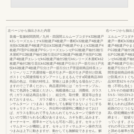
左ページから抽出された内容
右ページから抽出
装備一覧籐樹関西間／九州・四国間エルムーブコダチk32枚建戸
エルムーブコダチk
k3シリーズエルミナk32枚建戸4枚建戸一番町k32枚建戸4枚建戸
建戸一番町k32枚
光悦k32枚建戸4枚建戸花伝k32枚建戸4枚建戸やまとk32枚建戸4
建戸4枚建戸やまと
枚建戸F型PG2枚建戸PGシリーズエレンゼPG2枚建戸袖付2枚引
PG2枚建戸袖付
木屋町PG2枚建戸袖付2枚引花伝PG2枚建戸4枚建戸光悦PG2枚
伝PG2枚建戸4
建戸4枚建戸エレンゼk62枚建戸袖付2枚引k6シリーズ木屋町k62
ンゼk62枚建戸袖
枚建戸袖付2枚引花伝k62枚建戸4枚建戸引分け戸一筋引分け戸光
建戸4枚建戸引分
悦k62枚建戸4枚建戸引分け戸一筋引分け戸菩提樹商品特長エン
枚建戸引分け戸一
トリー／リニア共通情報一筋片引き戸一筋片引き戸壁付け防風
間菩提樹商品特長
ポストぐち関連情報モダンアートしまえるんですα関連商品300
け防風ポストぐち
商品の色は、印刷の特性上、実物とは多少異なる場合がござい
品301窓62％そ
ますのでご了承ください。商品選択時には「カラーサンプル」
他（不明も含む）
等にて色調をご確認ください。掲載価格には、消費税、ガラス
し5％その他破壊
代（ガラス組込商品を除く）、組立代、取付費、運賃等は含ま
5％5∼10分23％
れておりません。「ガラス破り」に強いセキュリティサムター
はどこから侵入す
ンサムターン（つまみ）を動かしても解錠できないようにする
耐えられれば諦め
セキュリティサムターン。外出時や就寝時に機能させておけ
経路のひとつとな
ば、ガラスを割られて手を入れられてもサムターンで操作でき
高い防犯機能が求
ないので開けられる心配がありません。カギを差し込みます。
締まり」「錠破り
オーナーキー、標準キーどちらも可右へ回します。セキュリテ
っています。さら
ィサムターンが機能します。セキュリティサムターン操作方法
ぞれの手口に対す
つまみは上下に動きますが、動かしても施解錠できません。解
と諦める確率が高