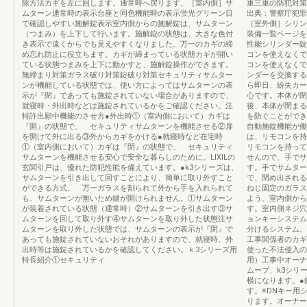
除方法カギを左に回します。通常時へ戻ります。［室内側］サ
重三重の防犯対策
ムターン通常時の表示台座と同色機能時の表示蛍光グリーン目
出典：警察庁犯罪
で確認しやすい施解錠表示室内側からの施解錠は、サムターン
［室外側］シリン
（つまみ）を上下して行います。施解錠の状態は、大きな色付
装備一覧ページを
き表示で遠くからでも見えやすくなりました。万一のカギの締
性能シリンダー錠
め忘れ防止に役立ちます。カギが締まっている状態カギが開い
コンを使えなくで
ている状態つまみを上下に動かすと、施解錠操作ができます。
コンを使えなくで
無締まり対策ガラス破り対策錠破り対策セキュリティサムター
ンダーを交換する
ンが機能している状態では、使い方によってはサムターンの表
ら即日、紛失カー
示が『閉』であっても施錠されていない場合がありますので、
心です。本体が閉
就寝時・外出時などは施錠されているかをご確認ください。注
後、本体が閉まる
特許出願中機能のさせ方●外出時①（室内側において）カギは
を防ぐことができ
『開』の状態で、 セキュリティサムターンを機能させる②扉
自動施錠機能が働
を開けて外に出る③外からカギをかける●就寝時など在宅時
は、リモコンを持
①（室内側において）カギは『閉』の状態で、 セキュリティ
リモコンを持って
サムターンを機能させる安心で安全な暮らしのために。LIXILの
せんので、手でサ
玄関引戸は、優れた防犯性能を備えています。●k3シリーズは、
す。手でサムター
サムターンを引き出して回すことにより、簡単に取り外すこと
で、閉め出される
ができる方式。 万一ガラスを割られて外から手を入れられて
ねじ固定のガラス
も、サムターンが無いため鍵が開けられません。①サムターン
よう、室内側から
が装着されている状態（通常時）②サムターンを引き出す③サ
す。室内側ネジ穴
ムターンを回して取り外す④サムターンを取り外した状態注サ
ョンキーシステム
ムターンを取り外した状態では、サムターンの表示が『閉』で
分けるシステム。
あっても施錠されていないおそれがありますので、就寝時、外
工事関係者のカギ
出時等は施錠されているかを確認してください。ｋ3シリーズ用
使った不法侵入の
特長紹介①セキュリティ
用）工事中オーナ
ムーブ、k3シリ
横になります。●
す。※DNキー用
ります。オーナー