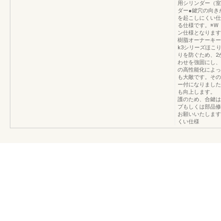
用シリンダー（室
ダー●鍵穴の向き
を起こしにくい仕
る仕様です。※W
ン仕様となります
樹脂オーナーキー
k3シリーズほこ
りを防ぐため、2
わせを強固にし、
の高性能化によっ
も大敵です。その
ー付になりました
も向上します。 
護のため、合鍵は
プもしくは部品修
お願いいたします
くい仕様