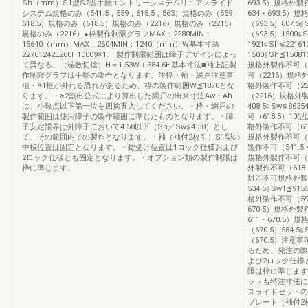
Sh（mm）S1型S2型手動エントリーシステムリニアスライド
693.5）規格外製
システム規格のみ（541.5，559，618.5，863）規格のみ（559，
634・693.5）
618.5）規格のみ（618.5）規格のみ（2216）規格のみ（2216）
（693.5）607.5
規格のみ（2216）●枠製作制限グラフMAX：2280MIN：
（693.5）1500
15640（mm）MAX：2604MIN：1240（mm）W基本寸法
1921≦Sh≦221
22761242E260H10009※1. 製作制限範囲は障子デザインによっ
1500≦Sh≦15081
て異なる。（端数切捨）H＝1.53W＋384.6H基本寸法■袖上記製
規格外製作不可（2
作制限グラフは手動の場合となります。注枠・袖・網戸注意事
可（2216）規格
項・※1框が外れる恐れがあるため、枠の製作範囲W≦1870とな
格外製作不可（22
ります。・※2割出公式により算出した網戸の出来寸法Aw・Ah
（2216）規格外
は、小数点以下第一位を四捨五入してください。・枠・網戸の
408.5≦Sw≦86
製作範囲は使用障子の製作範囲に準じたものとなります。・障
可（618.5）10型は
子安定限界は外障子において4.58以下（Sh／Sw≦4.58）とし
格外製作不可（618
て、その範囲内での製作となります。・袖（袖付2枚引）S1型の
規格外製作不可（5
中桟位置は固定となります。・錠受け位置は1ロック仕様および
製作不可（541.5
2ロック仕様とも固定となります。・オプション類の製作制限は
規格外製作不可（618
枠に準じます。
外製作不可（618.5）
対応不可規格外製作
534.5≦Sw1≦91
格外製作不可（593
670.5）規格外製
611・670.5）
（670.5）584.5
（670.5）注
るため、発注の際
よび2ロック仕様
限は枠に準じます
ットも特注寸法に
スライドセットの
プレート（袖付2