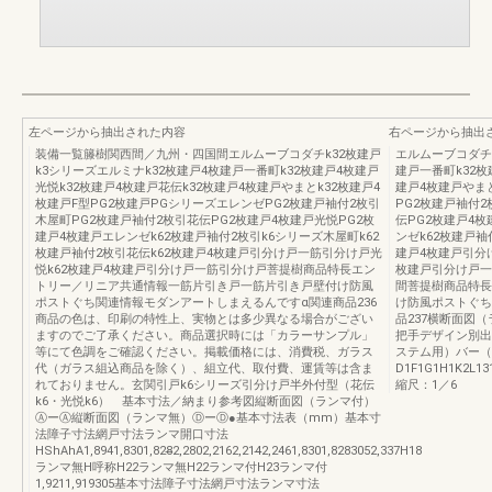
左ページから抽出された内容
右ページから抽出
装備一覧籐樹関西間／九州・四国間エルムーブコダチk32枚建戸
エルムーブコダチk
k3シリーズエルミナk32枚建戸4枚建戸一番町k32枚建戸4枚建戸
建戸一番町k32枚
光悦k32枚建戸4枚建戸花伝k32枚建戸4枚建戸やまとk32枚建戸4
建戸4枚建戸やまと
枚建戸F型PG2枚建戸PGシリーズエレンゼPG2枚建戸袖付2枚引
PG2枚建戸袖付
木屋町PG2枚建戸袖付2枚引花伝PG2枚建戸4枚建戸光悦PG2枚
伝PG2枚建戸4
建戸4枚建戸エレンゼk62枚建戸袖付2枚引k6シリーズ木屋町k62
ンゼk62枚建戸袖
枚建戸袖付2枚引花伝k62枚建戸4枚建戸引分け戸一筋引分け戸光
建戸4枚建戸引分
悦k62枚建戸4枚建戸引分け戸一筋引分け戸菩提樹商品特長エン
枚建戸引分け戸一
トリー／リニア共通情報一筋片引き戸一筋片引き戸壁付け防風
間菩提樹商品特長
ポストぐち関連情報モダンアートしまえるんですα関連商品236
け防風ポストぐち
商品の色は、印刷の特性上、実物とは多少異なる場合がござい
品237横断面図
ますのでご了承ください。商品選択時には「カラーサンプル」
把手デザイン別出
等にて色調をご確認ください。掲載価格には、消費税、ガラス
ステム用）バー（
代（ガラス組込商品を除く）、組立代、取付費、運賃等は含ま
D1F1G1H1K2L1316
れておりません。玄関引戸k6シリーズ引分け戸半外付型（花伝
縮尺：1／6
k6・光悦k6） 基本寸法／納まり参考図縦断面図（ランマ付）
ⒶーⒶ縦断面図（ランマ無）ⒹーⒹ●基本寸法表（mm）基本寸
法障子寸法網戸寸法ランマ開口寸法
HShAhA1,8941,8301,828̶2,2802,2162,214̶2,2461,8301,8283052,337H18
ランマ無H呼称H22ランマ無H22ランマ付H23ランマ付
1,9211,919305基本寸法障子寸法網戸寸法ランマ寸法