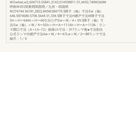
WSwAwLw2,604710.55841,2143,514938811.51,6692,740W260W
呼称W351関東間関西間／九州・四国間
W274744.56181,2822,845W284770.5障子（袖）寸法Sw（袖）
646.5874680.5706.5644.51,334.5障子寸法H網戸寸法W障子寸法
Sh＝Hー64Ah＝Hー66引分け戸Sw＝W／4＋59.5障子（袖）寸
法Sw（袖）＝W／4ー5Sh＝HーAー111Ah＝HーAー113A：ラン
マ開口寸法（A＝Lh−12）規格Lh寸法：317ランマ無●寸法割出
公式ランマ付網戸寸法Aw＝W／4ー67Lw＝W／2ー88ランマ寸法
縮尺：1／6