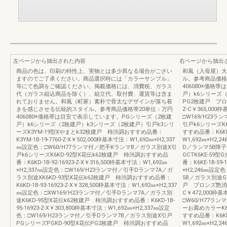
左ページから抽出された内容
右ページから抽出
商品の色は、印刷の特性上、実物とは多少異なる場合がござい
和風（入母屋）大
ますのでご了承ください。商品選択時には「カラーサンプル」
ル。参考商品価格
等にて色調をご確認ください。掲載価格には、消費税、ガラス
406080※価格
代（ガラス組込商品を除く）、組立代、取付費、運賃等は含ま
戸）k6シリーズ（
れておりません。和風（町家）素朴で骨太なデザインが落ち着
PG2枚建戸 ブロン
きを感じさせる伝統的スタイル。参考商品価格帯20単位：万円
Z-C￥365,000
406080※価格帯は目安で表示しています。PGシリーズ（2枚建
□W169/H23
戸）k6シリーズ（2枚建戸）k3シリーズ（2枚建戸）引戸k3シリ
引戸k6シリーズK
ーズK3YM-19型Xやまとk32枚建戸 柿渋調おすすめ品番：
すすめ品番：K6KE-1
K3YM-1B-19-7760-Z-X￥502,000枠基本寸法：W1,692㎜×H2,337
W1,692㎜×H2
㎜設定色：□W60/H77ランマ付／把手KランマB／ガラス別途X引
D／ランマ5B障
戸k6シリーズK6KD-92型X花伝k62枚建戸 柿渋調おすすめ品
GCTK6KE-5
番：K6KD-1B-92-16923-Z-X￥316,500枠基本寸法：W1,692㎜
番：K6KE-1B-59
×H2,337㎜設定色：□W169/H23ランマ付／引手Dランマ7A／ガ
×H2,246㎜設定
ラス別途XK6KD-93型X花伝k62枚建戸 柿渋調おすすめ品番：
5B／ガラス別途GC
K6KD-1B-93-16923-Z-X￥328,500枠基本寸法：W1,692㎜×H2,337
戸 ブロンズ艶消しお
㎜設定色：□XW169/H23ランマ付／引手Dランマ7A／ガラス別
C￥472,000枠基
途K6KD-95型X花伝k62枚建戸 柿渋調おすすめ品番：K6KD-1B-
□W60/H77ラ
95-16923-Z-X￥303,800枠基本寸法：W1,692㎜×H2,337㎜設定
ーお薦めカラーK6
色：□W169/H23ランマ付／引手Dランマ7B／ガラス別途X引戸
すすめ品番：K6KE-1
PGシリーズPGKD-90型X花伝PG2枚建戸 柿渋調おすすめ品
W1,692㎜×H2