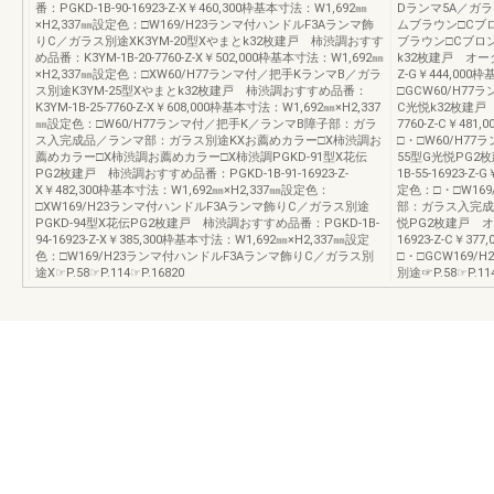
番：PGKD-1B-90-16923-Z-X￥460,300枠基本寸法：W1,692㎜
Dランマ5A／ガ
×H2,337㎜設定色：□W169/H23ランマ付ハンドルF3Aランマ飾
ムブラウン□Cブ
りC／ガラス別途XK3YM-20型Xやまとk32枚建戸 柿渋調おすす
ブラウン□Cブロン
め品番：K3YM-1B-20-7760-Z-X￥502,000枠基本寸法：W1,692㎜
k32枚建戸 オータ
×H2,337㎜設定色：□XW60/H77ランマ付／把手KランマB／ガラ
Z-G￥444,000
ス別途K3YM-25型Xやまとk32枚建戸 柿渋調おすすめ品番：
□GCW60/H77
K3YM-1B-25-7760-Z-X￥608,000枠基本寸法：W1,692㎜×H2,337
C光悦k32枚建戸 
㎜設定色：□W60/H77ランマ付／把手K／ランマB障子部：ガラ
7760-Z-C￥48
ス入完成品／ランマ部：ガラス別途KXお薦めカラー□X柿渋調お
□・□W60/H7
薦めカラー□X柿渋調お薦めカラー□X柿渋調PGKD-91型X花伝
55型G光悦PG2
PG2枚建戸 柿渋調おすすめ品番：PGKD-1B-91-16923-Z-
1B-55-16923-
X￥482,300枠基本寸法：W1,692㎜×H2,337㎜設定色：
定色：□・□W16
□XW169/H23ランマ付ハンドルF3Aランマ飾りC／ガラス別途
部：ガラス入完成品
PGKD-94型X花伝PG2枚建戸 柿渋調おすすめ品番：PGKD-1B-
悦PG2枚建戸 オ
94-16923-Z-X￥385,300枠基本寸法：W1,692㎜×H2,337㎜設定
16923-Z-C￥3
色：□W169/H23ランマ付ハンドルF3Aランマ飾りC／ガラス別
□・□GCW169
途X☞P.58☞P.114☞P.16820
別途☞P.58☞P.114