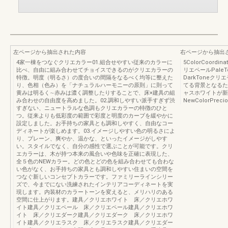
左ページから抽出された内容
右ページから抽出
4家一棟をつなぐクリエカラー01.組合せやすい従来のカラーに
5ColorCoord
比べ、自由に組み合わせてチョイスできるのがクリエカラーの
リエペールPaleT
特徴。明度（明るさ）の度合いの間隔をなるべく均等に整えた
DarkToneク
り、色相（色み）を「ナチュラルハーモニーの原則」に則って
てる背景となるた
黄みは明るく∼赤みは濃く調整したりすることで、床×建具の組
ャスホワイトが新
み合わせの自由度を高めました。02.調和しやすい派手すぎず渋
NewColorPrecio
すぎない、ニュートラルな色調もクリエカラーの特徴のひと
つ。従来よりも低彩度の範囲で彩度と明度のカーブを緩やかに
設定しました。お手持ちの家具とも調和しやすく、自由なコー
ディネートが楽しめます。03.イメージしやすい色の明るさによ
り、プレーン、爽やか、温かな、といったイメージがしやす
い。スタイルでなく、自分の感性で選ぶことが可能です。クリ
エカラーは、木が持つ本来の風合いや色味を正確に表現した、
全５色のNEWカラー。どの色とどの色を組み合わせても合わな
い色がなく、お手持ちの家具とも調和しやすい住まいの空間を
つなぐ新しいコンセプトカラーです。ファミリーラインシリー
ズで、今までにない洗練されたインテリアコーディネートを実
現します。内装材のカラートーンを変えると、メリハリのある
空間に仕上がります。建具／クリエホワイト 床／クリエホワ
イト建具／クリエペール 床／クリエペール建具／クリエホワ
イト 床／クリエダーク建具／クリエダーク 床／クリエホワ
イト建具／クリエラスク 床／クリエラスク建具／クリエダー