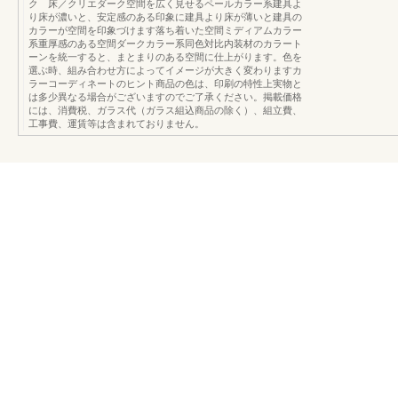
ク 床／クリエダーク空間を広く見せるペールカラー系建具よ
り床が濃いと、安定感のある印象に建具より床が薄いと建具の
カラーが空間を印象づけます落ち着いた空間ミディアムカラー
系重厚感のある空間ダークカラー系同色対比内装材のカラート
ーンを統一すると、まとまりのある空間に仕上がります。色を
選ぶ時、組み合わせ方によってイメージが大きく変わりますカ
ラーコーディネートのヒント商品の色は、印刷の特性上実物と
は多少異なる場合がございますのでご了承ください。掲載価格
には、消費税、ガラス代（ガラス組込商品の除く）、組立費、
工事費、運賃等は含まれておりません。