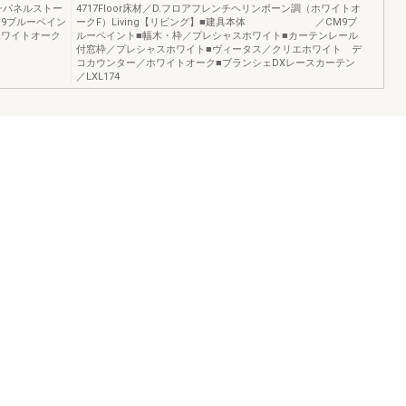
ッチパネルストー
4717Floor床材／D.フロアフレンチヘリンボーン調（ホワイトオ
M9ブルーペイン
ークF）Living【リビング】■建具本体 ／CM9ブ
ホワイトオーク
ルーペイント■幅木・枠／プレシャスホワイト■カーテンレール
付窓枠／プレシャスホワイト■ヴィータス／クリエホワイト デ
コカウンター／ホワイトオーク■ブランシェDXレースカーテン
／LXL174