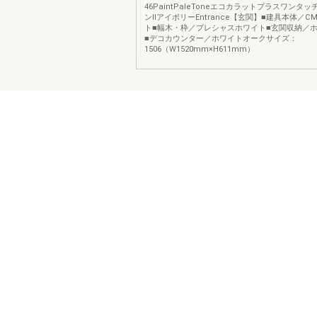
46PaintPaleToneエコカラットプラスワンタ
ンⅡアイボリーEntrance【玄関】■建具本体／C
ト■幅木・枠／プレシャスホワイト■玄関収納／
■デコカウンター／ホワイトオークサイズ：
1506（W1520mm×H611mm）