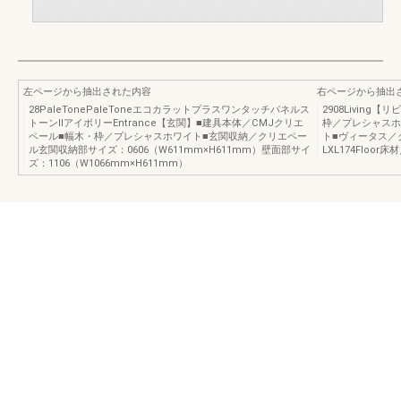
左ページから抽出された内容
右ページから抽出
28PaleTonePaleToneエコカラットプラスワンタッチパネルス
2908Livin
トーンⅡアイボリーEntrance【玄関】■建具本体／CMJクリエ
枠／プレシャスホ
ペール■幅木・枠／プレシャスホワイト■玄関収納／クリエペー
ト■ヴィータス／
ル玄関収納部サイズ：0606（W611mm×H611mm）壁面部サイ
LXL174Floor
ズ：1106（W1066mm×H611mm）