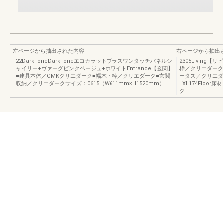
左ページから抽出された内容
右ページから抽出
22DarkToneDarkToneエコカラットプラスワンタッチパネルシ
2305Livin
ャイリー+ヴァーグピンクベージュ+ホワイトEntrance【玄関】
枠／クリエダーク
■建具本体／CMKクリエダーク■幅木・枠／クリエダーク■玄関
ータス／クリエダ
収納／クリエダークサイズ：0615（W611mm×H1520mm）
LXL174Floo
ク エ