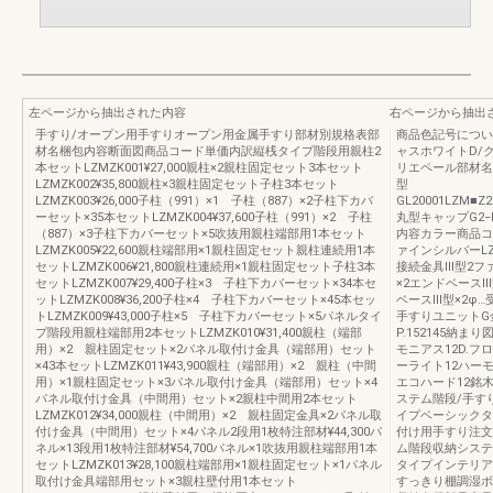
左ページから抽出された内容
右ページから抽出
手すり/オープン用手すりオープン用金属手すり部材別規格表部
商品色記号につい
材名梱包内容断面図商品コード単価内訳縦桟タイプ階段用親柱2
ャスホワイトD/
本セットLZMZK001¥27,000親柱×2親柱固定セット3本セット
リエペール部材名
LZMZK002¥35,800親柱×3親柱固定セット子柱3本セット
型
LZMZK003¥26,000子柱（991）×1 子柱（887）×2子柱下カバ
GL20001LZM■Z27
ーセット×35本セットLZMZK004¥37,600子柱（991）×2 子柱
丸型キャップG2−L
（887）×3子柱下カバーセット×5吹抜用親柱端部用1本セット
内容カラー商品コ
LZMZK005¥22,600親柱端部用×1親柱固定セット親柱連続用1本
ァインシルバーLZ
セットLZMZK006¥21,800親柱連続用×1親柱固定セット子柱3本
接続金具Ⅲ型2ファ
セットLZMZK007¥29,400子柱×3 子柱下カバーセット×34本セ
×2エンドベースⅢ型
ットLZMZK008¥36,200子柱×4 子柱下カバーセット×45本セッ
ベースⅢ型×2φ
トLZMZK009¥43,000子柱×5 子柱下カバーセット×5パネルタイ
手すりユニット
プ階段用親柱端部用2本セットLZMZK010¥31,400親柱（端部
P.152145納ま
用）×2 親柱固定セット×2パネル取付け金具（端部用）セット
モニアス12D.
×43本セットLZMZK011¥43,900親柱（端部用）×2 親柱（中間
ーライト12ハー
用）×1親柱固定セット×3パネル取付け金具（端部用）セット×4
エコハード12銘
パネル取付け金具（中間用）セット×2親柱中間用2本セット
ステム階段/手す
LZMZK012¥34,000親柱（中間用）×2 親柱固定金具×2パネル取
イプベーシックタ
付け金具（中間用）セット×4パネル2段用1枚特注部材¥44,300パ
付け用手すり注文
ネル×13段用1枚特注部材¥54,700パネル×1吹抜用親柱端部用1本
ム階段収納システ
セットLZMZK013¥28,100親柱端部用×1親柱固定セット×1パネル
タイプインテリア
取付け金具端部用セット×3親柱壁付用1本セット
すっきり棚調湿ボ