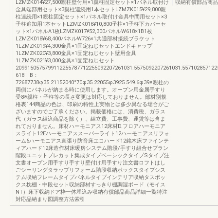
LZMZK014¥27,500親柱壁付用×1親柱固定セット×1パネル取付け
収納有償部品商品
金具端部用セット×3親柱連続用1本セットLZMZK015¥29,800親
柱連続用×1親柱固定セット×1パネル取付け金具中間用セット×3
子柱追加用1本セットLZMZK016¥10,800子柱×1子柱下カバーセ
ット×1パネルA1枚LZMZK017¥52,300パネルW618×1B1枚
LZMZK018¥68,400パネルW726×1共通部材接続ブラケット
1LZMZK019¥4,300金具×1固定ねじセットエンドキャップ
1LZMZK020¥3,800金具×1固定ねじセット壁用金具
1LZMZK021¥3,000金具×1固定ねじセット
2099150575799112255787712255092207261031.5575092207261031.5571028571225
618 B：
72687738φ35.21152040°70φ35.22055φ3925.549.6φ39※親柱の
両側にパネルが納まる時に使用します。オープン用金属手すり
受8※親柱・子柱等の長さ変更は対応しておりません。部材別規
格表144商品の色は、印刷の特性上実物とは多少異なる場合がご
ざいますのでご了承ください。掲載価格には、消費税、ガラス
代（ガラス組込商品を除く）、組立費、工事費、運賃等は含ま
れておりません。床材ハーモニアス12床材D.フロアハーモニア
スライト12Eハーモニアススーパーライト12ハーモニアスリフォ
ーム6ハーモニアス直張り防音床エコハード12銘木床ファインテ
ィアハード12床造作材床暖房システム階段/手すり組合せプラン
階段ユニットプレカット集成タイプベーシックタイプSタイプ注
文書オープン用手すり手すり壁付け用手すり注文書ロフトはし
ごシーリングタラップリフォーム階段収納ボックスタイプシス
テム収納フレームタイプパネルタイプインテリア収納タスボッ
クス枕棚・中段セット収納部材すっきり棚調湿ボード（モイス
NT）床下収納ドア枠一体埋込み収納有償部品商品詳細一覧特注
対応品納まり図調整方法索引