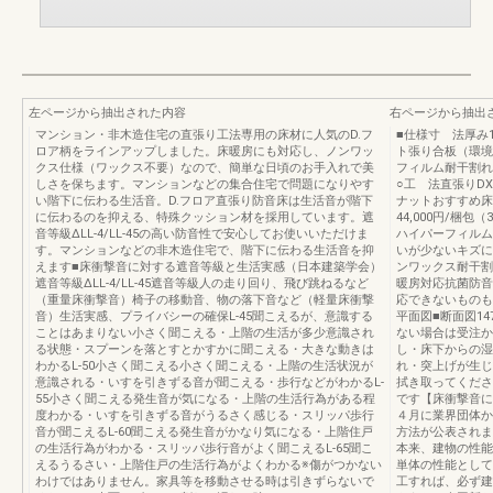
左ページから抽出された内容
右ページから抽出
マンション・非木造住宅の直張り工法専用の床材に人気のD.フ
■仕様寸 法厚み1
ロア柄をラインアップしました。床暖房にも対応し、ノンワッ
ト張り合板（環境
クス仕様（ワックス不要）なので、簡単な日頃のお手入れで美
フィルム耐干割れ
しさを保ちます。マンションなどの集合住宅で問題になりやす
○工 法直張りDX
い階下に伝わる生活音。D.フロア直張り防音床は生活音が階下
ナットおすすめ床
に伝わるのを抑える、特殊クッション材を採用しています。遮
44,000円/梱包
音等級ΔLL-4/LL-45の高い防音性で安心してお使いいただけま
ハイパーフィルム
す。マンションなどの非木造住宅で、階下に伝わる生活音を抑
いが少ないキズに
えます■床衝撃音に対する遮音等級と生活実感（日本建築学会）
ンワックス耐干割
遮音等級ΔLL-4/LL-45遮音等級人の走り回り、飛び跳ねるなど
暖房対応抗菌防音
（重量床衝撃音）椅子の移動音、物の落下音など（軽量床衝撃
応できないもの
音）生活実感、プライバシーの確保L-45聞こえるが、意識する
平面図■断面図147
ことはあまりない小さく聞こえる・上階の生活が多少意識され
ない場合は受注か
る状態・スプーンを落とすとかすかに聞こえる・大きな動きは
し・床下からの湿
わかるL-50小さく聞こえる小さく聞こえる・上階の生活状況が
れ・突上げが生じ
意識される・いすを引きずる音が聞こえる・歩行などがわかるL-
拭き取ってくださ
55小さく聞こえる発生音が気になる・上階の生活行為がある程
です【床衝撃音に
度わかる・いすを引きずる音がうるさく感じる・スリッパ歩行
４月に業界団体か
音が聞こえるL-60聞こえる発生音がかなり気になる・上階住戸
方法が公表されま
の生活行為がわかる・スリッパ歩行音がよく聞こえるL-65聞こ
本来、建物の性能
えるうるさい・上階住戸の生活行為がよくわかる※傷がつかない
単体の性能として
わけではありません。家具等を移動させる時は引きずらないで
工すれば、必ず建