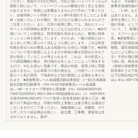
ください。表面キズやひび割れ、汚れに強いハイパーフィルム※
もあり、今回新た
面取り部において、ハイパーフィルムの断面が白く見える場合
衝撃音低減性能の
がありますが、性能には影響ありませんので予めご了承くださ
し、「L-45」
い。合板特殊シート特殊クッション材※水濡れすることによる基
はありません。ま
材（合板）のふくれや腐れ、突上げなどは避けられませんので
条件を満たしてい
ご注意ください。また、日常の使用に際しても、濡れたマット
能の等級」として
やペットの排泄物を放置することなどはお控えください。■歩行
ついて。1．軽量
感についてこの床材は、防音性能を高めるために、裏側に特殊
り、スプーンなど
クッション材を使用しています。そのため、一般の床材と比べ
音。■床衝撃音レ
ると歩いた時に柔らかく沈むような感じがします。これは防音
試験場での測定値
性能を得るための構造上ある程度やむを得ない現象です。■床鳴
種類、梁区画面積
りについて音の程度にもよりますが床材の継ぎ目部分がすれて
などにより異なり
音が発生していることが考えられます。これは、木の性質とし
示）子供が飛び跳
ての調湿機能が働き、伸び縮みを生じることによって発生する
て鈍い音。商品名
もので、やむを得ない現象です。商品の性能、使用上特に問題
（床材の床衝撃音
はありません。なお床面での音の発生は、この他ワックスや表
防音床D.フロア直
面コート剤の塗布、下地条件など別の要因による場合も考えら
は下記商品色記号を
れます。■床衝撃音レベル低減量試験結果測定：(一財)日本建築
ΔLL-4/LL-45P
総合試験所試験番号：ⅣA-14-0273床衝撃音レベル低減量
ΔL︵dB︶オクターブ帯域中心周波数（Hz）6050403020100-
1060125250500１000２000４000低減量ΔLΔLL（Ⅰ）-42015年4
月発売NEWLINEUPD.フロア直張り防音床床材/直張り工法・機
能フロア商品の色は、印刷の特性上実物とは多少異なる場合が
ございますのでご了承ください。掲載価格には、消費税、ガラ
ス代（ガラス組込商品を除く）、組立費、工事費、運賃等は含
まれておりません。新07