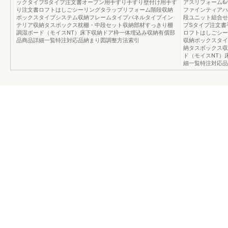
ックタイプSタイプ注文書オープン用手すり手すり壁付け用手す
アスリフォーム6
り注文書ロフトはしごシーリングタラップリフォーム階段収納
ファインティアハ
ボックスタイプシステム収納フレームタイプパネルタイプイン
段ユニット組合せ
テリア収納タスボックス枕棚・中段セット収納部材すっきり棚
プSタイプ注文書
調湿ボード（モイスNT）床下収納ドア枠一体埋込み収納有償部
ロフトはしごシー
品商品詳細一覧特注対応品納まり図調整方法索引
収納ボックスタイ
納タスボックス収
ド（モイスNT）
細一覧特注対応品