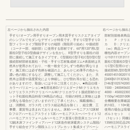
左ページから抽出された内容
右ページから抽出
手すり/オープン用手すりオープン用木質手すりスクエアタイプ
部材別規格表商品
のシンプルでモダンなデザインが特長です。手すりC型手すりD
ト Ｐ：クリエ
型フィラータイプ階段手すりの端部（階段昇り始め）や接続部
カ D：クリエ
（コーナー部、傾斜部）に使用する部材です。60°用120°用L型
（㎜）商品コード
親柱D型子柱D型曲線デザインを生かし、R型手すりを親柱の頭
梱包内容オープン
部に接続して施工するタイプです。C型親柱C型子柱C型D型C型
り!101111313111
接続部材部材名親柱・子柱・手すり芯材集成材ゴム※表面材は天
親柱C型親柱D型
然木が使用されており、一枚一枚全て少しずつ色柄が異なりま
りC型C型用ロゼッ
す。施工前には必ず色柄を確認の上、あらかじめ薄手の色から
接続部材L型D型用ロ
濃い色の順にするなど、調整して施工してください。また、天
45001451002011
然木は湿度や温度変化により伸縮し、ひび割れ等が起こる恐れ
[2400]61313(56
がありますので、取扱いには十分ご注意ください。■商品仕様・
[1463]10257420
カラーバリエーション■各部名称D/クリエダークM/クリエモカ
1500・24004560
L/クリエラスクP/クリエペールW/クリエホワイト接続部材ロゼ
4000・45002230
ット子柱親柱商品特長134商品の色は、印刷の特性上実物とは多
1150φ14020100R
少異なる場合がございますのでご了承ください。掲載価格に
全機種要在庫確認
は、消費税、ガラス代（ガラス組込商品を除く）、組立費、工
約10日。！10
事費、運賃等は含まれておりません。床材ハーモニアス12床材
使用の場合は現場
D.フロアハーモニアスライト12Eハーモニアススーパーライト12
ボルトセット （
ハーモニアスリフォーム6ハーモニアス直張り防音床エコハード
（1セット）同梱2
12銘木床ファインティアハード12床造作材床暖房システム階段/
135特注対応品2
手すり組合せプラン階段ユニットプレカット集成タイプベーシ
ハーモニアスライ