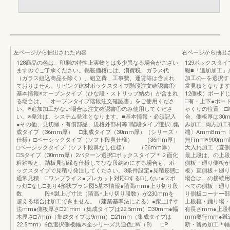
左ページから抽出された内容
右ページから抽出
128商品の色は、印刷の特性上実物とは多少異なる場合がござい
129ボックスタ
ますのでご了承ください。掲載価格には、消費税、ガラス代
報■「追加加工」
（ガラス組込商品を除く）、組立費、工事費、運賃等は含まれ
加工の∼を選択す
ておりません。リビング建材ボックスタイプ階段注文確認書①
常見積となります
基本情報※オープンタイプ（ひな段・ストリップ納め）が含まれ
12側板）ボード
る場合は、「オープンタイプ階段注文確認書」をご使用くださ
□有・上下●ボード
い。※追加加工がない場合は注文確認書①のみ使用してくださ
ゃくりの位置 □
い。※発注は、システム発注となります。■基本情報・必須記入
合、側板厚は30
●その他、見切縁・有償部品、規格外部材等1階段タイプ選択□集
み加工□両方加工
成タイプ（36mm厚） □集成タイプ（30mm厚）（シリーズ・
端〕AmmBmm
仕様）□ベーシックタイプ（ソフト段鼻仕様） （36mm厚）
無Fmm※900m
□ベーシックタイプ（ソフト段鼻なし仕様） （36mm厚）
大入れ加工（直側
□Sタイプ（30mm厚）2パターン選択□ボックスタイプ＊２面化
最上段は、の上段
粧踏板と、踏板見切縁を仕様してひな段納めにする場合も、ボ
側板・廻り側板が
ックスタイプで見積り発注してください。3条件設定●見積形態□
板）直側板＋廻り
通常見積 □ワンプライス●プレカット対応□する□しない●スポ
場合は、の接続用
ッ灯□なし□あり4形状プラン図5基本情報●階高mm●上り切り段
べての側板・廻り
数 段※蹴上げ寸法（階高÷上り切り段数）が230mmを
り側板コーナー部
超える場合は加工できません。（建築基準法による）●蹴上げ寸
上段框・踊り場・
法mm●側板厚さ□21mm（集成タイプは22.5mm）□30mm●幅
有長さmm●上段
木厚さ□7mm（集成タイプは9mm）□21mm（集成タイプは
mm奥行mm●蹴
22.5mm）6色選択側板幅木全シリーズ共通色□W（8） □P
断・留め加工＊