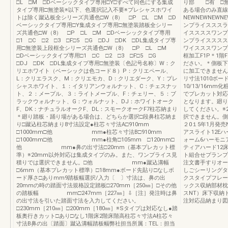
□L □M □Dベーシックタイプ専用□Y□すべて同色にする集成
り部 □有 □無
タイプ専用□無塗装※以下、色選択記入不要※プレシャスホワイ
ある場合のみ直
トは除く蹴込板全シリーズ共通色□W（8） □P □L □M □D
NEWNEWNE
ベーシックタイプ専用□Y集成タイプ専用□無塗装踏板全シリー
ンプライスススラ
ズ共通色□W（8） □P □L □M □Dベーシックタイプ専用
イススススワンプ
□1 □C □2 □3 □F□5 □G □DJ □DK □DL集成タイプ専
ンプライスススス
用□無塗装上段框全シリーズ共通色□W（8） □P □L □M
ワイスススワンプラ
□Dベーシックタイプ専用□1 □C □2 □3 □F□5 □G
框加工F1P＊1
□DJ □DK □DL集成タイプ専用□無塗装〔色記号名称〕W：ク
ださい。＊側板下
リエホワイト（ベーシックは色コード８）P：クリエペール、
に加工できません
L：クリエラスク、M：クリエモカ、D：クリエダーク、Y：プレ
リ寸法1010ボー
シャスホワイト、１：イタリアンウォルナット、C：チェスナッ
10/13/16m
ト、２：メープル、３：ライトメープル、F：チェリー、５：ブ
でプレカット対応
ラックウォルナット、G：ウォルナット、DJ：ホワイトオーク
となります。廻り
F、DK：ナチュラルオークF、DL：スモークオークF7柱芯納まり
してください。※
＊廻り踏板・踊り場がある場合は、どちらか選択□段鼻柱芯納ま
択できません。側
り□蹴込柱芯納まり8寸法設定●柱芯々寸法A□910mm
２0１5年1月発売
□1000mm□他 mm●柱芯々寸法B□910mm
アスライト12E
□1000mm□他 mm●柱角□105mm □120mm□
ォーム6ハーモニ
他 mm●鼻の出寸法□20mm（基本プレカット標
ティアハード12
準）※20mm以外対応は集成タイプのみ。また、ワンプライス見
ト組合せプランプ
積りでは選択できません。□他 mm●蹴込溝幅
注文書手すりオー
□6mm（基本プレカット標準）□18mm●ボード先貼り□なしボ
しごシーリングタ
ード厚さ□ありmm9踏板幅選択/入力〔 〕寸法は、鼻の出
クスタイプフレー
20mmの時の踏面寸法規格設定踏板□270mm［250㎜］□その他
ックス収納部材枕
の踏板幅 mm□247mm［227㎜］⇩［注］発注時は鼻
スNT）床下収納
の出寸法を引いた踏面寸法を入力してください。
注対応品納まり図
□230mm［210㎜］□200mm［180㎜］※Sタイプは対応なし●踏
板奥行きカット□あり□なし1階床2階床階高柱芯々寸法A柱芯々
寸法B鼻の出〔踏面〕蹴込溝幅踏板幅弊社担当所属：TEL：担当