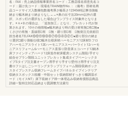
名：FAX：売上納品情報事業所名コード：工務店様名得意先名コ
ード：届け先コード：現場名TRAIN物件No.：（備考）部材名商
品コードサイズ入数梱包数備考厚さ幅長さ123456特記事項側板
納まり幅木納まり納まりなし→→※鼻の出寸法20mm以外の選
択、スポッ灯の選択をした場合はワンプライス対象外となりま
す。※Ａ≠Ｂの場合は、「追加加工」となり、プレカット代が加
算されます。10その他情報●幅木納まり時の受け材有無□有□無●
くさびの有無・直線部□有 □無・廻り部□有 □無発注元依頼日
担当者名TELFAX⑬⑫⑪⑩⑨⑧⑦⑥⑤④③②①●廻り部分の納ま
り選択□廻り側板仕様□幅木仕様床材ハーモニアス12床材D.フロ
アハーモニアスライト12Eハーモニアススーパーライト12ハーモ
ニアスリフォーム6ハーモニアス直張り防音床エコハード12銘木
床ファインティアハード12床造作材床暖房システム階段/手すり
組合せプラン階段ユニットプレカット集成タイプベーシックタ
イプSタイプ注文書オープン用手すり手すり壁付け用手すり注文
書ロフトはしごシーリングタラップリフォーム階段収納ボック
スタイプシステム収納フレームタイプパネルタイプインテリア
収納タスボックス枕棚・中段セット収納部材すっきり棚調湿ボ
ード（モイスNT）床下収納ドア枠一体埋込み収納有償部品商品
詳細一覧特注対応品納まり図調整方法索引