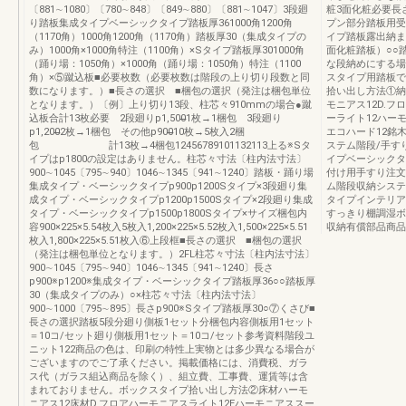
〔881∼1080〕〔780∼848〕〔849∼880〕〔881∼1047〕3段廻
粧3面化粧必要長
り踏板集成タイプベーシックタイプ踏板厚361000角1200角
プン部分踏板用受
（1170角）1000角1200角（1170角）踏板厚30（集成タイプの
イプ踏板露出納まり
み）1000角×1000角特注（1100角）×Sタイプ踏板厚301000角
面化粧踏板）○○踏
（踊り場：1050角）×1000角（踊り場：1050角）特注（1100
な段納めにする場
角）×⑤蹴込板■必要枚数（必要枚数は階段の上り切り段数と同
スタイプ用踏板で
数になります。）■長さの選択 ■梱包の選択（発注は梱包単位
拾い出し方法①納ま
となります。）〔例〕上り切り13段、柱芯々910mmの場合●蹴
モニアス12D.
込板合計13枚必要 2段廻りp1,500̶̶1枚→1梱包 3段廻り
ーライト12ハー
p1,200̶̶2枚→1梱包 その他p900̶̶10枚→5枚入2梱
エコハード12銘
包 計13枚→4梱包12456789101132113上る※Sタ
ステム階段/手す
イプはp1800の設定はありません。柱芯々寸法〔柱内法寸法〕
イプベーシックタ
900∼1045〔795∼940〕1046∼1345〔941∼1240〕踏板・踊り場
付け用手すり注文
集成タイプ・ベーシックタイプp900p1200Sタイプ×3段廻り集
ム階段収納システ
成タイプ・ベーシックタイプp1200p1500Sタイプ×2段廻り集成
タイプインテリア
タイプ・ベーシックタイプp1500p1800Sタイプ×サイズ梱包内
すっきり棚調湿ボ
容900×225×5.54枚入5枚入1,200×225×5.52枚入1,500×225×5.51
収納有償部品商品
枚入1,800×225×5.51枚入⑥上段框■長さの選択 ■梱包の選択
（発注は梱包単位となります。）2FL柱芯々寸法〔柱内法寸法〕
900∼1045〔795∼940〕1046∼1345〔941∼1240〕長さ
p900※p1200※集成タイプ・ベーシックタイプ踏板厚36○○踏板厚
30（集成タイプのみ）○×柱芯々寸法〔柱内法寸法〕
900∼1000〔795∼895〕長さp900※Sタイプ踏板厚30○⑦くさび■
長さの選択踏板5段分廻り側板1セット分梱包内容側板用1セット
＝10コ/セット廻り側板用1セット＝10コ/セット参考資料階段ユ
ニット122商品の色は、印刷の特性上実物とは多少異なる場合が
ございますのでご了承ください。掲載価格には、消費税、ガラ
ス代（ガラス組込商品を除く）、組立費、工事費、運賃等は含
まれておりません。ボックスタイプ拾い出し方法②床材ハーモ
ニアス12床材D.フロアハーモニアスライト12Eハーモニアススー