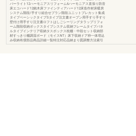
パーライト12ハーモニアスリフォーム6ハーモニアス直張り防音
床エコハード12銘木床ファインティアハード12床造作材床暖房
システム階段/手すり組合せプラン階段ユニットプレカット集成
タイプベーシックタイプSタイプ注文書オープン用手すり手すり
壁付け用手すり注文書ロフトはしごシーリングタラップリフォ
ーム階段収納ボックスタイプシステム収納フレームタイプパネ
ルタイプインテリア収納タスボックス枕棚・中段セット収納部
材すっきり棚調湿ボード（モイスNT）床下収納ドア枠一体埋込
み収納有償部品商品詳細一覧特注対応品納まり図調整方法索引