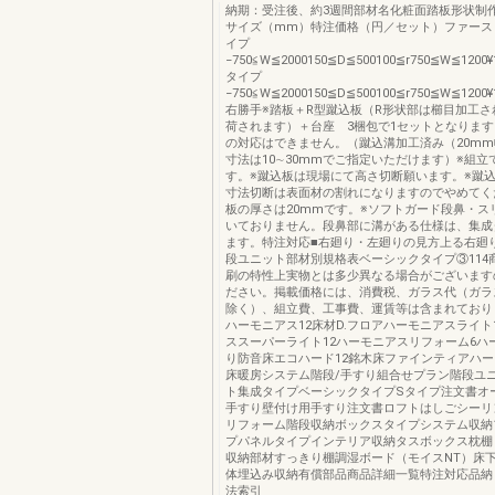
納期：受注後、約3週間部材名化粧面踏板形状制
サイズ（mm）特注価格（円／セット）ファース
イプ
−750≦W≦2000150≦D≦500100≦r750≦W≦1200¥1
タイプ
−750≦W≦2000150≦D≦500100≦r750≦W≦1200¥1
右勝手※踏板＋R型蹴込板（R形状部は櫛目加工さ
荷されます）＋台座 3梱包で1セットとなります
の対応はできません。（蹴込溝加工済み（20m
寸法は10∼30mmでご指定いただけます）※組立
す。※蹴込板は現場にて高さ切断願います。※蹴込
寸法切断は表面材の割れになりますのでやめてく
板の厚さは20mmです。※ソフトガード段鼻・ス
いておりません。段鼻部に溝がある仕様は、集成
ます。特注対応■右廻り・左廻りの見方上る右廻
段ユニット部材別規格表ベーシックタイプ③114
刷の特性上実物とは多少異なる場合がございます
ださい。掲載価格には、消費税、ガラス代（ガラ
除く）、組立費、工事費、運賃等は含まれており
ハーモニアス12床材D.フロアハーモニアスライト
ススーパーライト12ハーモニアスリフォーム6ハ
り防音床エコハード12銘木床ファインティアハー
床暖房システム階段/手すり組合せプラン階段ユ
ト集成タイプベーシックタイプSタイプ注文書オ
手すり壁付け用手すり注文書ロフトはしごシーリ
リフォーム階段収納ボックスタイプシステム収納
プパネルタイプインテリア収納タスボックス枕棚
収納部材すっきり棚調湿ボード（モイスNT）床
体埋込み収納有償部品商品詳細一覧特注対応品納
法索引