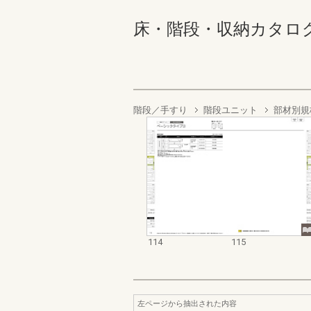
床・階段・収納カタログ 114
階段／手すり
階段ユニット
部材別規
114
115
左ページから抽出された内容