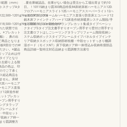
作範囲（mm）
…要在庫確認品。在庫がない場合は受注から工場出荷まで約10
トステップAタ
日。！10115納まり図303商品特長84床材床材ハーモニアス12D.
フロアハーモニアスライト12Eハーモニアススーパーライト12ハ
22,500−1201≦W≦2000¥203,500B
ーモニアスリフォーム6ハーモニアス直張り防音床エコハード12
銘木床ファインティアハード12床造作材床暖房システム階段/手
18,500−1201≦W≦2000¥199,500rrDWrDW※
すり階段ユニット組合せプランプレカット集成タイプベーシッ
れた状態で出
クタイプSタイプ注文書手すりオープン用手すり壁付け用手すり
。※プレカット
注文書ロフトはしごシーリングタラップリフォーム階段収納シ
m幅）、鼻の出
ステム収納ボックスタイプフレームタイプパネルタイプインテ
て商品となりま
リア収納タスボックス収納部材枕棚・中段セットすっきり棚調
板R部分でのW
湿ボード（モイスNT）床下収納ドア枠一体埋込み収納有償部品
ださい。※蹴込
商品詳細一覧特注対応品納まり図調整方法索引
リップ止めは付
タイプとなり
り左廻り上る階
商品の色は、印
のでご了承く
ス組込商品を
ません。床材
12Eハーモニア
ーモニアス直張
ド12床造作材
ニットプレカッ
ープン用手すり
ングタラップ
フレームタイ
・中段セット
下収納ドア枠一
まり図調整方