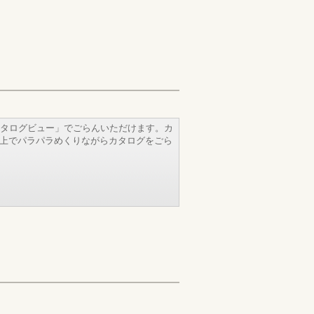
タログビュー」でごらんいただけます。カ
b上でパラパラめくりながらカタログをごら