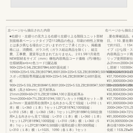
左ページから抽出された内容
右ページから抽出
■右廻り・左廻りの見方上る右廻り左廻り上る階段ユニット部材
…要在庫確認品。
別規格表ベーシックタイプ②112商品の色は、印刷の特性上実物
日。！10…要在
とは多少異なる場合がございますのでご了承ください。掲載価
で約15日。！1
格には、消費税、ガラス代（ガラス組込商品を除く）、組立
イプ（ひな段・ス
費、工事費、運賃等は含まれておりません。２0１5年1月発売
内容商品コード商
NEW部材名サイズ（mm）梱包内容商品コード価格（円/梱包）
リップ使用部材仕
仕様納期a×b×c色コード□蹴込板
み21mm2000×24
900×225×5.54LZB□B078¥4,6001面化粧！
し部材！103300×2
10900×225×5.55LZB□B079¥5,8001200×225×5.52LZB□B080¥3,5001500×225×5.51LZ
¥30,8004200×24
スポッ灯階段専用蹴込板900×225×5.54LZB□B083¥12,6001面化
¥37,7004500×24
粧
¥51,0005000×24
900×225×5.55LZB□B084¥15,8001200×225×5.52LZB□B085¥7,5001500×225×5.51LZB
30mm2000×240×
幅木（高さ60mm）定尺材厚み
¥22,8003300×24
21mm2000×60×211LZB□B100¥4,100２面化粧厚み
¥30,8004200×24
7mm2000×60×71LZB□B101¥4,100プレカット付幅木セット︵厚
¥37,7004500×24
み7mm︶直線部用右側用※上る向きから見て1段縦：L=310（１
¥51,0005000×2
本）横：L=360（１本）1セットLZP□B187¥2,1005段縦：
2000×240×721L
L=310（5本）横：L=360（5本）1セットLZP□B188¥10,500左側
153300×240×721
用※上る向きから見て1段縦：L=310（１本）横：L=360（１本）
¥81,0004500×24
1セットLZP□B189¥2,1005段縦：L=310（5本）横：L=360（5
¥124,0005000
本）1セットLZP□B190¥10,500踊り場用右廻り用1000用縦：
鼻仕様1000×240×3
L=310（１本）横：L=1025、1090（各１本）1セット
化粧！153LZB●B03