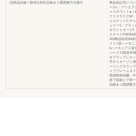
品商品詳細一覧特注対応品納まり図調整方法索引
商品色記号につい
ールL：クリエラ
ャスホワイト●＝
クリエラスクM：
ォルナットC:チ
ェリー5：ブラッ
ホワイトオーク
クオークFNEWNE
303商品特長84
イト12Eハーモ
6ハーモニアス直
ハード12床造作
せプランプレカッ
手すりオープン用
ーリングタラップ
イプフレームタイ
収納部材枕棚・中
床下収納ドア枠一
品納まり図調整方