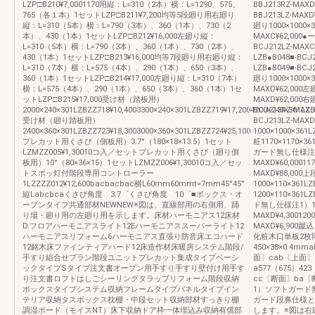
LZP□B210¥7,0001170用縦：L=310（2本）横：L=1290、575、
BBJ213RZ-MAX
765（各１本）1セットLZP□B211¥7,200均等5段廻り用右廻り
BBJ213LZ-M
縦：L=310（5本）横：L=790（3本）、360（1本）、730（2
廻り1000×1000×
本）、430（1本）1セットLZP□B212¥16,000左廻り縦：
MAXC¥62,000
L=310（5本）横：L=790（3本）、360（1本）、730（2本）、
BCJ212LZ-MAX
430（1本）1セットLZP□B213¥16,000均等7段廻り用右廻り縦：
LZB●B048■-BC
L=310（7本）横：L=575（4本）、290（1本）、650（3本）、
LZB●B049■-B
360（1本）1セットLZP□B214¥17,000左廻り縦：L=310（7本）
廻り1000×1000×
横：L=575（4本）、290（1本）、650（3本）、360（1本）1セ
MAXD¥62,000左
ットLZP□B215¥17,000受け材（踏板用）
MAXD¥62,000右
2000×240×301LZBZZ718¥10,4003300×240×301LZBZZ719¥17,2004200×240×301LZB
BCJ213RZ-MAX
受け材（廻り踏板用）
BCJ213LZ-M
2400×360×301LZBZZ723¥18,3003000×360×301LZBZZ724¥25,100
1000×1000×361
プレカット用くさび（側板用）3.7°（180×18×13.5）1セット
粧1170×1170×36
LZMZZ005¥1,30010コ入／セットプレカット用くさび（廻り側
ガード無し仕様注1）10
板用）10°（80×36×15）1セットLZMZZ006¥1,30010コ入／セッ
MAXD¥60,000117
トスポッ灯付階段専用コントローラー
MAXD¥88,0
1LZZZZ012¥12,600bacbacbac横L60mm60mmt=7mm45°45°
1000×110×361L
縦Labcbcaくさび角度 3.7゜くさび角度 10゜■ボックス・オ
1200×110×361L
ープンタイプ共通部材NEWNEW※図は、直線部用の右側用、踊
ド無し仕様注1）1000
り場・廻り用の左廻り用を示します。床材ハーモニアス12床材
MAXD¥4,3001200
D.フロアハーモニアスライト12Eハーモニアススーパーライト12
MAXD¥6,900蹴込
ハーモニアスリフォーム6ハーモニアス直張り防音床エコハード
化粧木口単板2枚同梱
12銘木床ファインティアハード12床造作材床暖房システム階段/
450×38×0.4m
手すり組合せプラン階段ユニットプレカット集成タイプベーシ
面〕cab〔上面〕
ックタイプSタイプ注文書オープン用手すり手すり壁付け用手す
a577（675）4
り注文書ロフトはしごシーリングタラップリフォーム階段収納
cc〔断面〕ba〔断
ボックスタイプシステム収納フレームタイプパネルタイプイン
1）ソフトガード
テリア収納タスボックス枕棚・中段セット収納部材すっきり棚
ガード段鼻仕様と
調湿ボード（モイスNT）床下収納ドア枠一体埋込み収納有償部
します。※図は右