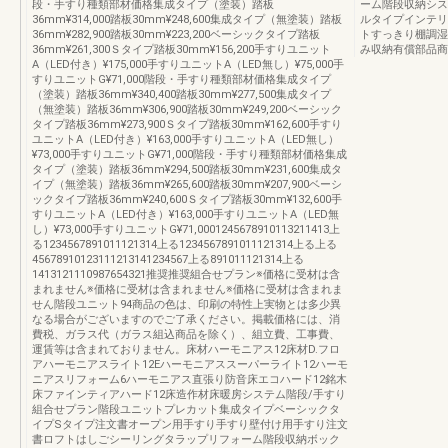
段・手すり種類部材価格集成タイプ（塗装）踏板
ーム階段収納シス
36mm¥314,000踏板30mm¥248,600集成タイプ（無塗装）踏板
ルタイプインテリ
36mm¥282,900踏板30mm¥223,200ベーシックタイプ踏板
トすっきり棚調湿
36mm¥261,300Ｓタイプ踏板30mm¥156,200手すりユニット
み収納有償部品商
A（LED付き）¥175,000手すりユニットA（LED無し）¥75,000手
すりユニットG¥71,000階段・手すり種類部材価格集成タイプ
（塗装）踏板36mm¥340,400踏板30mm¥277,500集成タイプ
（無塗装）踏板36mm¥306,900踏板30mm¥249,200ベーシック
タイプ踏板36mm¥273,900Ｓタイプ踏板30mm¥162,600手すり
ユニットA（LED付き）¥163,000手すりユニットA（LED無し）
¥73,000手すりユニットG¥71,000階段・手すり種類部材価格集成
タイプ（塗装）踏板36mm¥294,500踏板30mm¥231,600集成タ
イプ（無塗装）踏板36mm¥265,600踏板30mm¥207,900ベーシ
ックタイプ踏板36mm¥240,600Ｓタイプ踏板30mm¥132,600手
すりユニットA（LED付き）¥163,000手すりユニットA（LED無
し）¥73,000手すりユニットG¥71,0001245678910113211413上
る1234567891011121314上る1234567891011121314上る上る
45678910123111213141234567上る891011121314上る
1413121110987654321推奨推奨組合せプラン※価格に受材は含
まれません※価格に受材は含まれません※価格に受材は含まれま
せん階段ユニット94商品の色は、印刷の特性上実物とは多少異
なる場合がございますのでご了承ください。掲載価格には、消
費税、ガラス代（ガラス組込商品を除く）、組立費、工事費、
運賃等は含まれておりません。床材ハーモニアス12床材D.フロ
アハーモニアスライト12Eハーモニアススーパーライト12ハーモ
ニアスリフォーム6ハーモニアス直張り防音床エコハード12銘木
床ファインティアハード12床造作材床暖房システム階段/手すり
組合せプラン階段ユニットプレカット集成タイプベーシックタ
イプSタイプ注文書オープン用手すり手すり壁付け用手すり注文
書ロフトはしごシーリングタラップリフォーム階段収納ボック