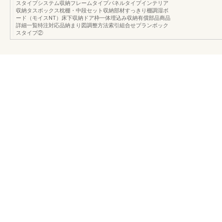
スタイプシステム収納フレームタイプパネルタイプインテリア
収納タスボックス枕棚・中段セット収納部材すっきり棚調湿ボ
ード（モイスNT）床下収納ドア枠一体埋込み収納有償部品商品
詳細一覧特注対応品納まり図調整方法索引組合せプランボック
スタイプ②