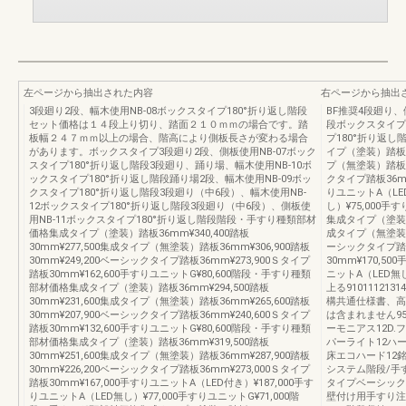
左ページから抽出された内容
右ページから抽出
3段廻り2段、幅木使用NB-08ボックスタイプ180°折り返し階段
BF推奨4段廻り、
セット価格は１４段上り切り、踏面２１０ｍｍの場合です。踏
段ボックスタイプ
板幅２４７ｍｍ以上の場合、階高により側板長さが変わる場合
プ180°折り返
があります。ボックスタイプ3段廻り2段、側板使用NB-07ボック
イプ（塗装）踏板36
スタイプ180°折り返し階段3段廻り、踊り場、幅木使用NB-10ボ
プ（無塗装）踏板36
ックスタイプ180°折り返し階段踊り場2段、幅木使用NB-09ボッ
クタイプ踏板36mm
クスタイプ180°折り返し階段3段廻り（中6段）、幅木使用NB-
りユニットA（LED
12ボックスタイプ180°折り返し階段3段廻り（中6段）、側板使
し）¥75,000手
用NB-11ボックスタイプ180°折り返し階段階段・手すり種類部材
集成タイプ（塗装）踏
価格集成タイプ（塗装）踏板36mm¥340,400踏板
成タイプ（無塗装）踏
30mm¥277,500集成タイプ（無塗装）踏板36mm¥306,900踏板
ーシックタイプ踏板
30mm¥249,200ベーシックタイプ踏板36mm¥273,900Ｓタイプ
30mm¥170,5
踏板30mm¥162,600手すりユニットG¥80,600階段・手すり種類
ニットA（LED無し）
部材価格集成タイプ（塗装）踏板36mm¥294,500踏板
上る9101112131
30mm¥231,600集成タイプ（無塗装）踏板36mm¥265,600踏板
構共通仕様書、高
30mm¥207,900ベーシックタイプ踏板36mm¥240,600Ｓタイプ
は含まれません95
踏板30mm¥132,600手すりユニットG¥80,600階段・手すり種類
ーモニアス12D
部材価格集成タイプ（塗装）踏板36mm¥319,500踏板
パーライト12ハ
30mm¥251,600集成タイプ（無塗装）踏板36mm¥287,900踏板
床エコハード12
30mm¥226,200ベーシックタイプ踏板36mm¥273,000Ｓタイプ
システム階段/手
踏板30mm¥167,000手すりユニットA（LED付き）¥187,000手す
タイプベーシック
りユニットA（LED無し）¥77,000手すりユニットG¥71,000階
壁付け用手すり注