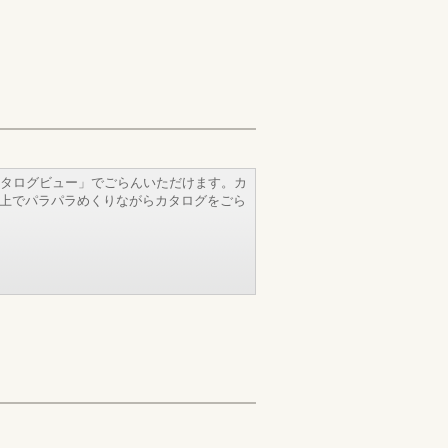
タログビュー」でごらんいただけます。カ
b上でパラパラめくりながらカタログをごら