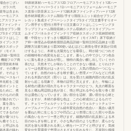
る場合がござい
59床材床材ハーモニアス12D.フロアハーモニアスライト12Eハー
、ガラス代
モニアススーパーライト12ハーモニアスリフォーム6ハーモニア
賃等は含まれ
ス直張り防音床エコハード12銘木床ファインティアハード12床
アハーモニアス
造作材床暖房システム階段/手すり階段ユニット組合せプランプ
モニアスリフォー
レカット集成タイプベーシックタイプSタイプ注文書手すりオー
床ファインティ
プン用手すり壁付け用手すり注文書ロフトはしごシーリングタ
組合せプラン階
ラップリフォーム階段収納システム収納ボックスタイプフレー
プSタイプ注文
ムタイプパネルタイプインテリア収納タスボックス収納部材枕
ロフトはしご
棚・中段セットすっきり棚調湿ボード（モイスNT）床下収納ド
タイプシステ
ア枠一体埋込み収納有償部品商品詳細一覧特注対応品納まり図
納タスボック
調整方法索引納まり図300使い込むほどに表情を増す床肌が日焼
ド（モイス
けするように、木材も太陽光などを吸収し、時が経つにつれそ
品詳細一覧特注
の樹種特有の色変化を起こします。暮らしの中で少しづつ色合
・機能フロア商
いに落ち着きと深みが増し、独特の風合い醸し出していくその
色管理技術木味
喜びは、天然木でしか味わうことのできない価値。とりわけチ
ます。その事が
ェリーは色変化がはっきりしており、人気の理由の一つになっ
す。そのよう
ています。自然のゆらぎを映す優しい杢理メープルなどに代表
16ピースをバ
される木肌の光沢（照り）は、光を受けた細胞内部の光の乱反
木化粧をご提
射から起こる現象で、本物の証明と言えます。また、年輪によ
術ポイントと
る材色の濃淡の現れ方もキャラクターのひとつ。丸太の断面を
るために、煮
見ると概ね周辺部は色が淡く、惰と呼ばれる中心を取り巻く部
そのものの美
分は濃色になっています。淡い部分を辺材、濃い部分を心材と
が施されてい
言いますが、木材の多様な色は、この心材成分によるもので
、葉を茂ら
す。チェリーウォルナットウォルナットウォルナットチェリー
きます。その
メープルメープルメープル経年変化自然の色合い・風合い歳月
てできるのが
を重ねた幹に生じるコブや凹凸により杢理に生じた照りや歪み
皮が傷つけら
の風合いをカーリー杢と呼びます。細胞内部の乱反射による木
ら癒そうとし
目のゆらぎを映します。小さな鳥の目のような杢が、柔らかな
」と呼ばれる
光沢を放ち珍重される美しい柄をバーズアイと呼びます。気候
銘木床の味わ
変化や生育環境で杢理はさまざまな乱れを生じ、不規則な模様