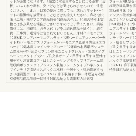
ットが必要になります。※頻繁に水濡れすることによる基材（合
フォーム用L型セッ
板）のふくれや腐れ、突上げなどは避けられませんのでご注意
框既存建具重ね張
ください。 また、日常の使用に際しても、濡れたマットやペ
重ね張り床（6m
ットの排泄物を放置することなどはお控えください。床材/捨て
アングル段差解消
張り工法・機能フロア商品特長48商品の色は、印刷の特性上実
れてくださいLZY
物とは多少異なる場合がございますのでご了承ください。掲載
[150]素材タイプ
価格には、消費税、ガラス代（ガラス組込商品を除く）、組立
ニアスライト12
費、工事費、運賃等は含まれておりません。床材ハーモニアス
フォーム6ハーモ
12床材D.フロアハーモニアスライト12Eハーモニアススーパーラ
ンティアハード1
イト12ハーモニアスリフォーム6ハーモニアス直張り防音床エコ
ット組合せプラン
ハード12銘木床ファインティアハード12床造作材床暖房システ
プ注文書手すりオ
ム階段/手すり組合せプラン階段ユニットプレカット集成タイプ
はしごシーリング
ベーシックタイプSタイプ注文書オープン用手すり手すり壁付け
ックスタイプフレ
用手すり注文書ロフトはしごシーリングタラップリフォーム階
ボックス収納部材
段収納ボックスタイプシステム収納フレームタイプパネルタイ
イスNT）床下収
プインテリア収納タスボックス枕棚・中段セット収納部材すっ
特注対応品納まり
きり棚調湿ボード（モイスNT）床下収納ドア枠一体埋込み収納
有償部品商品詳細一覧特注対応品納まり図調整方法索引