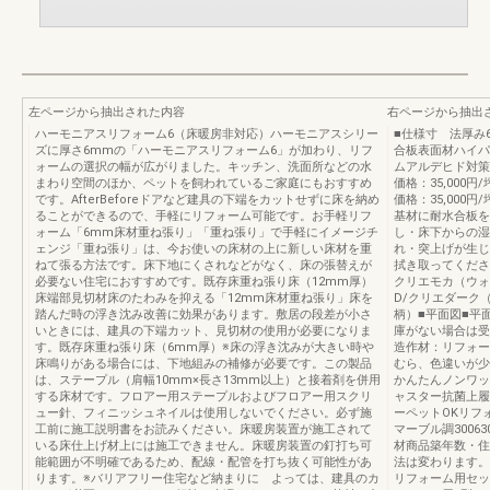
左ページから抽出された内容
右ページから抽出
ハーモニアスリフォーム6（床暖房非対応）ハーモニアスシリー
■仕様寸 法厚み6
ズに厚さ6mmの「ハーモニアスリフォーム6」が加わり、リフ
合板表面材ハイパ
ォームの選択の幅が広がりました。キッチン、洗面所などの水
ムアルデヒド対策
まわり空間のほか、ペットを飼われているご家庭にもおすすめ
価格：35,000円
です。AfterBeforeドアなど建具の下端をカットせずに床を納め
価格：35,000円
ることができるので、手軽にリフォーム可能です。お手軽リフ
基材に耐水合板を
ォーム「6mm床材重ね張り」「重ね張り」で手軽にイメージチ
し・床下からの湿
ェンジ「重ね張り」は、今お使いの床材の上に新しい床材を重
れ・突上げが生じ
ねて張る方法です。床下地にくされなどがなく、床の張替えが
拭き取ってくださ
必要ない住宅におすすめです。既存床重ね張り床（12mm厚）
クリエモカ（ウォ
床端部見切材床のたわみを抑える「12mm床材重ね張り」床を
D/クリエダーク
踏んだ時の浮き沈み改善に効果があります。敷居の段差が小さ
柄）■平面図■平
いときには、建具の下端カット、見切材の使用が必要になりま
庫がない場合は受
す。既存床重ね張り床（6mm厚）※床の浮き沈みが大きい時や
造作材：リフォー
床鳴りがある場合には、下地組みの補修が必要です。この製品
むら、色違いが少
は、ステープル（肩幅10mm×長さ13mm以上）と接着剤を併用
かんたんノンワッ
する床材です。フロアー用ステープルおよびフロアー用スクリ
ャスター抗菌上履
ュー針、フィニッシュネイルは使用しないでください。必ず施
ーペットOKリフォー
工前に施工説明書をお読みください。床暖房装置が施工されて
マーブル調3006
いる床仕上げ材上には施工できません。床暖房装置の釘打ち可
材商品築年数・住
能範囲が不明確であるため、配線・配管を打ち抜く可能性があ
法は変わります。
ります。※バリアフリー住宅など納まりに よっては、建具のカ
リフォーム用セッ