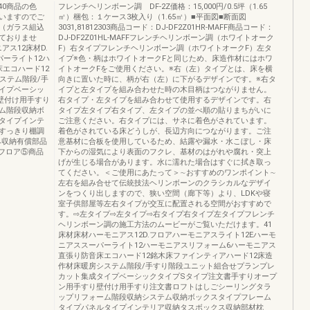
40商品の色
フレンチヘリンボーン調 DF-2Z価格：15,000円/0.5坪（1.65
いますのでご
㎡）梱包：１ケース3枚入り（1.65㎡）■平面図■断面図
（ガラス組込
3031,81812303商品コード：DJ-DF2Z01HR-MAFF商品コード：
ておりませ
DJ-DF2Z01HL-MAFFフレンチヘリンボーン調（ホワイトオーク
ス12床材D.
F）右タイプフレンチヘリンボーン調（ホワイトオークF）左タ
パーライト12ハ
イプ※色・柄はホワイトオークFと同じため、床造作材にはホワ
エコハード12
イトオークFをご使用ください。※右（左）タイプとは、床を横
ステム階段/手
向きに置いた時に、柄が右（左）に下がるデザインです。※右タ
イプベーシッ
イプと左タイプを組み合わせた時の木目柄はつながりません。
壁付け用手すり
右タイプ・左タイプを組み合わせて使用するデザインです。右
ム階段収納ボ
タイプ左タイプ右タイプ、左タイプの並べ順の貼りまちがいに
タイプインテ
ご注意ください。右タイプには、サネに着色がされています。
すっきり棚調
着色がされている床どうしが、長辺方向につながります。ご注
み収納有償部品
意基材に合板を使用しているため、結露や漏水・水こぼし・床
フロア⑤商品
下からの湿気により表面のフクレ、基材のはがれや腐れ・突上
げが生じる場合があります。水に濡れた場合はすぐに拭き取っ
てください。＜ご使用にあたって＞∼おすすめのワンポイント∼
左右を組み合せて伝統技法ヘリンボーンのクラシカルなデザイ
ンをつくり出しますので、狭い空間（廊下等）より、LDKや寝
室子供部屋等左右タイプが交互に配置される空間がおすすめで
す。⇨左タイプ⇨左タイプ⇨右タイプ右タイプ左タイプフレンチ
ヘリンボーン調の施工方法のムービーがご覧いただけます。41
床材床材ハーモニアス12D.フロアハーモニアスライト12Eハーモ
ニアススーパーライト12ハーモニアスリフォーム6ハーモニアス
直張り防音床エコハード12銘木床ファインティアハード12床造
作材床暖房システム階段/手すり階段ユニット組合せプランプレ
カット集成タイプベーシックタイプSタイプ注文書手すりオープ
ン用手すり壁付け用手すり注文書ロフトはしごシーリングタラ
ップリフォーム階段収納システム収納ボックスタイプフレーム
タイプパネルタイプインテリア収納タスボックス収納部材枕