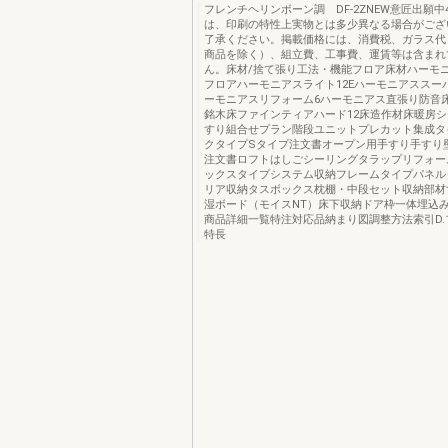
フレンチヘリンボーン調 DF-2ZNEW意匠出願中
は、印刷の特性上実物とは多少異なる場合がござ
了承ください。掲載価格には、消費税、ガラス代
商品を除く）、組立費、工事費、運賃等は含まれ
ん。床材/捨て張り工法・機能フロア床材ハーモニア
フロアハーモニアスライト12Eハーモニアススー
ーモニアスリフォーム6ハーモニアス直張り防音床
銘木床ファインティアハード12床造作材床暖房シ
すり組合せプラン階段ユニットプレカット集成タ
クタイプSタイプ注文書オープン用手すり手すり
注文書ロフトはしごシーリングタラップリフォー
ックスタイプシステム収納フレームタイプパネル
リア収納タスボックス枕棚・中段セット収納部材
湿ボード（モイスNT）床下収納ドア枠一体埋込
商品詳細一覧特注対応品納まり図調整方法索引D.
特長