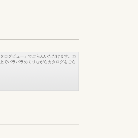
タログビュー」でごらんいただけます。カ
b上でパラパラめくりながらカタログをごら