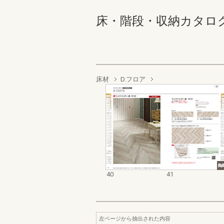
床・階段・収納カタログ 40
床材
D.フロア
40
41
左ページから抽出された内容