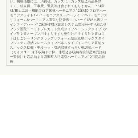
い。掲載価格には、消費税、ガラス代（ガラス組込商品を除
く）、組立費、工事費、運賃等は含まれておりません。P.54床
材/根太工法・機能フロア床材ハーモニアス12床材D.フロアハー
モニアスライト12Eハーモニアススーパーライト12ハーモニアス
リフォーム6ハーモニアス直張り防音床エコハード12銘木床ファ
インティアハード12床造作材床暖房システム階段/手すり組合せ
プラン階段ユニットプレカット集成タイプベーシックタイプSタ
イプ注文書オープン用手すり手すり壁付け用手すり注文書ロフ
トはしごシーリングタラップリフォーム階段収納ボックスタイ
プシステム収納フレームタイプパネルタイプインテリア収納タ
スボックス枕棚・中段セット収納部材すっきり棚調湿ボード
（モイスNT）床下収納ドア枠一体埋込み収納有償部品商品詳細
一覧特注対応品納まり図調整方法索引ハーモニアス12①商品特
長