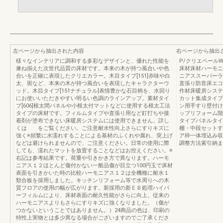
左ページから抽出された内容
右ページから抽出
様々なインテリアに調和する多彩なデザインと、優れた性能を
P/クリエペールW/
兼ね揃えた次世代品質の床材です。本来の木が持つ風合いや色
床材床材ハーモニ
合いを正確に表現したクリエカラー。木目タイプ[151]赤味や白
ニアススーパーラ
太、斑など、本来の木が持つ風合いを表現したキャラクターウ
直張り防音床エコ
ッド。木目タイプ[151ナチュラル]表情豊かな石目柄を、水回り
作材床暖房システ
にお使いいただきやすい明るい色調のラインアップ。素材タイ
カット集成タイプ
プ[606]根太間パネルや小根太付マットなどに使用する根太工法
ン用手すり壁付け
タイプの床材です。フィルムタイプや直張り用など釘打ちや接
ップリフォーム階
着剤が塗布できない床暖房システムには使用できません。詳し
タイプパネルタイ
くは をご覧ください。ご注意耐水性向上さらにすりキズに
棚・中段セットす
強く※頻繁に水濡れすることによる基材のふくれや腐れ、突上げ
ア枠一体埋込み収
などは避けられませんので、ご注意ください。日常の使用に際
調整方法索引納ま
しても、濡れたマットを放置することなどはお控えください。※
右記は参考結果です。荷重や引きかき方で異なります。ハーモ
ニアス１２ほとんど傷付かない一般品傷が目立つ100円玉で床材
表面を引きかいた時の比較ハーモニアス１２は全機種に耐水１
類合板を採用しました。キッチンリフォーム等で水周りへの木
質フロアの使用の幅が広がります。新採用の新ＥＢ処理ハイパ
ーフィルムにより、床材表面の耐久性能がさらに向上。従来の
ハーモニアスよりもさらにすりキズに強くなりました。（傷が
つかないということではありません。）24商品の色は、印刷の
特性上実物とは多少異なる場合がございますのでご了承くださ