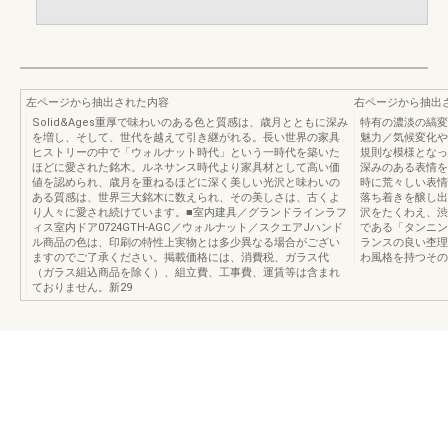
左ページから抽出された内容
右ページから抽出
Solid&Ages重厚で味わいのある色と質感は、歳月とともに深み
特有の濃淡の縞変化
を増し、そして、世代を越えて引き継がれる。長い世界の家具
魅力／気候変化や
ヒストリーの中で「ウォルナット時代」という一時代を築いた
規則な模様となっ
ほどに愛された銘木。ルネサンス時代より家具材として高い価
深みのある表情を
値を認められ、歳月を重ねるほどに深く美しい光沢と味わいの
時に荒々しい表情
ある質感は、世界三大銘木に数えられ、その美しさは、古くよ
落ち着きを醸し出
り人々に愛され続けています。■室内建具／グランドラインラフ
沢をたくわえ、渋
ィス室内ドア0724GTH-AGC／ウォルナット／スクエアJハンド
である「タンニン
ル商品の色は、印刷の特性上実物とは多少異なる場合がござい
ランスの良い杢理
ますのでご了承ください。掲載価格には、消費税、ガラス代
わ風格を持つその表
（ガラス組込商品を除く）、組立費、工事費、運賃等は含まれ
ておりません。新29