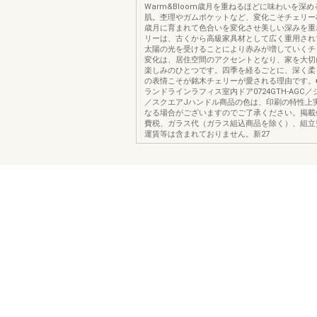
Warm&Bloom歳月を重ねるほどに味わいを深
肌。杢理やガムポケットなど、変化こそチェリー
歳月に育まれて色合いを変化させ美しい深みを重
リーは、古くから高級家具材として広く重用され
太陽の光を受けることにより赤みが増していくチ
変化は、居住空間のアクセントとなり、家を大切
楽しみのひとつです。四季を経るごとに、深く柔
の表情こそが銘木チェリーが愛される理由です。
ランドラインラフィス室内ドア0724GTH-AGC
／スクエアJハンドル商品の色は、印刷の特性上
なる場合がございますのでご了承ください。掲載
費税、ガラス代（ガラス組込商品を除く）、組立
運賃等は含まれておりません。新27