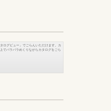
タログビュー」でごらんいただけます。カ
b上でパラパラめくりながらカタログをごら