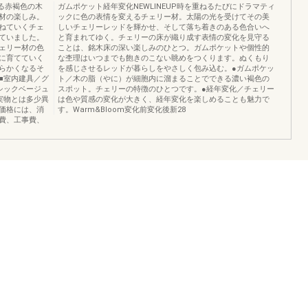
める赤褐色の木
ガムポケット経年変化NEWLINEUP時を重ねるたびにドラマティ
材の楽しみ。
ックに色の表情を変えるチェリー材。太陽の光を受けてその美
ねていくチェ
しいチェリーレッドを輝かせ、そして落ち着きのある色合いへ
ていました。
と育まれてゆく。チェリーの床が織り成す表情の変化を見守る
ェリー材の色
ことは、銘木床の深い楽しみのひとつ。ガムポケットや個性的
に育てていく
な杢理はいつまでも飽きのこない眺めをつくります。ぬくもり
らかくなるそ
を感じさせるレッドが暮らしをやさしく包み込む。●ガムポケッ
■室内建具／グ
ト／木の脂（やに）が細胞内に溜まることでできる濃い褐色の
／シックベージュ
スポット。チェリーの特徴のひとつです。●経年変化／チェリー
実物とは多少異
は色や質感の変化が大きく、経年変化を楽しめることも魅力で
価格には、消
す。Warm&Bloom変化前変化後新28
費、工事費、